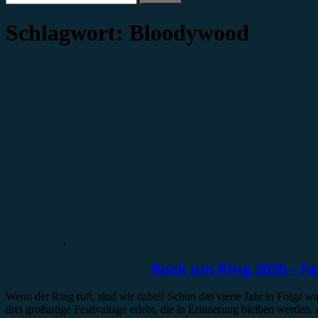
nach:
Schlagwort:
Bloodywood
Bildergalerie
,
Festivalbericht
Rock am Ring 2026 – Fe
Wenn der Ring ruft, sind wir dabei! Schon das vierte Jahr in Folge
drei großartige Festivaltage erlebt, die in Erinnerung bleiben werden