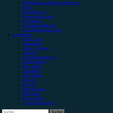
#Post-Hardcore/Hardcore/Metalcore
#Punk
#Rap/Hip-Hop
#Singer/Songwriter
#Electronica
#Soundtrack/Musical
#Jazz/Blues/Gospel/Soul
Autor*innen
Unser Team
Alina Hasky
Andrea Holstein
Anna W.
Christopher Filipecki
Emilia Knebel
Gina Köhler
Jonas Horn
Julia Köhler
Lucie K.
Marie H.
Marius Meyer
Max Keller
Melvin Klein
Yvonne Hopfensack
Suchen