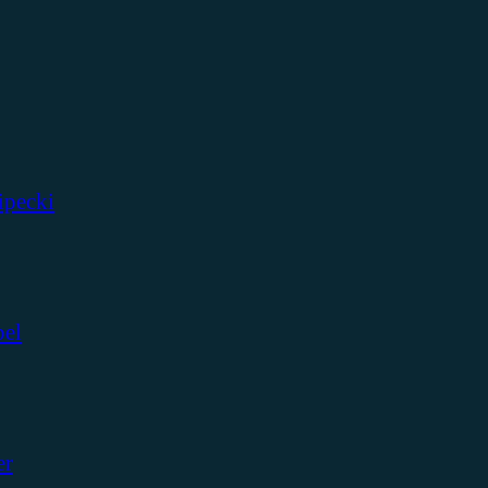
ipecki
bel
er