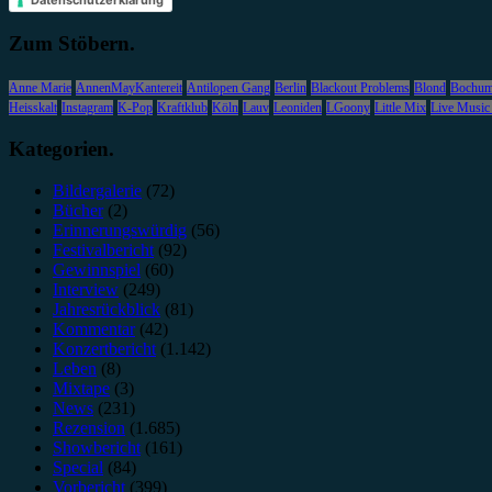
Zum Stöbern.
Anne Marie
AnnenMayKantereit
Antilopen Gang
Berlin
Blackout Problems
Blond
Bochu
Heisskalt
Instagram
K-Pop
Kraftklub
Köln
Lauv
Leoniden
LGoony
Little Mix
Live Music
Kategorien.
Bildergalerie
(72)
Bücher
(2)
Erinnerungswürdig
(56)
Festivalbericht
(92)
Gewinnspiel
(60)
Interview
(249)
Jahresrückblick
(81)
Kommentar
(42)
Konzertbericht
(1.142)
Leben
(8)
Mixtape
(3)
News
(231)
Rezension
(1.685)
Showbericht
(161)
Special
(84)
Vorbericht
(399)