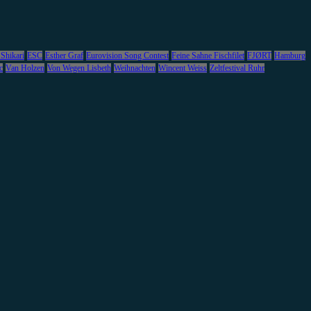
 Shikari
ESC
Esther Graf
Eurovision Song Contest
Feine Sahne Fischfilet
FJØRT
Hamburg
c
Van Holzen
Von Wegen Lisbeth
Weihnachten
Wincent Weiss
Zeltfestival Ruhr