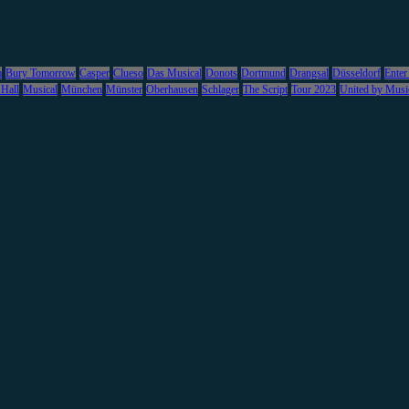
m
Bury Tomorrow
Casper
Clueso
Das Musical
Donots
Dortmund
Drangsal
Düsseldorf
Enter
 Hall
Musical
München
Münster
Oberhausen
Schlager
The Script
Tour 2023
United by Musi