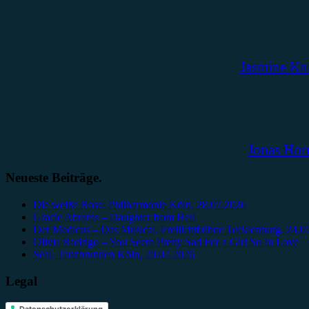
Jasmine Kn
Jonas Hor
Neueste Beiträge.
Die weiße Rose, Philharmonie Köln, 28.07.2026
Gracie Abrams – Daughter from Hell
Der Medicus – Das Musical, Freilichtbühne Tecklenburg, 24.0
Olivia Rodrigo – You Seem Pretty Sad For a Girl So In Love
Seal, Tanzbrunnen Köln, 20.07.2026
Legal
Datenschutzerklärung