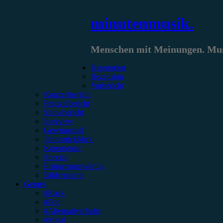
Zum
minutenmusik.
Inhalt
springen
Menschen mit Meinungen. Musi
Kategorien
Rezension
Vorbericht
Konzertbericht
Festivalbericht
Showbericht
Interview
Gewinnspiel
Jahresrückblick
Kommentar
Special
Erinnerungswürdig
Bildergalerie
Genres
#Rock
#Pop
#Alternative/Indie
#Metal