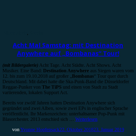
Bildergalerie
,
Special
Acht Mal Samstag: mit Destination
Anywhere auf „Bombanas“ Tour!
(mit Bildergalerie)
Acht Tage. Acht Städte. Acht Shows. Acht
Musiker. Eine Band:
Destination Anywhere
aus Siegen waren vom
12. bis zum 19.10.2018 auf großer „
Bombanas
“ Tour quer durch
Deutschland. Mit dabei hatte die Ska-Punk-Band die Düsseldorfer
Reggae-Punker von
The TiPS
und einen von Stadt zu Stadt
variierenden, lokalen Support Act.
Bereits vor zwölf Jahren hatten Destination Anywhere sich
gegründet und zwei Alben, sowie zwei EPs in englischer Sprache
veröffentlicht. Ihr Markenzeichen: unterhaltsamer Pop-Punk mit
Blasorchester. 2013 entschied sich …
Weiterlesen
von
Yvonne Hopfensack
22. Oktober 2018
23. Januar 2019