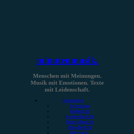
Zum
Inhalt
springen
minutenmusik.
Menschen mit Meinungen.
Musik mit Emotionen. Texte
mit Leidenschaft.
Kategorien
Rezension
Vorbericht
Konzertbericht
Festivalbericht
Showbericht
Interview