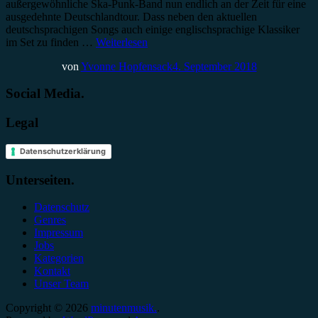
außergewöhnliche Ska-Punk-Band nun endlich an der Zeit für eine
ausgedehnte Deutschlandtour. Dass neben den aktuellen
deutschsprachigen Songs auch einige englischsprachige Klassiker
im Set zu finden …
Weiterlesen
von
Yvonne Hopfensack
4. September 2018
Social Media.
Legal
Datenschutzerklärung
Unterseiten.
Datenschutz
Genres
Impressum
Jobs
Kategorien
Kontakt
Unser Team
Copyright © 2026
minutenmusik.
.