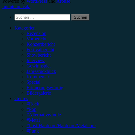
Powered by
WordPress
und
Arouse
.
minutenmusik.
Suchen
nach:
Kategorien
Rezension
Vorbericht
Konzertbericht
Festivalbericht
Showbericht
Interview
Gewinnspiel
Jahresrückblick
Kommentar
Special
Erinnerungswürdig
Bildergalerie
Genres
#Rock
#Pop
#Alternative/Indie
#Metal
#Post-Hardcore/Hardcore/Metalcore
#Punk