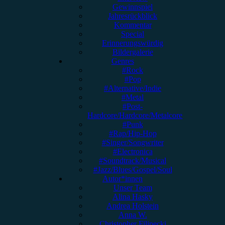
Gewinnspiel
Jahresrückblick
Kommentar
Special
Erinnerungswürdig
Bildergalerie
Genres
#Rock
#Pop
#Alternative/Indie
#Metal
#Post-
Hardcore/Hardcore/Metalcore
#Punk
#Rap/Hip-Hop
#Singer/Songwriter
#Electronica
#Soundtrack/Musical
#Jazz/Blues/Gospel/Soul
Autor*innen
Unser Team
Alina Hasky
Andrea Holstein
Anna W.
Christopher Filipecki