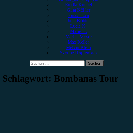
Emilia Knebel
Gina Köhler
Jonas Horn
Julia Köhler
Lucie K.
Marie H.
Marius Meyer
Max Keller
Melvin Klein
Yvonne Hopfensack
Suchen
nach:
Schlagwort:
Bombanas Tour