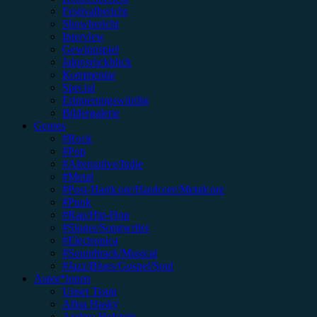
Festivalbericht
Showbericht
Interview
Gewinnspiel
Jahresrückblick
Kommentar
Special
Erinnerungswürdig
Bildergalerie
Genres
#Rock
#Pop
#Alternative/Indie
#Metal
#Post-Hardcore/Hardcore/Metalcore
#Punk
#Rap/Hip-Hop
#Singer/Songwriter
#Electronica
#Soundtrack/Musical
#Jazz/Blues/Gospel/Soul
Autor*innen
Unser Team
Alina Hasky
Andrea Holstein