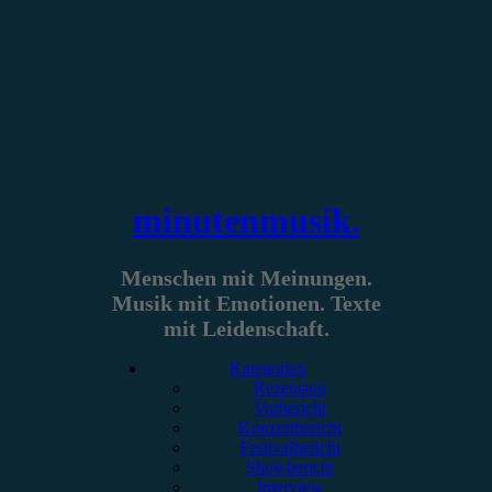
Zum
Inhalt
springen
minutenmusik.
Menschen mit Meinungen.
Musik mit Emotionen. Texte
mit Leidenschaft.
Kategorien
Rezension
Vorbericht
Konzertbericht
Festivalbericht
Showbericht
Interview