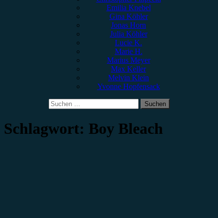
Emilia Knebel
Gina Köhler
Jonas Horn
Julia Köhler
Lucie K.
Marie H.
Marius Meyer
Max Keller
Melvin Klein
Yvonne Hopfensack
Suchen
nach:
Schlagwort:
Boy Bleach