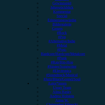
Gewinnspiel
Jahresrückblick
Kommentar
Special
Erinnerungswürdig
Bildergalerie
Genres
#Rock
#Pop
#Alternative/Indie
#Metal
#Post-
Hardcore/Hardcore/Metalcore
#Punk
#Rap/Hip-Hop
#Singer/Songwriter
#Electronica
#Soundtrack/Musical
#Jazz/Blues/Gospel/Soul
Autor*innen
Unser Team
Alina Hasky
Andrea Holstein
Anna W.
Christopher Filipecki