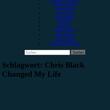
Emilia Knebel
Gina Köhler
Jonas Horn
Julia Köhler
Lucie K.
Marie H.
Marius Meyer
Max Keller
Melvin Klein
Yvonne Hopfensack
Suchen
nach:
Schlagwort:
Chris Black
Changed My Life