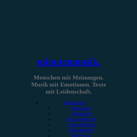
Zum
Inhalt
springen
minutenmusik.
Menschen mit Meinungen.
Musik mit Emotionen. Texte
mit Leidenschaft.
Kategorien
Rezension
Vorbericht
Konzertbericht
Festivalbericht
Showbericht
Interview