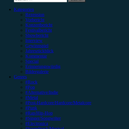
nach:
Kategorien
Rezension
Vorbericht
Konzertbericht
Festivalbericht
Showbericht
Interview
Gewinnspiel
Jahresrückblick
Kommentar
Special
Erinnerungswürdig
Bildergalerie
Genres
#Rock
#Pop
#Alternative/Indie
#Metal
#Post-Hardcore/Hardcore/Metalcore
#Punk
#Rap/Hip-Hop
#Singer/Songwriter
#Electronica
#Soundtrack/Musical