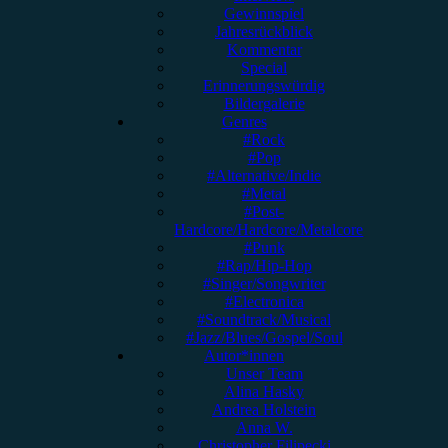
Gewinnspiel
Jahresrückblick
Kommentar
Special
Erinnerungswürdig
Bildergalerie
Genres
#Rock
#Pop
#Alternative/Indie
#Metal
#Post-
Hardcore/Hardcore/Metalcore
#Punk
#Rap/Hip-Hop
#Singer/Songwriter
#Electronica
#Soundtrack/Musical
#Jazz/Blues/Gospel/Soul
Autor*innen
Unser Team
Alina Hasky
Andrea Holstein
Anna W.
Christopher Filipecki