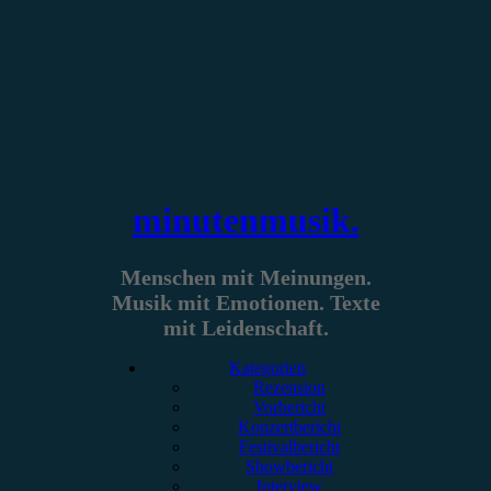
Zum
Inhalt
springen
minutenmusik.
Menschen mit Meinungen.
Musik mit Emotionen. Texte
mit Leidenschaft.
Kategorien
Rezension
Vorbericht
Konzertbericht
Festivalbericht
Showbericht
Interview