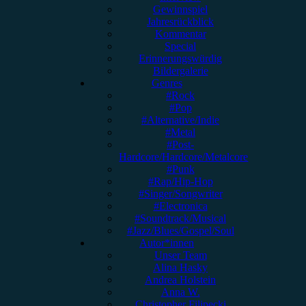
Gewinnspiel
Jahresrückblick
Kommentar
Special
Erinnerungswürdig
Bildergalerie
Genres
#Rock
#Pop
#Alternative/Indie
#Metal
#Post-
Hardcore/Hardcore/Metalcore
#Punk
#Rap/Hip-Hop
#Singer/Songwriter
#Electronica
#Soundtrack/Musical
#Jazz/Blues/Gospel/Soul
Autor*innen
Unser Team
Alina Hasky
Andrea Holstein
Anna W.
Christopher Filipecki