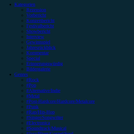
Kategorien
Rezension
Vorbericht
Konzertbericht
Festivalbericht
Showbericht
Interview
Gewinnspiel
Jahresrückblick
Kommentar
Special
Erinnerungswürdig
Bildergalerie
Genres
#Rock
#Pop
#Alternative/Indie
#Metal
#Post-Hardcore/Hardcore/Metalcore
#Punk
#Rap/Hip-Hop
#Singer/Songwriter
#Electronica
#Soundtrack/Musical
#Jazz/Blues/Gospel/Soul