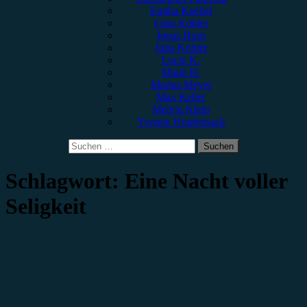
Emilia Knebel
Gina Köhler
Jonas Horn
Julia Köhler
Lucie K.
Marie H.
Marius Meyer
Max Keller
Melvin Klein
Yvonne Hopfensack
Suchen
nach:
Schlagwort:
Eine Nacht voller
Seligkeit