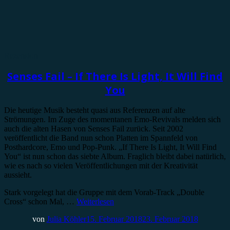
Rezension
Senses Fail – If There Is Light, It Will Find
You
Die heutige Musik besteht quasi aus Referenzen auf alte
Strömungen. Im Zuge des momentanen Emo-Revivals melden sich
auch die alten Hasen von Senses Fail zurück. Seit 2002
veröffentlicht die Band nun schon Platten im Spannfeld von
Posthardcore, Emo und Pop-Punk. „If There Is Light, It Will Find
You“ ist nun schon das siebte Album. Fraglich bleibt dabei natürlich,
wie es nach so vielen Veröffentlichungen mit der Kreativität
aussieht.
Stark vorgelegt hat die Gruppe mit dem Vorab-Track „Double
Cross“ schon Mal, …
Weiterlesen
von
Julia Köhler
15. Februar 2018
23. Februar 2018