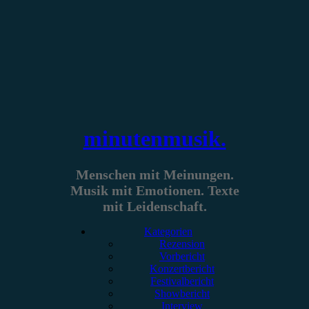
Zum
Inhalt
springen
minutenmusik.
Menschen mit Meinungen.
Musik mit Emotionen. Texte
mit Leidenschaft.
Kategorien
Rezension
Vorbericht
Konzertbericht
Festivalbericht
Showbericht
Interview