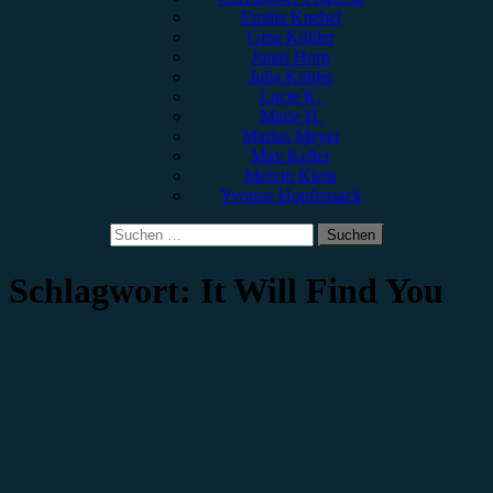
Emilia Knebel
Gina Köhler
Jonas Horn
Julia Köhler
Lucie K.
Marie H.
Marius Meyer
Max Keller
Melvin Klein
Yvonne Hopfensack
Suchen
nach:
Schlagwort:
It Will Find You