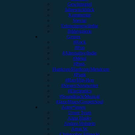
Gewinnspiel
Jahresrückblick
Kommentar
Special
Erinnerungswürdig
Bildergalerie
Genres
#Rock
#Pop
#Alternative/Indie
#Metal
#Post-
Hardcore/Hardcore/Metalcore
#Punk
#Rap/Hip-Hop
#Singer/Songwriter
#Electronica
#Soundtrack/Musical
#Jazz/Blues/Gospel/Soul
Autor*innen
Unser Team
Alina Hasky
Andrea Holstein
Anna W.
Christopher Filipecki