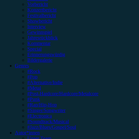
Vorbericht
Konzertbericht
Festivalbericht
Showbericht
Interview
Gewinnspiel
Jahresrückblick
Kommentar
Special
Erinnerungswürdig
Bildergalerie
Genres
#Rock
#Pop
#Alternative/Indie
#Metal
#Post-Hardcore/Hardcore/Metalcore
#Punk
#Rap/Hip-Hop
#Singer/Songwriter
#Electronica
#Soundtrack/Musical
#Jazz/Blues/Gospel/Soul
Autor*innen
Unser Team