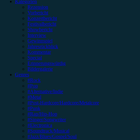
Kategorien
Rezension
Vorbericht
Konzertbericht
Festivalbericht
Showbericht
Interview
Gewinnspiel
Jahresrückblick
Kommentar
Special
Erinnerungswürdig
Bildergalerie
Genres
#Rock
#Pop
#Alternative/Indie
#Metal
#Post-Hardcore/Hardcore/Metalcore
#Punk
#Rap/Hip-Hop
#Singer/Songwriter
#Electronica
#Soundtrack/Musical
#Jazz/Blues/Gospel/Soul