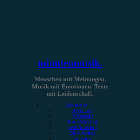
Zum
Inhalt
springen
minutenmusik.
Menschen mit Meinungen.
Musik mit Emotionen. Texte
mit Leidenschaft.
Kategorien
Rezension
Vorbericht
Konzertbericht
Festivalbericht
Showbericht
Interview