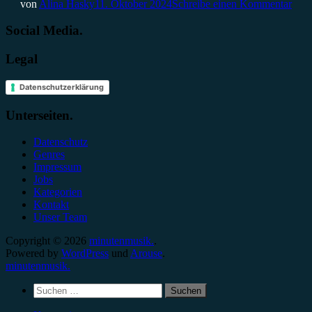
von
Alina Hasky
11. Oktober 2024
Schreibe einen Kommentar
Social Media.
Legal
Datenschutzerklärung
Unterseiten.
Datenschutz
Genres
Impressum
Jobs
Kategorien
Kontakt
Unser Team
Copyright © 2026
minutenmusik.
.
Powered by
WordPress
und
Arouse
.
minutenmusik.
Suchen
nach: