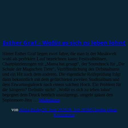
Rezension
Esther Graf – Wofür es sich zu leben lohnt
Hinter Esther Graf liegen zwei Jahre, die man in der Musikwelt
wohl als perfekten Lauf bezeichnen kann: Festivalbühnen,
Chartplatzierungen mit „Mama hat gesagt“, der Soundtrack für „Die
Schule der Magischen Tiere“, Veröffentlichung des Debütalbums
und ein Hit nach dem anderen. Die eigentliche Reifeprüfung folgt
dann bekanntlich mit dem gefürchteten zweiten Studioalbum und
dem Erwartungsdruck nach einem solchen Hoch. Ein Problem für
die Sängerin? Definitiv nicht! „Wofür es sich zu leben lohnt“
begegnet dem Druck herrlich unaufgeregt, umgeht galant den
Sophomore-Jinx …
Weiterlesen
von
Alina Hasky
26. Juni 2026
28. Juli 2026
Schreibe einen
Kommentar