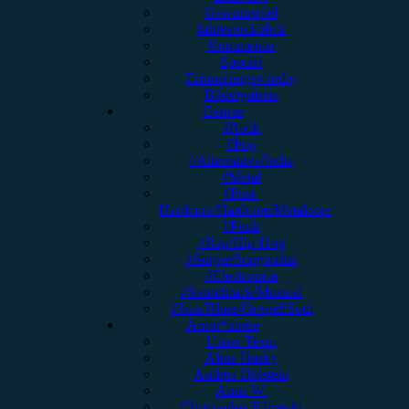
Gewinnspiel
Jahresrückblick
Kommentar
Special
Erinnerungswürdig
Bildergalerie
Genres
#Rock
#Pop
#Alternative/Indie
#Metal
#Post-
Hardcore/Hardcore/Metalcore
#Punk
#Rap/Hip-Hop
#Singer/Songwriter
#Electronica
#Soundtrack/Musical
#Jazz/Blues/Gospel/Soul
Autor*innen
Unser Team
Alina Hasky
Andrea Holstein
Anna W.
Christopher Filipecki