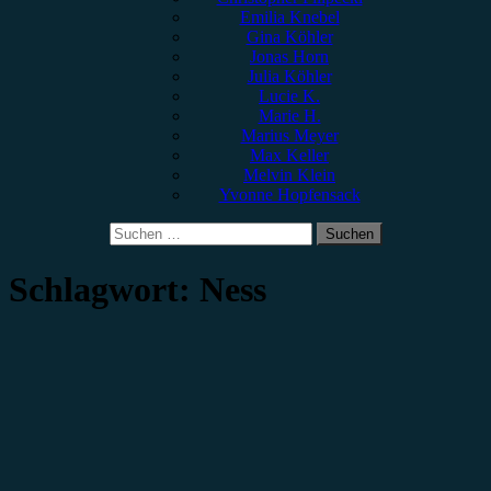
Emilia Knebel
Gina Köhler
Jonas Horn
Julia Köhler
Lucie K.
Marie H.
Marius Meyer
Max Keller
Melvin Klein
Yvonne Hopfensack
Suchen
nach:
Schlagwort:
Ness