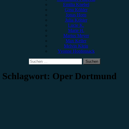
Emilia Knebel
Gina Köhler
Jonas Horn
Julia Köhler
Lucie K.
Marie H.
Marius Meyer
Max Keller
Melvin Klein
Yvonne Hopfensack
Suchen
nach:
Schlagwort:
Oper Dortmund