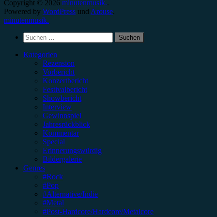
Copyright © 2026
minutenmusik.
.
Powered by
WordPress
und
Arouse
.
minutenmusik.
Suchen
nach:
Kategorien
Rezension
Vorbericht
Konzertbericht
Festivalbericht
Showbericht
Interview
Gewinnspiel
Jahresrückblick
Kommentar
Special
Erinnerungswürdig
Bildergalerie
Genres
#Rock
#Pop
#Alternative/Indie
#Metal
#Post-Hardcore/Hardcore/Metalcore