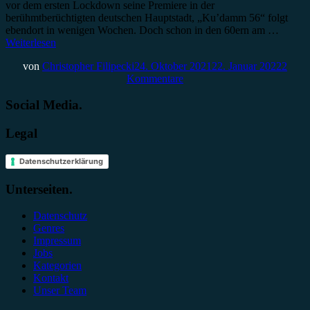
vor dem ersten Lockdown seine Premiere in der
berühmtberüchtigten deutschen Hauptstadt, „Ku’damm 56“ folgt
ebendort in wenigen Wochen. Doch schon in den 60ern am …
Weiterlesen
von
Christopher Filipecki
24. Oktober 2021
22. Januar 2022
2
Kommentare
Social Media.
Legal
Datenschutzerklärung
Unterseiten.
Datenschutz
Genres
Impressum
Jobs
Kategorien
Kontakt
Unser Team