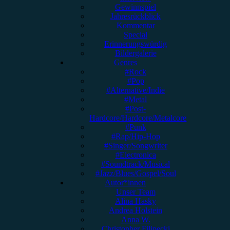
Gewinnspiel
Jahresrückblick
Kommentar
Special
Erinnerungswürdig
Bildergalerie
Genres
#Rock
#Pop
#Alternative/Indie
#Metal
#Post-
Hardcore/Hardcore/Metalcore
#Punk
#Rap/Hip-Hop
#Singer/Songwriter
#Electronica
#Soundtrack/Musical
#Jazz/Blues/Gospel/Soul
Autor*innen
Unser Team
Alina Hasky
Andrea Holstein
Anna W.
Christopher Filipecki