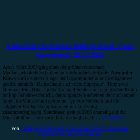
Showbericht
A Musical Christmas With Friends, Oper
Dortmund, 20.12.2023
Am 8. März 2003 ging eines der größten deutschen
Medienspektakel des laufenden Jahrhunderts zu Ende:
Alexander
Klaws
wird als erster Sieger der Urgroßmutter aller Castingshows
gekürt, nämlich „Deutschland sucht dem Superstar“. Trotz zwei
Nummer-Eins-Hits ist jedoch schnell Schluss mit dem großen Ruhm
im Pop-Scheinwerferlicht, denn irgendwie scheinen der noch super
junge, im Münsterland geborene Typ von Nebenan und die
aalglatten
Bohlen
-Kompositionen nur kurzzeitig
zusammenzupassen. Stattdessen geht es 2006 erstmalig auf die
Musicalbühne – und vorn dort an straight nach …
Weiterlesen
von
Christopher Filipecki
22. Dezember 2023
22. Dezember
2023
Schreibe einen Kommentar