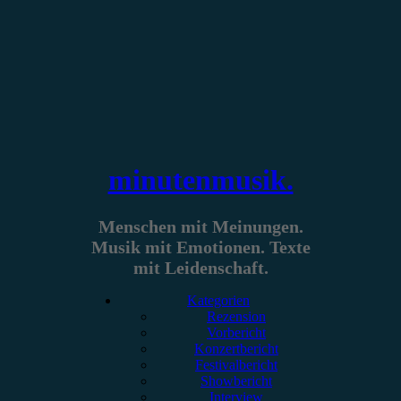
Zum
Inhalt
springen
minutenmusik.
Menschen mit Meinungen.
Musik mit Emotionen. Texte
mit Leidenschaft.
Kategorien
Rezension
Vorbericht
Konzertbericht
Festivalbericht
Showbericht
Interview