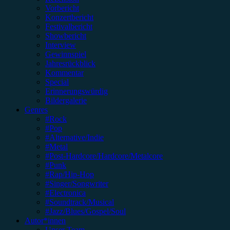
Vorbericht
Konzertbericht
Festivalbericht
Showbericht
Interview
Gewinnspiel
Jahresrückblick
Kommentar
Special
Erinnerungswürdig
Bildergalerie
Genres
#Rock
#Pop
#Alternative/Indie
#Metal
#Post-Hardcore/Hardcore/Metalcore
#Punk
#Rap/Hip-Hop
#Singer/Songwriter
#Electronica
#Soundtrack/Musical
#Jazz/Blues/Gospel/Soul
Autor*innen
Unser Team