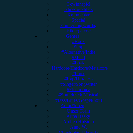
Gewinnspiel
Jahresrückblick
Kommentar
Special
Erinnerungswürdig
Bildergalerie
Genres
#Rock
#Pop
#Alternative/Indie
#Metal
#Post-
Hardcore/Hardcore/Metalcore
#Punk
#Rap/Hip-Hop
#Singer/Songwriter
#Electronica
#Soundtrack/Musical
#Jazz/Blues/Gospel/Soul
Autor*innen
Unser Team
Alina Hasky
Andrea Holstein
Anna W.
Christopher Filipecki