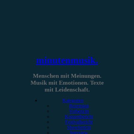
Zum
Inhalt
springen
minutenmusik.
Menschen mit Meinungen.
Musik mit Emotionen. Texte
mit Leidenschaft.
Kategorien
Rezension
Vorbericht
Konzertbericht
Festivalbericht
Showbericht
Interview