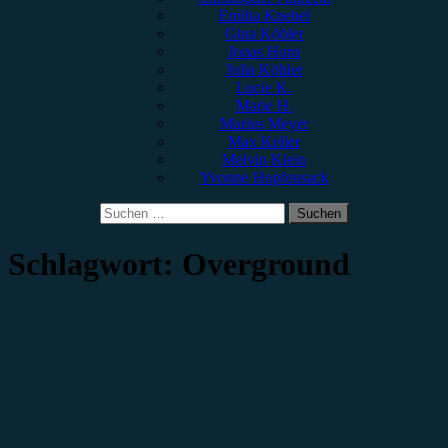
Emilia Knebel
Gina Köhler
Jonas Horn
Julia Köhler
Lucie K.
Marie H.
Marius Meyer
Max Keller
Melvin Klein
Yvonne Hopfensack
Suchen
nach:
Schlagwort:
Overground