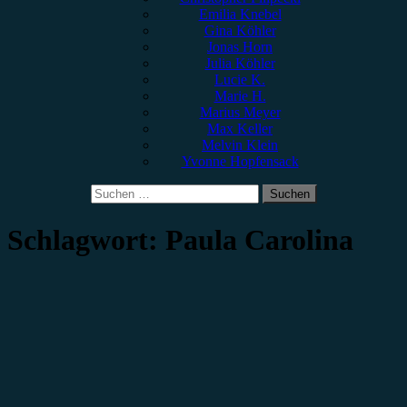
Emilia Knebel
Gina Köhler
Jonas Horn
Julia Köhler
Lucie K.
Marie H.
Marius Meyer
Max Keller
Melvin Klein
Yvonne Hopfensack
Suchen
nach:
Schlagwort:
Paula Carolina