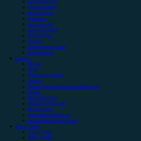
Konzertbericht
Festivalbericht
Showbericht
Interview
Gewinnspiel
Jahresrückblick
Kommentar
Special
Erinnerungswürdig
Bildergalerie
Genres
#Rock
#Pop
#Alternative/Indie
#Metal
#Post-Hardcore/Hardcore/Metalcore
#Punk
#Rap/Hip-Hop
#Singer/Songwriter
#Electronica
#Soundtrack/Musical
#Jazz/Blues/Gospel/Soul
Autor*innen
Unser Team
Alina Hasky