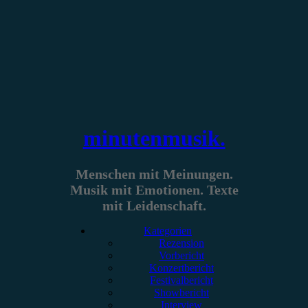
Zum
Inhalt
springen
minutenmusik.
Menschen mit Meinungen.
Musik mit Emotionen. Texte
mit Leidenschaft.
Kategorien
Rezension
Vorbericht
Konzertbericht
Festivalbericht
Showbericht
Interview