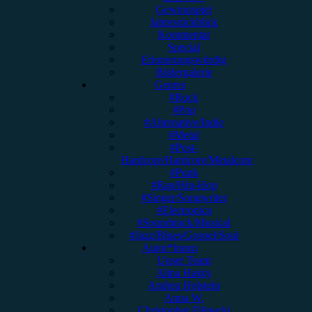
Gewinnspiel
Jahresrückblick
Kommentar
Special
Erinnerungswürdig
Bildergalerie
Genres
#Rock
#Pop
#Alternative/Indie
#Metal
#Post-
Hardcore/Hardcore/Metalcore
#Punk
#Rap/Hip-Hop
#Singer/Songwriter
#Electronica
#Soundtrack/Musical
#Jazz/Blues/Gospel/Soul
Autor*innen
Unser Team
Alina Hasky
Andrea Holstein
Anna W.
Christopher Filipecki