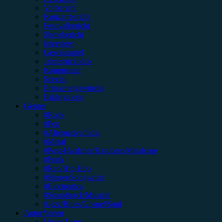
Vorbericht
Konzertbericht
Festivalbericht
Showbericht
Interview
Gewinnspiel
Jahresrückblick
Kommentar
Special
Erinnerungswürdig
Bildergalerie
Genres
#Rock
#Pop
#Alternative/Indie
#Metal
#Post-Hardcore/Hardcore/Metalcore
#Punk
#Rap/Hip-Hop
#Singer/Songwriter
#Electronica
#Soundtrack/Musical
#Jazz/Blues/Gospel/Soul
Autor*innen
Unser Team