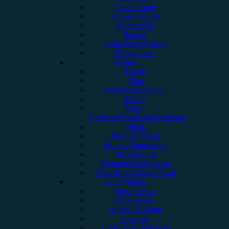
Gewinnspiel
Jahresrückblick
Kommentar
Special
Erinnerungswürdig
Bildergalerie
Genres
#Rock
#Pop
#Alternative/Indie
#Metal
#Post-
Hardcore/Hardcore/Metalcore
#Punk
#Rap/Hip-Hop
#Singer/Songwriter
#Electronica
#Soundtrack/Musical
#Jazz/Blues/Gospel/Soul
Autor*innen
Unser Team
Alina Hasky
Andrea Holstein
Anna W.
Christopher Filipecki