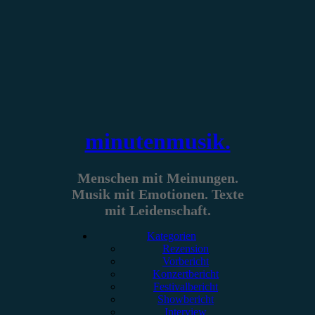
Zum
Inhalt
springen
minutenmusik.
Menschen mit Meinungen.
Musik mit Emotionen. Texte
mit Leidenschaft.
Kategorien
Rezension
Vorbericht
Konzertbericht
Festivalbericht
Showbericht
Interview