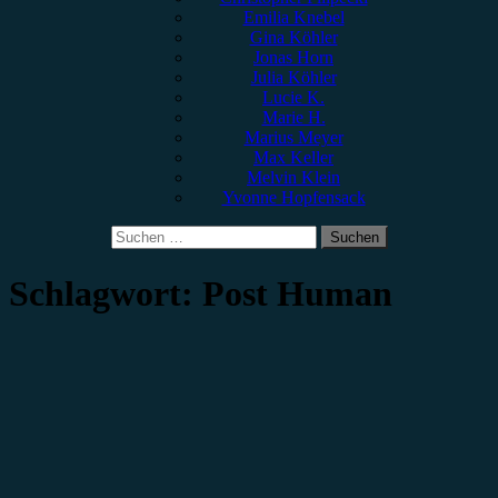
Emilia Knebel
Gina Köhler
Jonas Horn
Julia Köhler
Lucie K.
Marie H.
Marius Meyer
Max Keller
Melvin Klein
Yvonne Hopfensack
Suchen
nach:
Schlagwort:
Post Human