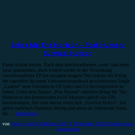
Rezension
Bring Me The Horizon – Post Human:
Survival Horror
Einen Schritt zurück. Nach dem durchwachsenen „amo“ und einer
zwar spannenden, doch schnell wieder in der Versenkung
verschwundenen EP mit unsagbar langem Titel scheint der Erfolg
der eigentlich für einen Videospielsoundtrack geschriebenen Single
„Ludens“ neue Energien in
Oli Sykes
und Co hervorgekitzelt zu
haben. Unter dem Banner „Post Human“ möchten Bring Me The
Horizon in den kommenden zwölf Monaten gleich vier EPs
herausbringen. Die erste davon nennt sich „Survival Horror“, hat
gleich mehrfach Pandemie-Bezug und atmet die befreiende Härte,
die …
Weiterlesen
von
Jonas Horn
26. Oktober 2020
12. November 2020
Schreibe einen
Kommentar