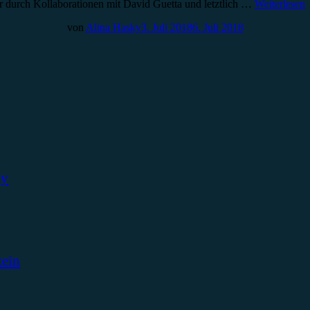
r durch Kollaborationen mit David Guetta und letztlich …
Weiterlesen
von
Alina Hasky
3. Juli 2018
6. Juli 2018
ky
tein