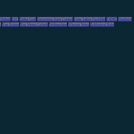
 Shikari
ESC
Esther Graf
Eurovision Song Contest
Feine Sahne Fischfilet
FJØRT
Hamburg
c
Van Holzen
Von Wegen Lisbeth
Weihnachten
Wincent Weiss
Zeltfestival Ruhr