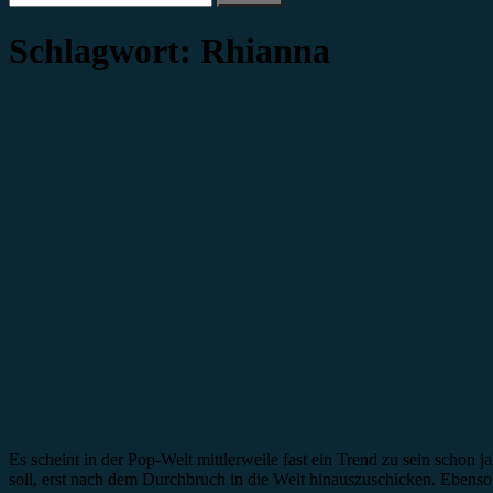
nach:
Schlagwort:
Rhianna
Rezension
Es scheint in der Pop-Welt mittlerweile fast ein Trend zu sein schon
soll, erst nach dem Durchbruch in die Welt hinauszuschicken. Ebenso