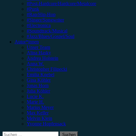
#Post-Hardcore/Hardcore/Metalcore
#Punk
#Rap/Hip-Hop
#Singer/Songwriter
#Electronica
#Soundtrack/Musical
#Jazz/Blues/Gospel/Soul
Autor*innen
Unser Team
Alina Hasky
Andrea Holstein
Anna W.
Christopher Filipecki
Emilia Knebel
Gina Köhler
Jonas Horn
Julia Köhler
Lucie K.
Marie H.
Marius Meyer
Max Keller
Melvin Klein
Yvonne Hopfensack
Suchen