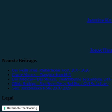
Jasmine Kn
Jonas Hor
Neueste Beiträge.
Die weiße Rose, Philharmonie Köln, 28.07.2026
Gracie Abrams – Daughter from Hell
Der Medicus – Das Musical, Freilichtbühne Tecklenburg, 24.0
Olivia Rodrigo – You Seem Pretty Sad For a Girl So In Love
Seal, Tanzbrunnen Köln, 20.07.2026
Legal
Datenschutzerklärung