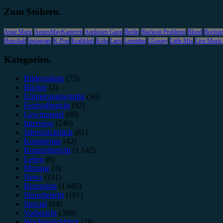
Zum Stöbern.
Anne Marie
AnnenMayKantereit
Antilopen Gang
Berlin
Blackout Problems
Blond
Bochu
Heisskalt
Instagram
K-Pop
Kraftklub
Köln
Lauv
Leoniden
LGoony
Little Mix
Live Music
Kategorien.
Bildergalerie
(72)
Bücher
(2)
Erinnerungswürdig
(56)
Festivalbericht
(92)
Gewinnspiel
(60)
Interview
(249)
Jahresrückblick
(81)
Kommentar
(42)
Konzertbericht
(1.142)
Leben
(8)
Mixtape
(3)
News
(231)
Rezension
(1.685)
Showbericht
(161)
Special
(84)
Vorbericht
(399)
Wochenrückblick
(78)