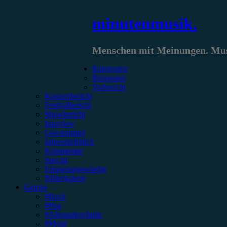
Zum
minutenmusik.
Inhalt
springen
Menschen mit Meinungen. Musi
Kategorien
Rezension
Vorbericht
Konzertbericht
Festivalbericht
Showbericht
Interview
Gewinnspiel
Jahresrückblick
Kommentar
Special
Erinnerungswürdig
Bildergalerie
Genres
#Rock
#Pop
#Alternative/Indie
#Metal