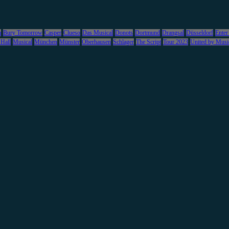
m
Bury Tomorrow
Casper
Clueso
Das Musical
Donots
Dortmund
Drangsal
Düsseldorf
Enter
 Hall
Musical
München
Münster
Oberhausen
Schlager
The Script
Tour 2023
United by Musi