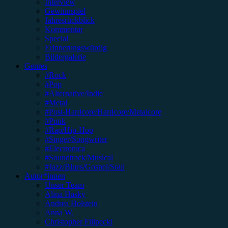
Interview
Gewinnspiel
Jahresrückblick
Kommentar
Special
Erinnerungswürdig
Bildergalerie
Genres
#Rock
#Pop
#Alternative/Indie
#Metal
#Post-Hardcore/Hardcore/Metalcore
#Punk
#Rap/Hip-Hop
#Singer/Songwriter
#Electronica
#Soundtrack/Musical
#Jazz/Blues/Gospel/Soul
Autor*innen
Unser Team
Alina Hasky
Andrea Holstein
Anna W.
Christopher Filipecki