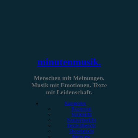
Zum
Inhalt
springen
minutenmusik.
Menschen mit Meinungen.
Musik mit Emotionen. Texte
mit Leidenschaft.
Kategorien
Rezension
Vorbericht
Konzertbericht
Festivalbericht
Showbericht
Interview