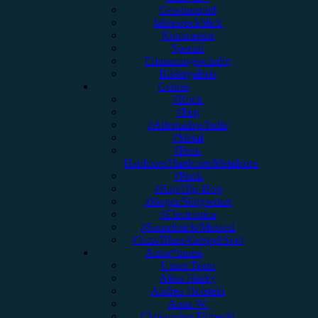
Gewinnspiel
Jahresrückblick
Kommentar
Special
Erinnerungswürdig
Bildergalerie
Genres
#Rock
#Pop
#Alternative/Indie
#Metal
#Post-
Hardcore/Hardcore/Metalcore
#Punk
#Rap/Hip-Hop
#Singer/Songwriter
#Electronica
#Soundtrack/Musical
#Jazz/Blues/Gospel/Soul
Autor*innen
Unser Team
Alina Hasky
Andrea Holstein
Anna W.
Christopher Filipecki