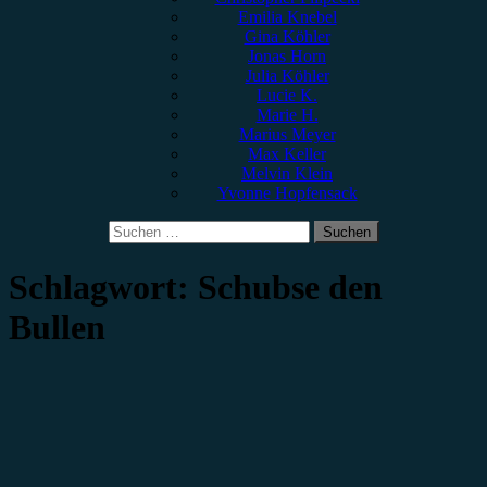
Emilia Knebel
Gina Köhler
Jonas Horn
Julia Köhler
Lucie K.
Marie H.
Marius Meyer
Max Keller
Melvin Klein
Yvonne Hopfensack
Suchen
nach:
Schlagwort:
Schubse den
Bullen