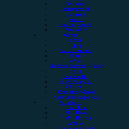
Gewinnspiel
Jahresrückblick
Kommentar
Special
Erinnerungswürdig
Bildergalerie
Genres
#Rock
#Pop
#Alternative/Indie
#Metal
#Post-
Hardcore/Hardcore/Metalcore
#Punk
#Rap/Hip-Hop
#Singer/Songwriter
#Electronica
#Soundtrack/Musical
#Jazz/Blues/Gospel/Soul
Autor*innen
Unser Team
Alina Hasky
Andrea Holstein
Anna W.
Christopher Filipecki