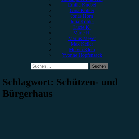
Emilia Knebel
Gina Köhler
Jonas Horn
Julia Köhler
Lucie K.
Marie H.
Marius Meyer
Max Keller
Melvin Klein
Yvonne Hopfensack
Suchen
nach:
Schlagwort:
Schützen- und
Bürgerhaus