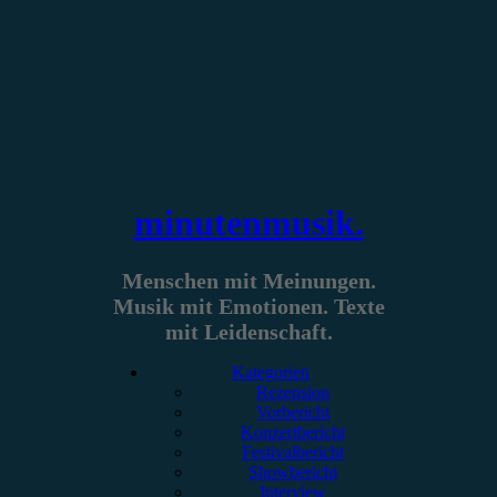
Zum
Inhalt
springen
minutenmusik.
Menschen mit Meinungen.
Musik mit Emotionen. Texte
mit Leidenschaft.
Kategorien
Rezension
Vorbericht
Konzertbericht
Festivalbericht
Showbericht
Interview