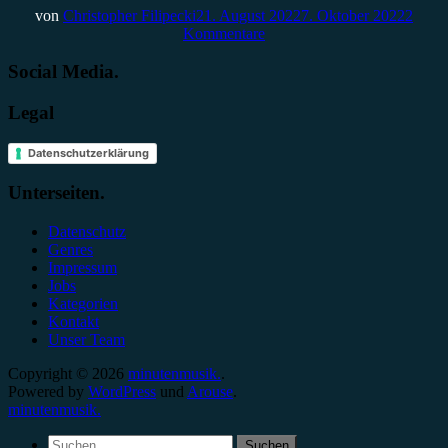
von
Christopher Filipecki
21. August 2022
7. Oktober 2022
2
Kommentare
Social Media.
Legal
Datenschutzerklärung
Unterseiten.
Datenschutz
Genres
Impressum
Jobs
Kategorien
Kontakt
Unser Team
Copyright © 2026
minutenmusik.
.
Powered by
WordPress
und
Arouse
.
minutenmusik.
Suchen