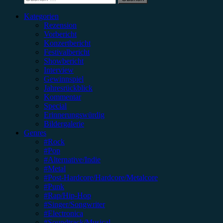
nach:
Kategorien
Rezension
Vorbericht
Konzertbericht
Festivalbericht
Showbericht
Interview
Gewinnspiel
Jahresrückblick
Kommentar
Special
Erinnerungswürdig
Bildergalerie
Genres
#Rock
#Pop
#Alternative/Indie
#Metal
#Post-Hardcore/Hardcore/Metalcore
#Punk
#Rap/Hip-Hop
#Singer/Songwriter
#Electronica
#Soundtrack/Musical