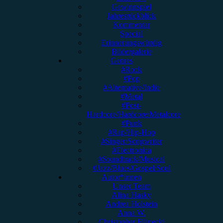
Gewinnspiel
Jahresrückblick
Kommentar
Special
Erinnerungswürdig
Bildergalerie
Genres
#Rock
#Pop
#Alternative/Indie
#Metal
#Post-
Hardcore/Hardcore/Metalcore
#Punk
#Rap/Hip-Hop
#Singer/Songwriter
#Electronica
#Soundtrack/Musical
#Jazz/Blues/Gospel/Soul
Autor*innen
Unser Team
Alina Hasky
Andrea Holstein
Anna W.
Christopher Filipecki