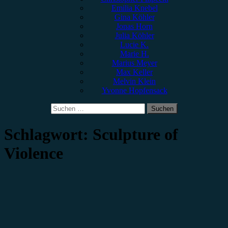
Emilia Knebel
Gina Köhler
Jonas Horn
Julia Köhler
Lucie K.
Marie H.
Marius Meyer
Max Keller
Melvin Klein
Yvonne Hopfensack
Suchen
nach:
Schlagwort:
Sculpture of
Violence