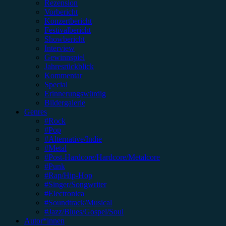
Rezension
Vorbericht
Konzertbericht
Festivalbericht
Showbericht
Interview
Gewinnspiel
Jahresrückblick
Kommentar
Special
Erinnerungswürdig
Bildergalerie
Genres
#Rock
#Pop
#Alternative/Indie
#Metal
#Post-Hardcore/Hardcore/Metalcore
#Punk
#Rap/Hip-Hop
#Singer/Songwriter
#Electronica
#Soundtrack/Musical
#Jazz/Blues/Gospel/Soul
Autor*innen