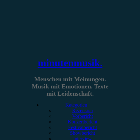
Zum
Inhalt
springen
minutenmusik.
Menschen mit Meinungen.
Musik mit Emotionen. Texte
mit Leidenschaft.
Kategorien
Rezension
Vorbericht
Konzertbericht
Festivalbericht
Showbericht
Interview