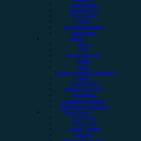
Gewinnspiel
Jahresrückblick
Kommentar
Special
Erinnerungswürdig
Bildergalerie
Genres
#Rock
#Pop
#Alternative/Indie
#Metal
#Post-
Hardcore/Hardcore/Metalcore
#Punk
#Rap/Hip-Hop
#Singer/Songwriter
#Electronica
#Soundtrack/Musical
#Jazz/Blues/Gospel/Soul
Autor*innen
Unser Team
Alina Hasky
Andrea Holstein
Anna W.
Christopher Filipecki