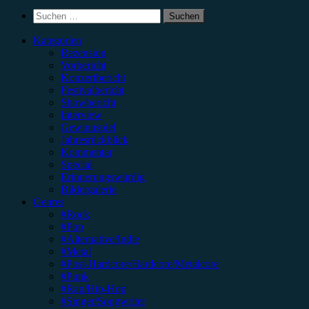
Suchen
nach:
Kategorien
Rezension
Vorbericht
Konzertbericht
Festivalbericht
Showbericht
Interview
Gewinnspiel
Jahresrückblick
Kommentar
Special
Erinnerungswürdig
Bildergalerie
Genres
#Rock
#Pop
#Alternative/Indie
#Metal
#Post-Hardcore/Hardcore/Metalcore
#Punk
#Rap/Hip-Hop
#Singer/Songwriter