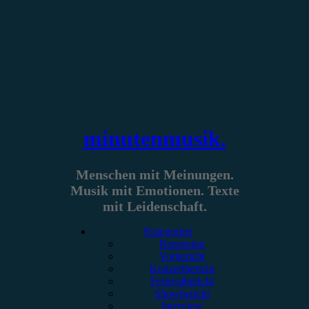
Zum
Inhalt
springen
minutenmusik.
Menschen mit Meinungen.
Musik mit Emotionen. Texte
mit Leidenschaft.
Kategorien
Rezension
Vorbericht
Konzertbericht
Festivalbericht
Showbericht
Interview