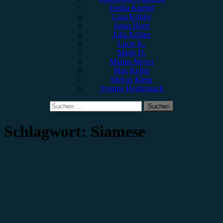
Emilia Knebel
Gina Köhler
Jonas Horn
Julia Köhler
Lucie K.
Marie H.
Marius Meyer
Max Keller
Melvin Klein
Yvonne Hopfensack
Suchen
nach:
Schlagwort:
Siamese