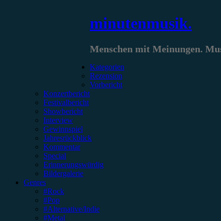
Zum
minutenmusik.
Inhalt
springen
Menschen mit Meinungen. Musi
Kategorien
Rezension
Vorbericht
Konzertbericht
Festivalbericht
Showbericht
Interview
Gewinnspiel
Jahresrückblick
Kommentar
Special
Erinnerungswürdig
Bildergalerie
Genres
#Rock
#Pop
#Alternative/Indie
#Metal