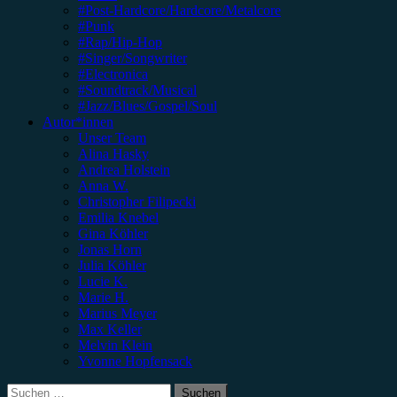
#Post-Hardcore/Hardcore/Metalcore
#Punk
#Rap/Hip-Hop
#Singer/Songwriter
#Electronica
#Soundtrack/Musical
#Jazz/Blues/Gospel/Soul
Autor*innen
Unser Team
Alina Hasky
Andrea Holstein
Anna W.
Christopher Filipecki
Emilia Knebel
Gina Köhler
Jonas Horn
Julia Köhler
Lucie K.
Marie H.
Marius Meyer
Max Keller
Melvin Klein
Yvonne Hopfensack
Suchen