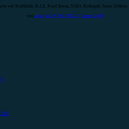
 Acts wie Kraftklub, K.I.Z, Kool Savas, SSIO, Kollegah, Samy Deluxe
von
Anna W.
29. Juli 2017
22. Januar 2020
ky
tein