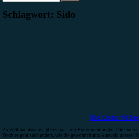
nach:
Schlagwort:
Sido
Special
Die Liste: 10 
Zu Weihnachtssongs gibt es quasi nur Extremmeinungen: Die einen lie
Doch es geht auch anders, wie die gewohnt bunte Auswahl unserer Re