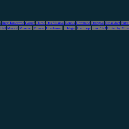
m
Bury Tomorrow
Casper
Clueso
Das Musical
Donots
Dortmund
Drangsal
Düsseldorf
Enter
 Hall
Musical
München
Münster
Oberhausen
Schlager
The Script
Tour 2023
United by Musi