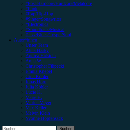
#Post-Hardcore/Hardcore/Metalcore
#Punk
#Rap/Hip-Hop
#Singer/Songwriter
#Electronica
#Soundtrack/Musical
#Jazz/Blues/Gospel/Soul
Autor*innen
Unser Team
Alina Hasky
Andrea Holstein
Anna W.
Christopher Filipecki
Emilia Knebel
Gina Köhler
Jonas Horn
Julia Köhler
Lucie K.
Marie H.
Marius Meyer
Max Keller
Melvin Klein
Yvonne Hopfensack
Suchen