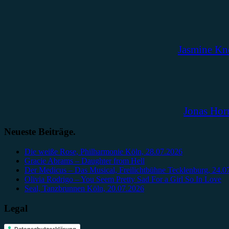
Jasmine Kn
Jonas Hor
Neueste Beiträge.
Die weiße Rose, Philharmonie Köln, 28.07.2026
Gracie Abrams – Daughter from Hell
Der Medicus – Das Musical, Freilichtbühne Tecklenburg, 24.0
Olivia Rodrigo – You Seem Pretty Sad For a Girl So In Love
Seal, Tanzbrunnen Köln, 20.07.2026
Legal
Datenschutzerklärung