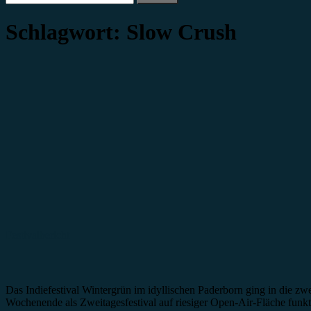
nach:
Schlagwort:
Slow Crush
Festivalbericht
Das Indiefestival Wintergrün im idyllischen Paderborn ging in die zw
Wochenende als Zweitagesfestival auf riesiger Open-Air-Fläche funkt