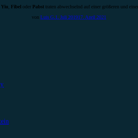
 Yiu
,
Fibel
oder
Pabst
traten abwechselnd auf einer größeren und ein
von
Luis G.
1. Juli 2019
17. April 2021
ky
tein