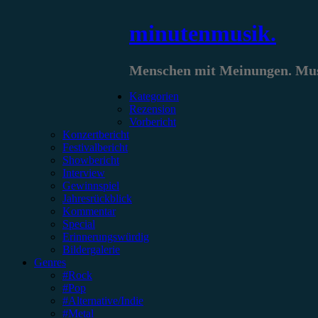
Zum
minutenmusik.
Inhalt
springen
Menschen mit Meinungen. Musi
Kategorien
Rezension
Vorbericht
Konzertbericht
Festivalbericht
Showbericht
Interview
Gewinnspiel
Jahresrückblick
Kommentar
Special
Erinnerungswürdig
Bildergalerie
Genres
#Rock
#Pop
#Alternative/Indie
#Metal