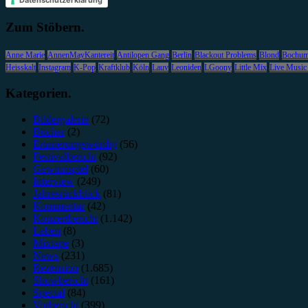
Zum Stöbern.
Anne Marie
AnnenMayKantereit
Antilopen Gang
Berlin
Blackout Problems
Blond
Bochu
Heisskalt
Instagram
K-Pop
Kraftklub
Köln
Lauv
Leoniden
LGoony
Little Mix
Live Music
Kategorien.
Bildergalerie
(72)
Bücher
(2)
Erinnerungswürdig
(56)
Festivalbericht
(92)
Gewinnspiel
(60)
Interview
(249)
Jahresrückblick
(81)
Kommentar
(42)
Konzertbericht
(1.142)
Leben
(8)
Mixtape
(3)
News
(231)
Rezension
(1.685)
Showbericht
(161)
Special
(84)
Vorbericht
(399)