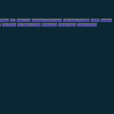
 Shikari
ESC
Esther Graf
Eurovision Song Contest
Feine Sahne Fischfilet
FJØRT
Hamburg
c
Van Holzen
Von Wegen Lisbeth
Weihnachten
Wincent Weiss
Zeltfestival Ruhr