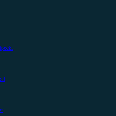
ipecki
bel
er