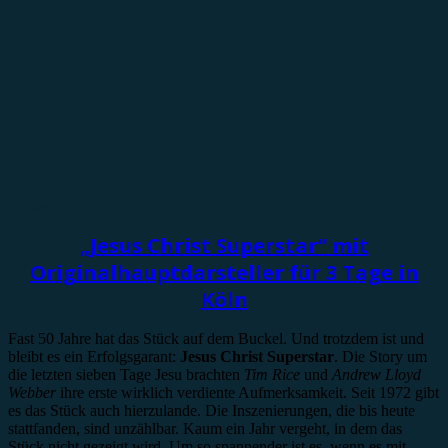
Vorbericht
„Jesus Christ Superstar“ mit
Originalhauptdarsteller für 3 Tage in
Köln
Fast 50 Jahre hat das Stück auf dem Buckel. Und trotzdem ist und
bleibt es ein Erfolgsgarant:
Jesus Christ Superstar
. Die Story um
die letzten sieben Tage Jesu brachten
Tim Rice
und
Andrew Lloyd
Webber
ihre erste wirklich verdiente Aufmerksamkeit. Seit 1972 gibt
es das Stück auch hierzulande. Die Inszenierungen, die bis heute
stattfanden, sind unzählbar. Kaum ein Jahr vergeht, in dem das
Stück nicht gezeigt wird. Um so spannender ist es, wenn es mit