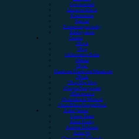
Gewinnspiel
Jahresrückblick
Kommentar
Special
Erinnerungswürdig
Bildergalerie
Genres
#Rock
#Pop
#Alternative/Indie
#Metal
#Post-
Hardcore/Hardcore/Metalcore
#Punk
#Rap/Hip-Hop
#Singer/Songwriter
#Electronica
#Soundtrack/Musical
#Jazz/Blues/Gospel/Soul
Autor*innen
Unser Team
Alina Hasky
Andrea Holstein
Anna W.
Christopher Filipecki