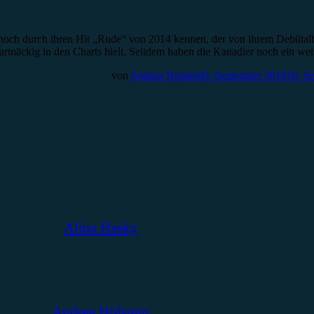
och durch ihren Hit „Rude“ von 2014 kennen, der von ihrem Debütalb
hartnäckig in den Charts hielt. Seitdem haben die Kanadier noch ein w
von
Andrea Holstein
9. September 2018
10. S
Alina Hasky
Andrea Holstein