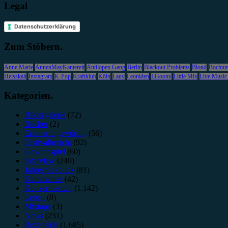
Legal
Datenschutzerklärung
Zum Stöbern.
Anne Marie
AnnenMayKantereit
Antilopen Gang
Berlin
Blackout Problems
Blond
Bochu
Heisskalt
Instagram
K-Pop
Kraftklub
Köln
Lauv
Leoniden
LGoony
Little Mix
Live Music
Kategorien.
Bildergalerie
(72)
Bücher
(2)
Erinnerungswürdig
(56)
Festivalbericht
(92)
Gewinnspiel
(60)
Interview
(249)
Jahresrückblick
(81)
Kommentar
(42)
Konzertbericht
(1.142)
Leben
(8)
Mixtape
(3)
News
(231)
Rezension
(1.685)