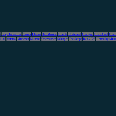
m
Bury Tomorrow
Casper
Clueso
Das Musical
Donots
Dortmund
Drangsal
Düsseldorf
Enter
 Hall
Musical
München
Münster
Oberhausen
Schlager
The Script
Tour 2023
United by Musi