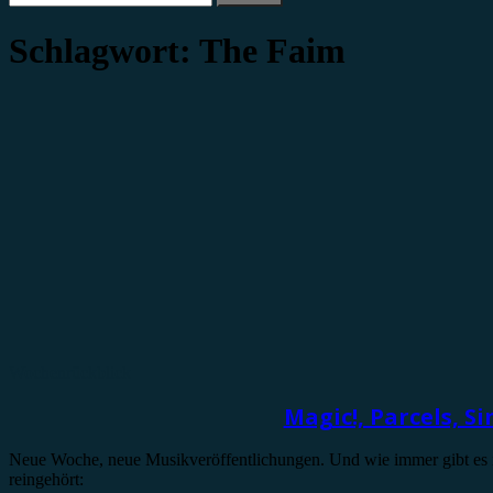
nach:
Schlagwort:
The Faim
Wochenrückblick
Magic!, Parcels, S
Neue Woche, neue Musikveröffentlichungen. Und wie immer gibt es in
reingehört: