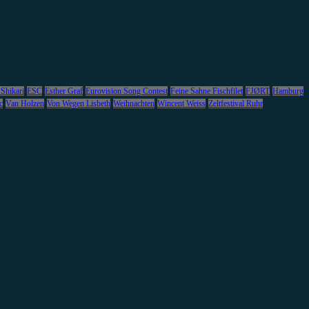
 Shikari
ESC
Esther Graf
Eurovision Song Contest
Feine Sahne Fischfilet
FJØRT
Hamburg
c
Van Holzen
Von Wegen Lisbeth
Weihnachten
Wincent Weiss
Zeltfestival Ruhr