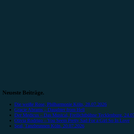
Neueste Beiträge.
Die weiße Rose, Philharmonie Köln, 28.07.2026
Gracie Abrams – Daughter from Hell
Der Medicus – Das Musical, Freilichtbühne Tecklenburg, 24.0
Olivia Rodrigo – You Seem Pretty Sad For a Girl So In Love
Seal, Tanzbrunnen Köln, 20.07.2026