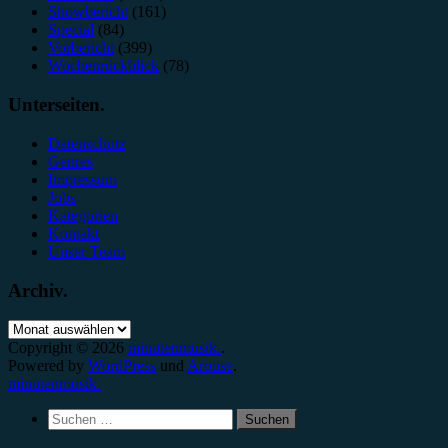
Showbericht
(161)
Special
(84)
Vorbericht
(399)
Wochenrückblick
(78)
Unterseiten.
Datenschutz
Genres
Impressum
Jobs
Kategorien
Kontakt
Unser Team
Archiv.
Archiv.
Copyright © 2026
minutenmusik.
.
Powered by
WordPress
und
Arouse
.
minutenmusik.
Suchen
nach: