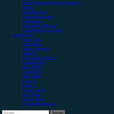
#Post-Hardcore/Hardcore/Metalcore
#Punk
#Rap/Hip-Hop
#Singer/Songwriter
#Electronica
#Soundtrack/Musical
#Jazz/Blues/Gospel/Soul
Autor*innen
Unser Team
Alina Hasky
Andrea Holstein
Anna W.
Christopher Filipecki
Emilia Knebel
Gina Köhler
Jonas Horn
Julia Köhler
Lucie K.
Marie H.
Marius Meyer
Max Keller
Melvin Klein
Yvonne Hopfensack
Suchen