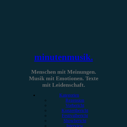
Zum
Inhalt
springen
minutenmusik.
Menschen mit Meinungen.
Musik mit Emotionen. Texte
mit Leidenschaft.
Kategorien
Rezension
Vorbericht
Konzertbericht
Festivalbericht
Showbericht
Interview