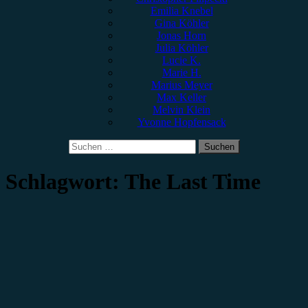
Emilia Knebel
Gina Köhler
Jonas Horn
Julia Köhler
Lucie K.
Marie H.
Marius Meyer
Max Keller
Melvin Klein
Yvonne Hopfensack
Suchen
nach:
Schlagwort:
The Last Time