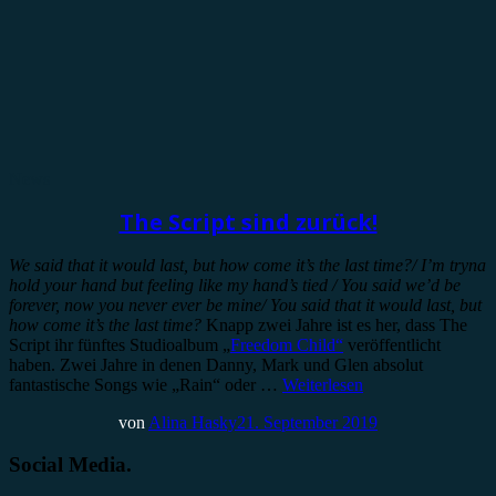
News
The Script sind zurück!
We said that it would last, but how come it’s the last time?/ I’m tryna
hold your hand but feeling like my hand’s tied / You said we’d be
forever, now you never ever be mine/ You said that it would last, but
how come it’s the last time?
Knapp zwei Jahre ist es her, dass The
Script ihr fünftes Studioalbum „
Freedom Child“
veröffentlicht
haben. Zwei Jahre in denen Danny, Mark und Glen absolut
fantastische Songs wie „Rain“ oder …
Weiterlesen
von
Alina Hasky
21. September 2019
Social Media.