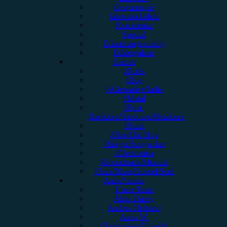
Gewinnspiel
Jahresrückblick
Kommentar
Special
Erinnerungswürdig
Bildergalerie
Genres
#Rock
#Pop
#Alternative/Indie
#Metal
#Post-
Hardcore/Hardcore/Metalcore
#Punk
#Rap/Hip-Hop
#Singer/Songwriter
#Electronica
#Soundtrack/Musical
#Jazz/Blues/Gospel/Soul
Autor*innen
Unser Team
Alina Hasky
Andrea Holstein
Anna W.
Christopher Filipecki