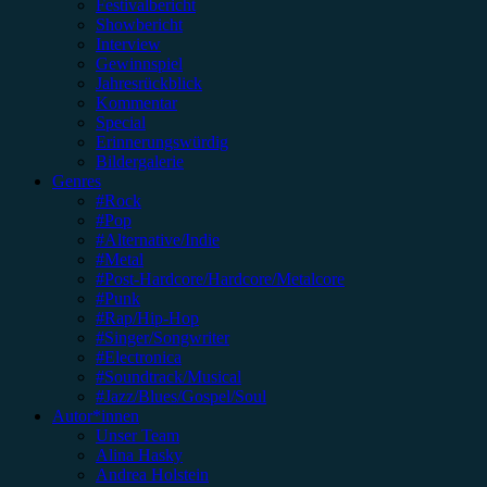
Festivalbericht
Showbericht
Interview
Gewinnspiel
Jahresrückblick
Kommentar
Special
Erinnerungswürdig
Bildergalerie
Genres
#Rock
#Pop
#Alternative/Indie
#Metal
#Post-Hardcore/Hardcore/Metalcore
#Punk
#Rap/Hip-Hop
#Singer/Songwriter
#Electronica
#Soundtrack/Musical
#Jazz/Blues/Gospel/Soul
Autor*innen
Unser Team
Alina Hasky
Andrea Holstein