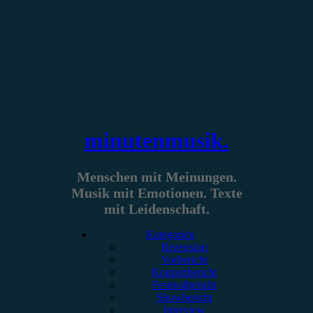
Zum
Inhalt
springen
minutenmusik.
Menschen mit Meinungen.
Musik mit Emotionen. Texte
mit Leidenschaft.
Kategorien
Rezension
Vorbericht
Konzertbericht
Festivalbericht
Showbericht
Interview