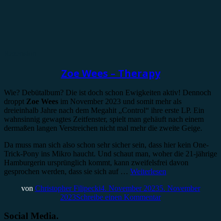
Rezension
Zoe Wees – Therapy
Wie? Debütalbum? Die ist doch schon Ewigkeiten aktiv! Dennoch
droppt
Zoe Wees
im November 2023 und somit mehr als
dreieinhalb Jahre nach dem Megahit „Control“ ihre erste LP. Ein
wahnsinnig gewagtes Zeitfenster, spielt man gehäuft nach einem
dermaßen langen Verstreichen nicht mal mehr die zweite Geige.
Da muss man sich also schon sehr sicher sein, dass hier kein One-
Trick-Pony ins Mikro haucht. Und schaut man, woher die 21-jährige
Hamburgerin ursprünglich kommt, kann zweifelsfrei davon
gesprochen werden, dass sie sich auf …
Weiterlesen
von
Christopher Filipecki
4. November 2023
5. November
2023
Schreibe einen Kommentar
Social Media.