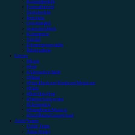
Konzertbericht
Festivalbericht
Showbericht
Interview
Gewinnspiel
Jahresrückblick
Kommentar
Special
Erinnerungswürdig
Bildergalerie
Genres
#Rock
#Pop
#Alternative/Indie
#Metal
#Post-Hardcore/Hardcore/Metalcore
#Punk
#Rap/Hip-Hop
#Singer/Songwriter
#Electronica
#Soundtrack/Musical
#Jazz/Blues/Gospel/Soul
Autor*innen
Unser Team
Alina Hasky