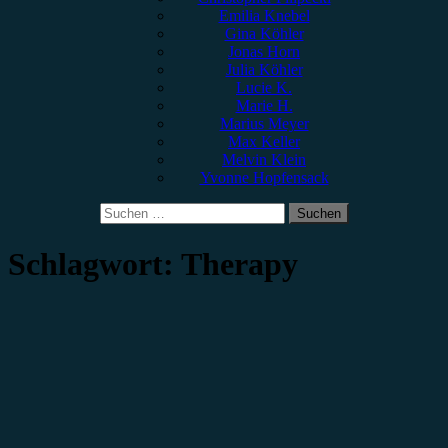
Emilia Knebel
Gina Köhler
Jonas Horn
Julia Köhler
Lucie K.
Marie H.
Marius Meyer
Max Keller
Melvin Klein
Yvonne Hopfensack
Suchen
nach:
Schlagwort:
Therapy