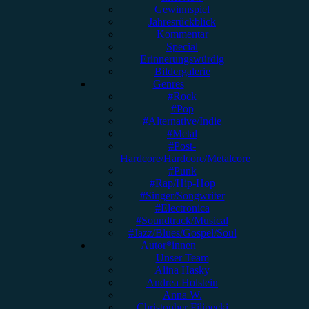
Gewinnspiel
Jahresrückblick
Kommentar
Special
Erinnerungswürdig
Bildergalerie
Genres
#Rock
#Pop
#Alternative/Indie
#Metal
#Post-
Hardcore/Hardcore/Metalcore
#Punk
#Rap/Hip-Hop
#Singer/Songwriter
#Electronica
#Soundtrack/Musical
#Jazz/Blues/Gospel/Soul
Autor*innen
Unser Team
Alina Hasky
Andrea Holstein
Anna W.
Christopher Filipecki