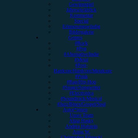
Gewinnspiel
Jahresrückblick
Kommentar
Special
Erinnerungswürdig
Bildergalerie
Genres
#Rock
#Pop
#Alternative/Indie
#Metal
#Post-
Hardcore/Hardcore/Metalcore
#Punk
#Rap/Hip-Hop
#Singer/Songwriter
#Electronica
#Soundtrack/Musical
#Jazz/Blues/Gospel/Soul
Autor*innen
Unser Team
Alina Hasky
Andrea Holstein
Anna W.
Christopher Filipecki