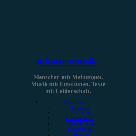
Zum
Inhalt
springen
minutenmusik.
Menschen mit Meinungen.
Musik mit Emotionen. Texte
mit Leidenschaft.
Kategorien
Rezension
Vorbericht
Konzertbericht
Festivalbericht
Showbericht
Interview