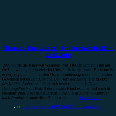
Showbericht
Titanic – The Musical, Philharmonie Köln,
23.07.2019
1998 wurde die Kinowelt verändert. Mit
Titanic
kam ein Film auf
die Leinwände, der in vielerlei Hinsicht Rekorde brach. Bis heute ist
er derjenige, mit den meisten Oscarnominierungen und den meisten
Gewinnen neben
Ben Hur
und
Der Herr der Ringe: Die Rückkehr
des Königs
. Außerdem hält er sich immer noch nach
Das
Dschungelbuch
auf Platz 2 der meisten Kinobesucher und erreicht
ebenfalls Platz 2 bei den teuersten Filmen. Nur
Avatar – Aufbruch
nach Pandora
konnte diese Zahl knacken – …
Weiterlesen
von
Christopher Filipecki
24. Juli 2019
22. Januar 2022