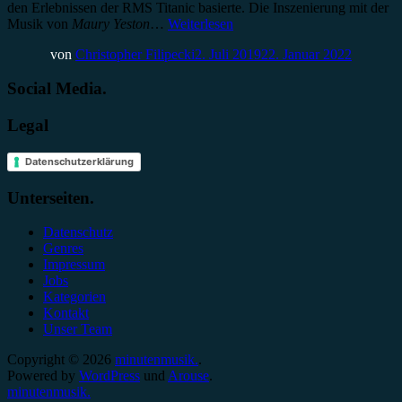
den Erlebnissen der RMS Titanic basierte. Die Inszenierung mit der
Musik von
Maury Yeston
…
Weiterlesen
von
Christopher Filipecki
2. Juli 2019
22. Januar 2022
Social Media.
Legal
Datenschutzerklärung
Unterseiten.
Datenschutz
Genres
Impressum
Jobs
Kategorien
Kontakt
Unser Team
Copyright © 2026
minutenmusik.
.
Powered by
WordPress
und
Arouse
.
minutenmusik.