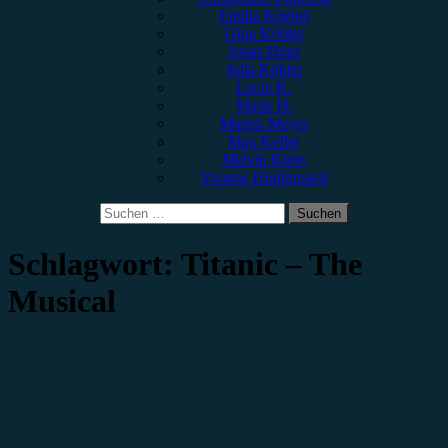
Emilia Knebel
Gina Köhler
Jonas Horn
Julia Köhler
Lucie K.
Marie H.
Marius Meyer
Max Keller
Melvin Klein
Yvonne Hopfensack
Suchen
nach:
Schlagwort:
Titanic – The
Musical