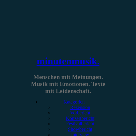
Zum
Inhalt
springen
minutenmusik.
Menschen mit Meinungen.
Musik mit Emotionen. Texte
mit Leidenschaft.
Kategorien
Rezension
Vorbericht
Konzertbericht
Festivalbericht
Showbericht
Interview