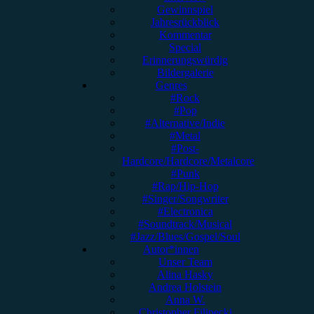
Gewinnspiel
Jahresrückblick
Kommentar
Special
Erinnerungswürdig
Bildergalerie
Genres
#Rock
#Pop
#Alternative/Indie
#Metal
#Post-
Hardcore/Hardcore/Metalcore
#Punk
#Rap/Hip-Hop
#Singer/Songwriter
#Electronica
#Soundtrack/Musical
#Jazz/Blues/Gospel/Soul
Autor*innen
Unser Team
Alina Hasky
Andrea Holstein
Anna W.
Christopher Filipecki