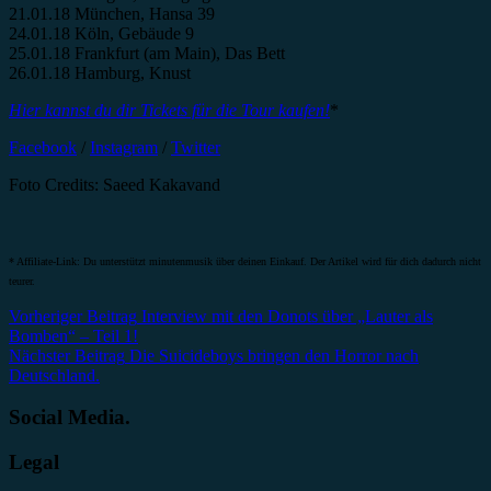
21.01.18 München, Hansa 39
24.01.18 Köln, Gebäude 9
25.01.18 Frankfurt (am Main), Das Bett
26.01.18 Hamburg, Knust
Hier kannst du dir Tickets für die Tour kaufen!
*
Facebook
/
Instagram
/
Twitter
Foto Credits: Saeed Kakavand
* Affiliate-Link: Du unterstützt minutenmusik über deinen Einkauf. Der Artikel wird für dich dadurch nicht
teurer.
Beitragsnavigation
Vorheriger Beitrag
Interview mit den Donots über „Lauter als
Bomben“ – Teil 1!
Nächster Beitrag
Die Suicideboys bringen den Horror nach
Deutschland.
Social Media.
Legal