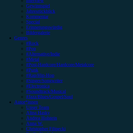
Interview
Gewinnspiel
Jahresrückblick
Kommentar
Special
Erinnerungswürdig
Bildergalerie
Genres
#Rock
#Pop
#Alternative/Indie
#Metal
#Post-Hardcore/Hardcore/Metalcore
#Punk
#Rap/Hip-Hop
#Singer/Songwriter
#Electronica
#Soundtrack/Musical
#Jazz/Blues/Gospel/Soul
Autor*innen
Unser Team
Alina Hasky
Andrea Holstein
Anna W.
Christopher Filipecki