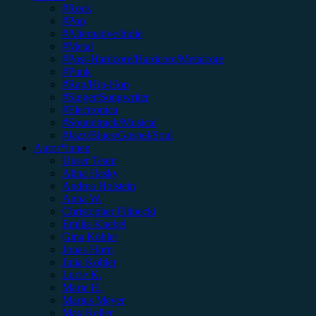
#Rock
#Pop
#Alternative/Indie
#Metal
#Post-Hardcore/Hardcore/Metalcore
#Punk
#Rap/Hip-Hop
#Singer/Songwriter
#Electronica
#Soundtrack/Musical
#Jazz/Blues/Gospel/Soul
Autor*innen
Unser Team
Alina Hasky
Andrea Holstein
Anna W.
Christopher Filipecki
Emilia Knebel
Gina Köhler
Jonas Horn
Julia Köhler
Lucie K.
Marie H.
Marius Meyer
Max Keller