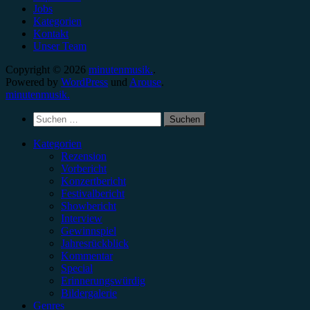
Jobs
Kategorien
Kontakt
Unser Team
Copyright © 2026
minutenmusik.
.
Powered by
WordPress
und
Arouse
.
minutenmusik.
Suchen
nach:
Kategorien
Rezension
Vorbericht
Konzertbericht
Festivalbericht
Showbericht
Interview
Gewinnspiel
Jahresrückblick
Kommentar
Special
Erinnerungswürdig
Bildergalerie
Genres