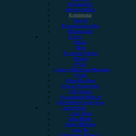
Gewinnspiel
Jahresrückblick
Kommentar
Special
Erinnerungswürdig
Bildergalerie
Genres
#Rock
#Pop
#Alternative/Indie
#Metal
#Post-
Hardcore/Hardcore/Metalcore
#Punk
#Rap/Hip-Hop
#Singer/Songwriter
#Electronica
#Soundtrack/Musical
#Jazz/Blues/Gospel/Soul
Autor*innen
Unser Team
Alina Hasky
Andrea Holstein
Anna W.
Christopher Filipecki