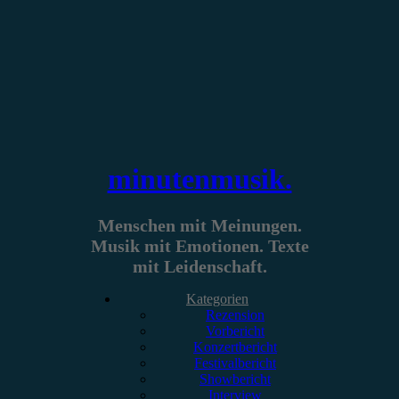
Zum
Inhalt
springen
minutenmusik.
Menschen mit Meinungen.
Musik mit Emotionen. Texte
mit Leidenschaft.
Kategorien
Rezension
Vorbericht
Konzertbericht
Festivalbericht
Showbericht
Interview