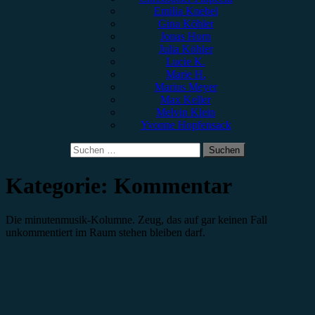
Emilia Knebel
Gina Köhler
Jonas Horn
Julia Köhler
Lucie K.
Marie H.
Marius Meyer
Max Keller
Melvin Klein
Yvonne Hopfensack
Suchen
nach:
Kategorie:
Kommentar
Die minutenmusik-Kolumne. Zeug, das auf gar keinen Fall
unkommentiert im Raum stehen bleiben darf.