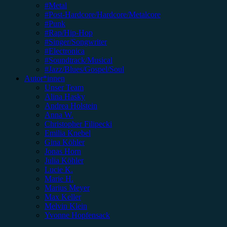
#Metal
#Post-Hardcore/Hardcore/Metalcore
#Punk
#Rap/Hip-Hop
#Singer/Songwriter
#Electronica
#Soundtrack/Musical
#Jazz/Blues/Gospel/Soul
Autor*innen
Unser Team
Alina Hasky
Andrea Holstein
Anna W.
Christopher Filipecki
Emilia Knebel
Gina Köhler
Jonas Horn
Julia Köhler
Lucie K.
Marie H.
Marius Meyer
Max Keller
Melvin Klein
Yvonne Hopfensack