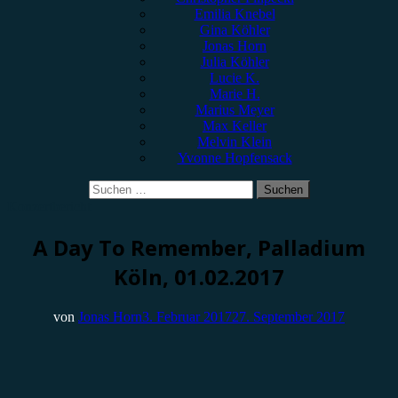
Emilia Knebel
Gina Köhler
Jonas Horn
Julia Köhler
Lucie K.
Marie H.
Marius Meyer
Max Keller
Melvin Klein
Yvonne Hopfensack
Suchen
nach:
Konzertbericht
A Day To Remember, Palladium
Köln, 01.02.2017
von
Jonas Horn
3. Februar 2017
27. September 2017