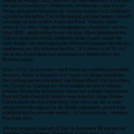
zahlreicher wurden. Auch beim von der Band initiierten „Crowdsurf
auf einem Crowdsurfer“-Wettbewerb, bei dem man einen von der
Menge getragenen Menschen als Surfbrett benutzen soll, beteiligten
sich etliche Menschen. Die Setlist bestand aus einer bunten Auswahl
aus Songs ab dem zweiten Album der Band. Vertreten waren
dennoch vor allem Songs des Erfolgsalbums „Homesick“ aus dem
Jahre 2009 – gleich sieben Songs aus dem Album präsentierte das
Quintett an diesem Abend. Spätestens in der Zugabe musste der
letzte Kritiker die Berechtigung des Bekanntheitsgrades der Musiker
anerkennen, als sich während des Hits „If It Means A lot To You“
alle in den Armen lagen und gemeinsam die Melodielinien des
Refrains sangen.
Bevor A Day To Remember den Kölnern ein wahrliches Spektakel
darboten, durften noch gleich zwei Bands die Menge aufwärmen.
Den Anfang machten die Briten von Moose Blood. Die Emo-Band
aus Canterbury, England war schon einigen aus dem Publikum
bekannt. Mit traurig emotionalen Texten und schönen Instrumental-
Parts mit Indie-Einschnitt berührte man sicherlich einige Herzen.
Danach durfte die Pop-Punk-Band Neck Deep ran, der es zwar
gelang schon Bewegung vor der Bühne anzuzetteln, an sich vom
musikalischen her aber sehr einfach – ja fast zu einfach – schienen.
Pop-Punk eben.
Wir sind gespannt, was sich A Day To Remember für ihre nächste
Headline-Tour überlegen. Viel gibt es ja nicht mehr, was sie