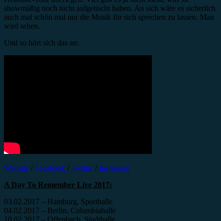
showmäßig noch nicht aufgetischt haben. An sich wäre es sicherlich
auch mal schön mal nur die Musik für sich sprechen zu lassen. Man
wird sehen.
Und so hört sich das an:
Website
/
Facebook
/
Twitter
/
Instagram
A Day To Remember Live 2017:
03.02.2017 – Hamburg, Sporthalle
04.02.2017 – Berlin, Columbiahalle
10.02.2017 – Offenbach, Stadthalle