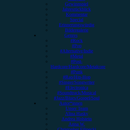
Gewinnspiel
Jahresrückblick
Kommentar
Special
Erinnerungswürdig
Bildergalerie
Genres
#Rock
#Pop
#Alternative/Indie
#Metal
#Post-
Hardcore/Hardcore/Metalcore
#Punk
#Rap/Hip-Hop
#Singer/Songwriter
#Electronica
#Soundtrack/Musical
#Jazz/Blues/Gospel/Soul
Autor*innen
Unser Team
Alina Hasky
Andrea Holstein
Anna W.
Christopher Filipecki