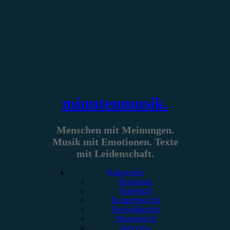
Zum
Inhalt
springen
minutenmusik.
Menschen mit Meinungen.
Musik mit Emotionen. Texte
mit Leidenschaft.
Kategorien
Rezension
Vorbericht
Konzertbericht
Festivalbericht
Showbericht
Interview