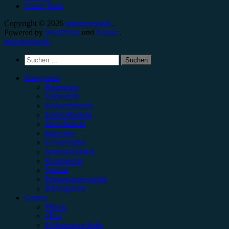
Unser Team
Copyright © 2026
minutenmusik.
.
Powered by
WordPress
und
Arouse
.
minutenmusik.
Suchen
nach:
Kategorien
Rezension
Vorbericht
Konzertbericht
Festivalbericht
Showbericht
Interview
Gewinnspiel
Jahresrückblick
Kommentar
Special
Erinnerungswürdig
Bildergalerie
Genres
#Rock
#Pop
#Alternative/Indie