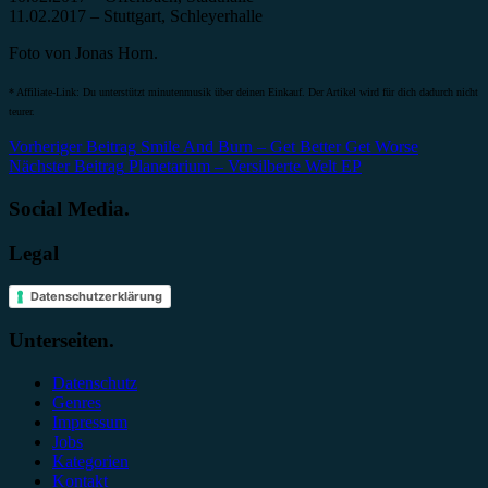
11.02.2017 – Stuttgart, Schleyerhalle
Foto von Jonas Horn.
* Affiliate-Link: Du unterstützt minutenmusik über deinen Einkauf. Der Artikel wird für dich dadurch nicht
teurer.
Beitragsnavigation
Vorheriger Beitrag
Smile And Burn – Get Better Get Worse
Nächster Beitrag
Planetarium – Versilberte Welt EP
Social Media.
Legal
Datenschutzerklärung
Unterseiten.
Datenschutz
Genres
Impressum
Jobs
Kategorien
Kontakt