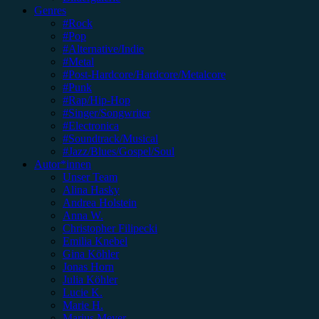
Genres
#Rock
#Pop
#Alternative/Indie
#Metal
#Post-Hardcore/Hardcore/Metalcore
#Punk
#Rap/Hip-Hop
#Singer/Songwriter
#Electronica
#Soundtrack/Musical
#Jazz/Blues/Gospel/Soul
Autor*innen
Unser Team
Alina Hasky
Andrea Holstein
Anna W.
Christopher Filipecki
Emilia Knebel
Gina Köhler
Jonas Horn
Julia Köhler
Lucie K.
Marie H.
Marius Meyer