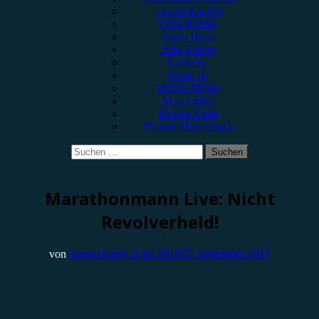
Emilia Knebel
Gina Köhler
Jonas Horn
Julia Köhler
Lucie K.
Marie H.
Marius Meyer
Max Keller
Melvin Klein
Yvonne Hopfensack
Suchen
nach:
Konzertbericht
Marathonmann Live: Nicht
Revolverheld!
von
Jonas Horn
6. April 2016
27. September 2017