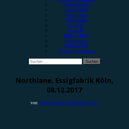
Emilia Knebel
Gina Köhler
Jonas Horn
Julia Köhler
Lucie K.
Marie H.
Marius Meyer
Max Keller
Melvin Klein
Yvonne Hopfensack
Suchen
nach:
Konzertbericht
Northlane, Essigfabrik Köln,
08.12.2017
von
Melvin Klein
10. Dezember 2017