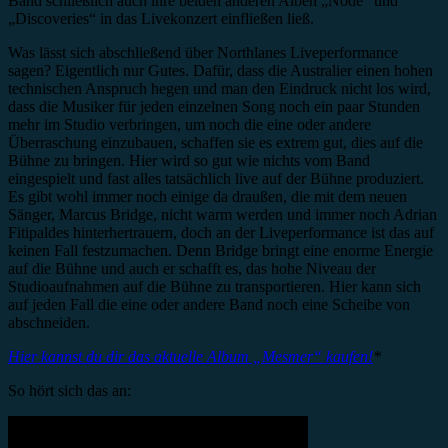
Band schließlich auch ihre beiden anderen Alben „Node“ und
„Discoveries“ in das Livekonzert einfließen ließ.
Was lässt sich abschließend über Northlanes Liveperformance
sagen? Eigentlich nur Gutes. Dafür, dass die Australier einen hohen
technischen Anspruch hegen und man den Eindruck nicht los wird,
dass die Musiker für jeden einzelnen Song noch ein paar Stunden
mehr im Studio verbringen, um noch die eine oder andere
Überraschung einzubauen, schaffen sie es extrem gut, dies auf die
Bühne zu bringen. Hier wird so gut wie nichts vom Band
eingespielt und fast alles tatsächlich live auf der Bühne produziert.
Es gibt wohl immer noch einige da draußen, die mit dem neuen
Sänger, Marcus Bridge, nicht warm werden und immer noch Adrian
Fitipaldes hinterhertrauern, doch an der Liveperformance ist das auf
keinen Fall festzumachen. Denn Bridge bringt eine enorme Energie
auf die Bühne und auch er schafft es, das hohe Niveau der
Studioaufnahmen auf die Bühne zu transportieren. Hier kann sich
auf jeden Fall die eine oder andere Band noch eine Scheibe von
abschneiden.
Hier kannst du dir das aktuelle Album „Mesmer“ kaufen!
*
So hört sich das an: