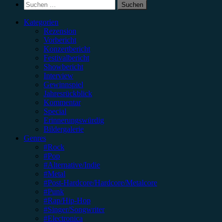
Suchen
nach:
Kategorien
Rezension
Vorbericht
Konzertbericht
Festivalbericht
Showbericht
Interview
Gewinnspiel
Jahresrückblick
Kommentar
Special
Erinnerungswürdig
Bildergalerie
Genres
#Rock
#Pop
#Alternative/Indie
#Metal
#Post-Hardcore/Hardcore/Metalcore
#Punk
#Rap/Hip-Hop
#Singer/Songwriter
#Electronica