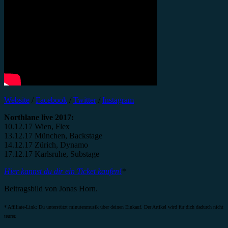
Website
/
Facebook
/
Twitter
/
Instagram
Northlane live 2017:
10.12.17 Wien, Flex
13.12.17 München, Backstage
14.12.17 Zürich, Dynamo
17.12.17 Karlsruhe, Substage
Hier kannst du dir ein Ticket kaufen!
*
Beitragsbild von Jonas Horn.
* Affiliate-Link: Du unterstützt minutenmusik über deinen Einkauf. Der Artikel wird für dich dadurch nicht
teurer.