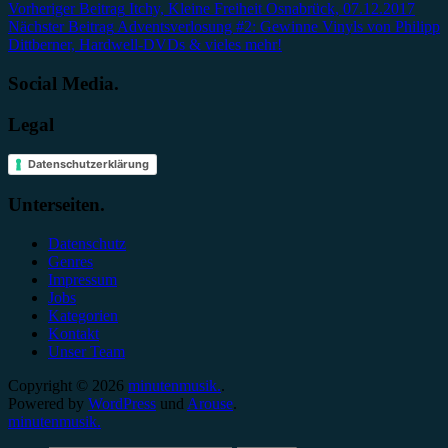
Beitragsnavigation
Vorheriger Beitrag
Itchy, Kleine Freiheit Osnabrück, 07.12.2017
Nächster Beitrag
Adventsverlosung #2: Gewinne Vinyls von Philipp
Dittberner, Hardwell-DVDs & vieles mehr!
Social Media.
Legal
Datenschutzerklärung
Unterseiten.
Datenschutz
Genres
Impressum
Jobs
Kategorien
Kontakt
Unser Team
Copyright © 2026
minutenmusik.
.
Powered by
WordPress
und
Arouse
.
minutenmusik.