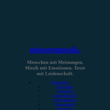
Zum
Inhalt
springen
minutenmusik.
Menschen mit Meinungen.
Musik mit Emotionen. Texte
mit Leidenschaft.
Kategorien
Rezension
Vorbericht
Konzertbericht
Festivalbericht
Showbericht
Interview