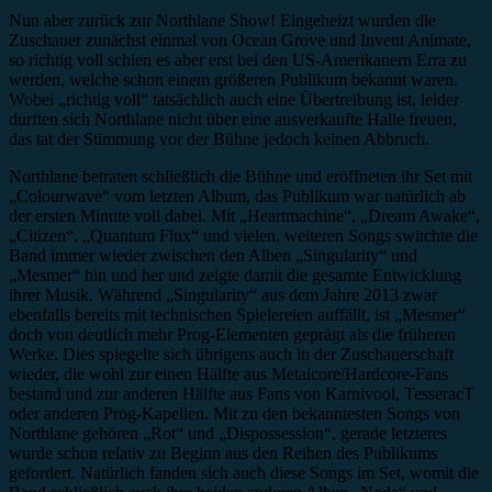
Nun aber zurück zur Northlane Show! Eingeheizt wurden die
Zuschauer zunächst einmal von Ocean Grove und Invent Animate,
so richtig voll schien es aber erst bei den US-Amerikanern Erra zu
werden, welche schon einem größeren Publikum bekannt waren.
Wobei „richtig voll“ tatsächlich auch eine Übertreibung ist, leider
durften sich Northlane nicht über eine ausverkaufte Halle freuen,
das tat der Stimmung vor der Bühne jedoch keinen Abbruch.
Northlane betraten schließlich die Bühne und eröffneten ihr Set mit
„Colourwave“ vom letzten Album, das Publikum war natürlich ab
der ersten Minute voll dabei. Mit „Heartmachine“, „Dream Awake“,
„Citizen“, „Quantum Flux“ und vielen, weiteren Songs switchte die
Band immer wieder zwischen den Alben „Singularity“ und
„Mesmer“ hin und her und zeigte damit die gesamte Entwicklung
ihrer Musik. Während „Singularity“ aus dem Jahre 2013 zwar
ebenfalls bereits mit technischen Spielereien auffällt, ist „Mesmer“
doch von deutlich mehr Prog-Elementen geprägt als die früheren
Werke. Dies spiegelte sich übrigens auch in der Zuschauerschaft
wieder, die wohl zur einen Hälfte aus Metalcore/Hardcore-Fans
bestand und zur anderen Hälfte aus Fans von Karnivool, TesseracT
oder anderen Prog-Kapellen. Mit zu den bekanntesten Songs von
Northlane gehören „Rot“ und „Dispossession“, gerade letzteres
wurde schon relativ zu Beginn aus den Reihen des Publikums
gefordert. Natürlich fanden sich auch diese Songs im Set, womit die