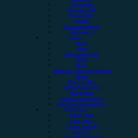
Gewinnspiel
Jahresrückblick
Kommentar
Special
Erinnerungswürdig
Bildergalerie
Genres
#Rock
#Pop
#Alternative/Indie
#Metal
#Post-
Hardcore/Hardcore/Metalcore
#Punk
#Rap/Hip-Hop
#Singer/Songwriter
#Electronica
#Soundtrack/Musical
#Jazz/Blues/Gospel/Soul
Autor*innen
Unser Team
Alina Hasky
Andrea Holstein
Anna W.
Christopher Filipecki