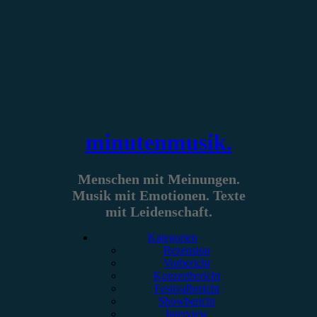
Zum
Inhalt
springen
minutenmusik.
Menschen mit Meinungen.
Musik mit Emotionen. Texte
mit Leidenschaft.
Kategorien
Rezension
Vorbericht
Konzertbericht
Festivalbericht
Showbericht
Interview