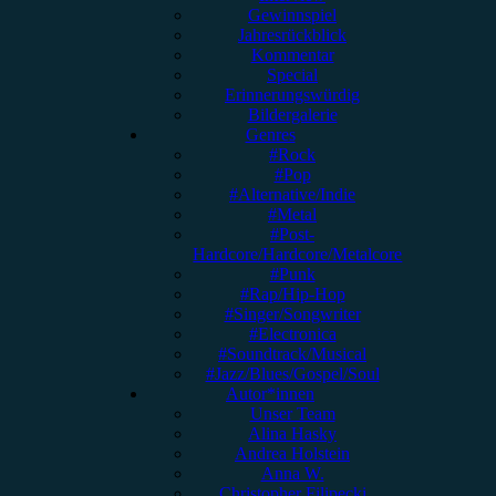
Gewinnspiel
Jahresrückblick
Kommentar
Special
Erinnerungswürdig
Bildergalerie
Genres
#Rock
#Pop
#Alternative/Indie
#Metal
#Post-
Hardcore/Hardcore/Metalcore
#Punk
#Rap/Hip-Hop
#Singer/Songwriter
#Electronica
#Soundtrack/Musical
#Jazz/Blues/Gospel/Soul
Autor*innen
Unser Team
Alina Hasky
Andrea Holstein
Anna W.
Christopher Filipecki