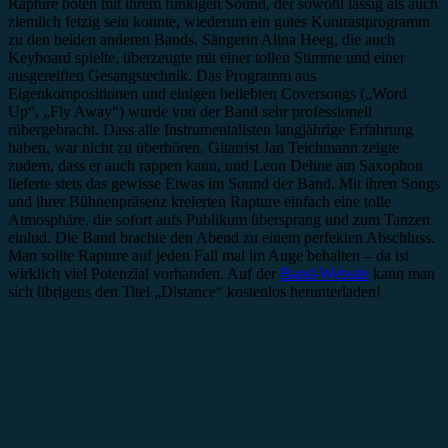
Rapture boten mit ihrem funkigen Sound, der sowohl lässig als auch
ziemlich fetzig sein konnte, wiederum ein gutes Kontrastprogramm
zu den beiden anderen Bands. Sängerin Alina Heeg, die auch
Keyboard spielte, überzeugte mit einer tollen Stimme und einer
ausgereiften Gesangstechnik. Das Programm aus
Eigenkompositionen und einigen beliebten Coversongs („Word
Up“, „Fly Away“) wurde von der Band sehr professionell
rübergebracht. Dass alle Instrumentalisten langjährige Erfahrung
haben, war nicht zu überhören. Gitarrist Jan Teichmann zeigte
zudem, dass er auch rappen kann, und Leon Dehne am Saxophon
lieferte stets das gewisse Etwas im Sound der Band. Mit ihren Songs
und ihrer Bühnenpräsenz kreierten Rapture einfach eine tolle
Atmosphäre, die sofort aufs Publikum übersprang und zum Tanzen
einlud. Die Band brachte den Abend zu einem perfekten Abschluss.
Man sollte Rapture auf jeden Fall mal im Auge behalten – da ist
wirklich viel Potenzial vorhanden. Auf der
Band-Website
kann man
sich übrigens den Titel „Distance“ kostenlos herunterladen!