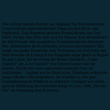
Den Anfang machten Ramble aus Siegburg. Die Band präsentierte
Coverversionen unterschiedlichster Songs aus dem Rock- und
Popbereich. Zum Repertoire gehörten Kompositionen von Tom
Odell, Twenty One Pilots oder auch Ed Sheeran. Eine Besonderheit
der fünf Freunde sind ausgefallene Neuinterpretationen bekannter
Hits. Insbesondere die Kombination scheinbar unvereinbarer Titel
zeugte von großer Kreativität. Eine Verbindung von Daft Punk und
John Newman als Einstieg in das Programm sorgte gleich zu Beginn
für gute Laune. Bei der Fusion des Beatles-Klassikers „Come
Together“ mit „Lose Yourself“ von Eminem konnte man nur
staunen. Auf die Idee muss man erstmal kommen! Aber sie
funktionierte – Applaus war der Band sicher. Überhaupt wirkten die
jungen Musiker sehr sympathisch. Sie schafften es, eine gute
Grundstimmung im Publikum zu verbreiten. Gelungen war zuletzt
auch die Darbietung des kraftvollen Kings of Leon – Hits „Sex On
Fire“ als Abrundung ihres Konzertes.