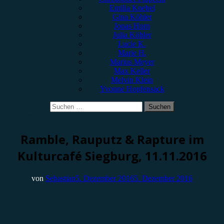
Emilia Knebel
Gina Köhler
Jonas Horn
Julia Köhler
Lucie K.
Marie H.
Marius Meyer
Max Keller
Melvin Klein
Yvonne Hopfensack
Suchen
nach:
Konzertbericht
Ramble, Rauputz & Rapture im
Kulturcafé Siegburg, 11.11.2016
von
Sebastian
5. Dezember 2016
5. Dezember 2016