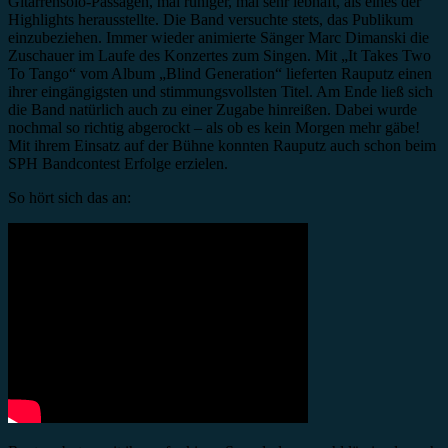
Gitarrensolo-Passagen, mal ruhiger, mal sehr lebhaft, als eines der
Highlights herausstellte. Die Band versuchte stets, das Publikum
einzubeziehen. Immer wieder animierte Sänger Marc Dimanski die
Zuschauer im Laufe des Konzertes zum Singen. Mit „It Takes Two
To Tango“ vom Album „Blind Generation“ lieferten Rauputz einen
ihrer eingängigsten und stimmungsvollsten Titel. Am Ende ließ sich
die Band natürlich auch zu einer Zugabe hinreißen. Dabei wurde
nochmal so richtig abgerockt – als ob es kein Morgen mehr gäbe!
Mit ihrem Einsatz auf der Bühne konnten Rauputz auch schon beim
SPH Bandcontest Erfolge erzielen.
So hört sich das an: