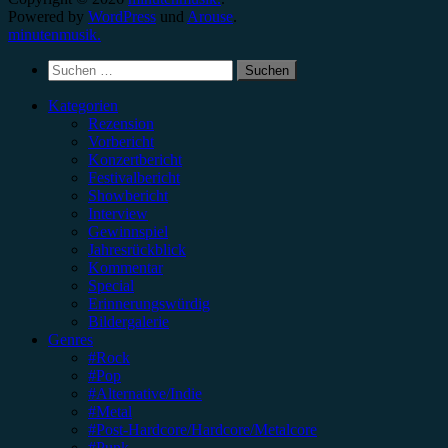
Powered by
WordPress
und
Arouse
.
minutenmusik.
Suchen
nach:
Kategorien
Rezension
Vorbericht
Konzertbericht
Festivalbericht
Showbericht
Interview
Gewinnspiel
Jahresrückblick
Kommentar
Special
Erinnerungswürdig
Bildergalerie
Genres
#Rock
#Pop
#Alternative/Indie
#Metal
#Post-Hardcore/Hardcore/Metalcore
#Punk