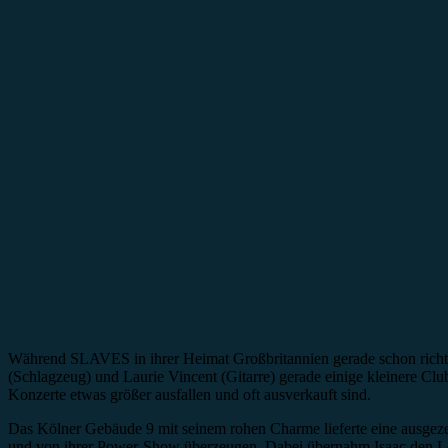
Während SLAVES in ihrer Heimat Großbritannien gerade schon richtig
(Schlagzeug) und Laurie Vincent (Gitarre) gerade einige kleinere Clu
Konzerte etwas größer ausfallen und oft ausverkauft sind.
Das Kölner Gebäude 9 mit seinem rohen Charme lieferte eine ausgeze
und von ihrer Power-Show überzeugen. Dabei übernahm Isaac den Lead