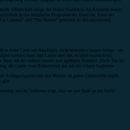
elle Album hielt einige der besten Nummern des Konzerts bereit.
ezeichnet in das rebellische Programm der Band ein. Einer der
er Up London“ und “The Hunter” gehörten zu den am meisten
in erster Linie aus knackigen, nicht besonders langen Songs – die
niert wirkten Isaac und Laurie aber nie, es blieb ausreichend
nde Isaac mit der äußerst kurzen und spaßigen Nummer „Fuck The Hi-
ang, die Laurie vom Bühnenrand aus mit der Gitarre begleitete.
en Schlagzeugspiel und den Massen an guten Gitarrenriffs ergibt.
 gibt.
immig und ihr Auftreten zeigt, dass sie viel Spaß an der Sache