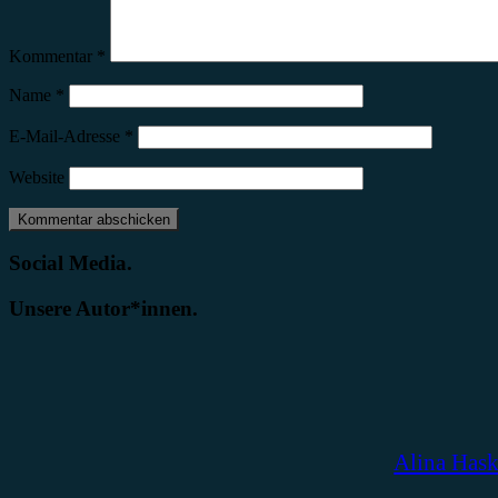
Kommentar
*
Name
*
E-Mail-Adresse
*
Website
Social Media.
Unsere Autor*innen.
Alina Has