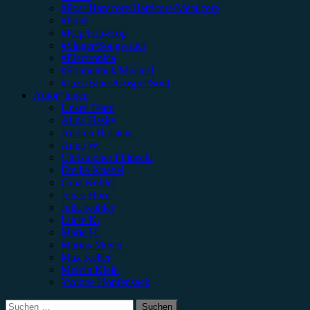
#Post-Hardcore/Hardcore/Metalcore
#Punk
#Rap/Hip-Hop
#Singer/Songwriter
#Electronica
#Soundtrack/Musical
#Jazz/Blues/Gospel/Soul
Autor*innen
Unser Team
Alina Hasky
Andrea Holstein
Anna W.
Christopher Filipecki
Emilia Knebel
Gina Köhler
Jonas Horn
Julia Köhler
Lucie K.
Marie H.
Marius Meyer
Max Keller
Melvin Klein
Yvonne Hopfensack
Suchen