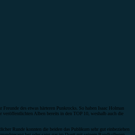
ür Freunde des etwas härteren Punkrocks. So haben Isaac Holman
r veröffentlichten Alben bereits in den TOP 10, weshalb auch die
tlicher Runde konnten die beiden das Publikum sehr gut einbeziehen
grundgesang bei oder sang gar im Duett mit seinem Bandkollegen.