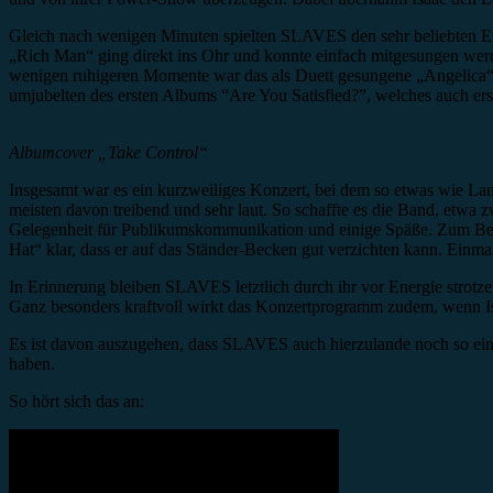
Gleich nach wenigen Minuten spielten SLAVES den sehr beliebten Er
„Rich Man“ ging direkt ins Ohr und konnte einfach mitgesungen werde
wenigen ruhigeren Momente war das als Duett gesungene „Angelica“,
umjubelten des ersten Albums “Are You Satisfied?”, welches auch erst
Albumcover „Take Control“
Insgesamt war es ein kurzweiliges Konzert, bei dem so etwas wie La
meisten davon treibend und sehr laut. So schaffte es die Band, etwa z
Gelegenheit für Publikumskommunikation und einige Späße. Zum Beisp
Hat“ klar, dass er auf das Ständer-Becken gut verzichten kann. Einma
In Erinnerung bleiben SLAVES letztlich durch ihr vor Energie strotze
Ganz besonders kraftvoll wirkt das Konzertprogramm zudem, wenn I
Es ist davon auszugehen, dass SLAVES auch hierzulande noch so einig
haben.
So hört sich das an: