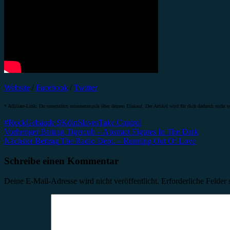
Website
/
Facebook
/
Twitter
* Affiliate-Link: Du unterstützt minutenmusik über deinen Einkauf. Der Artikel wird für dich dadurch nicht te
#Rock
Gebäude 9
Köln
Slaves
Take Control
Beitragsnavigation
Vorheriger Beitrag
Tigercub – Abstract Figures In The Dark
Nächster Beitrag
The Radio Dept. – Running Out Of Love
Schreibe einen Kommentar
Deine E-Mail-Adresse wird nicht veröffentlicht.
Erforderliche Felder 