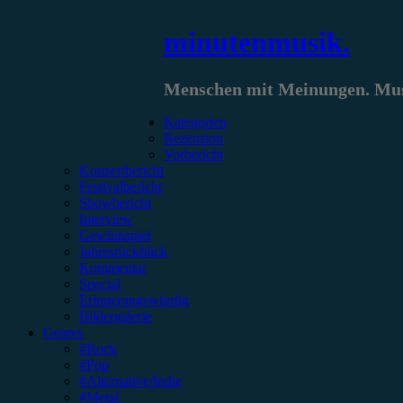
Zum
minutenmusik.
Inhalt
springen
Menschen mit Meinungen. Musi
Kategorien
Rezension
Vorbericht
Konzertbericht
Festivalbericht
Showbericht
Interview
Gewinnspiel
Jahresrückblick
Kommentar
Special
Erinnerungswürdig
Bildergalerie
Genres
#Rock
#Pop
#Alternative/Indie
#Metal