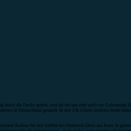
 durch die Decke gehen, sind sie bei uns eher noch ein Geheimtipp f
bshows in Deutschland gespielt. In den UK-Charts landeten beide bishe
ichnete Kulisse für den Auftritt des Punkrock-Duos aus Kent. In gemü
gesang für die meisten Songs, doch auch Laurie steuerte viel Hinter