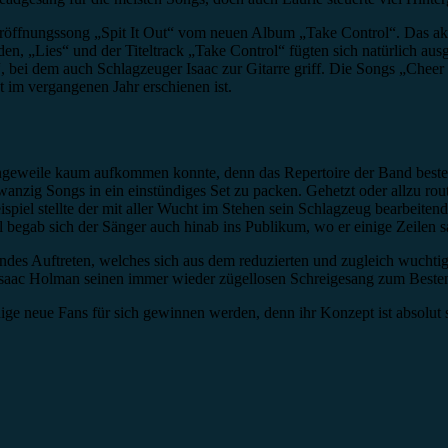
öffnungssong „Spit It Out“ vom neuen Album „Take Control“. Das aktu
n, „Lies“ und der Titeltrack „Take Control“ fügten sich natürlich ausg
 bei dem auch Schlagzeuger Isaac zur Gitarre griff. Die Songs „Che
 im vergangenen Jahr erschienen ist.
ngeweile kaum aufkommen konnte, denn das Repertoire der Band besteht 
wanzig Songs in ein einstündiges Set zu packen. Gehetzt oder allzu routi
iel stellte der mit aller Wucht im Stehen sein Schlagzeug bearbeite
l begab sich der Sänger auch hinab ins Publikum, wo er einige Zeilen s
ndes Auftreten, welches sich aus dem reduzierten und zugleich wuchtig
saac Holman seinen immer wieder zügellosen Schreigesang zum Besten
e neue Fans für sich gewinnen werden, denn ihr Konzept ist absolut st