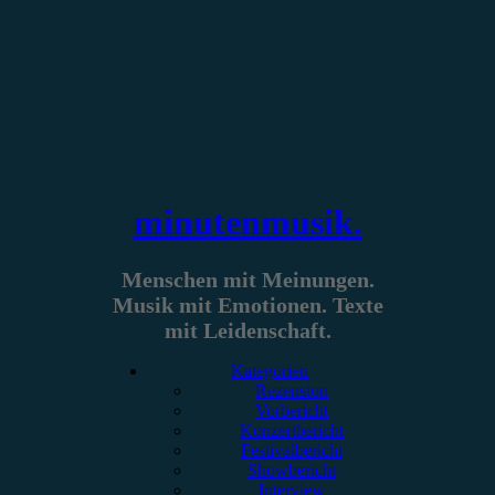
Zum
Inhalt
springen
minutenmusik.
Menschen mit Meinungen.
Musik mit Emotionen. Texte
mit Leidenschaft.
Kategorien
Rezension
Vorbericht
Konzertbericht
Festivalbericht
Showbericht
Interview