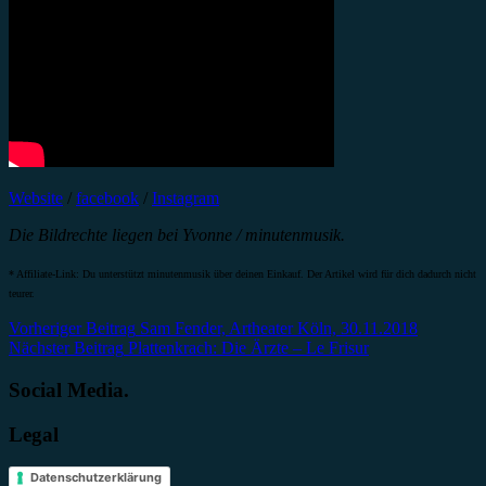
Website
/
facebook
/
Instagram
Die Bildrechte liegen bei Yvonne / minutenmusik.
* Affiliate-Link: Du unterstützt minutenmusik über deinen Einkauf. Der Artikel wird für dich dadurch nicht
teurer.
Beitragsnavigation
Vorheriger Beitrag
Sam Fender, Artheater Köln, 30.11.2018
Nächster Beitrag
Plattenkrach: Die Ärzte – Le Frisur
Social Media.
Legal
Datenschutzerklärung