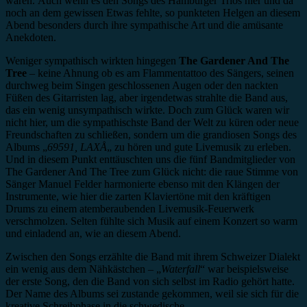
waren. Auch wenn es den Songs des Hamburger Trios hier und da
noch an dem gewissen Etwas fehlte, so punkteten Helgen an diesem
Abend besonders durch ihre sympathische Art und die amüsante
Anekdoten.
Weniger sympathisch wirkten hingegen
The Gardener And The
Tree
– keine Ahnung ob es am Flammentattoo des Sängers, seinen
durchweg beim Singen geschlossenen Augen oder den nackten
Füßen des Gitarristen lag, aber irgendetwas strahlte die Band aus,
das ein wenig unsympathisch wirkte. Doch zum Glück waren wir
nicht hier, um die sympathischste Band der Welt zu küren oder neue
Freundschaften zu schließen, sondern um die grandiosen Songs des
Albums „
69591, LAXÅ
„
zu hören und gute Livemusik zu erleben.
Und in diesem Punkt enttäuschten uns die fünf Bandmitglieder von
The Gardener And The Tree zum Glück nicht: die raue Stimme von
Sänger Manuel Felder harmonierte ebenso mit den Klängen der
Instrumente, wie hier die zarten Klaviertöne mit den kräftigen
Drums zu einem atemberaubenden Livemusik-Feuerwerk
verschmolzen. Selten fühlte sich Musik auf einem Konzert so warm
und einladend an, wie an diesem Abend.
Zwischen den Songs erzählte die Band mit ihrem Schweizer Dialekt
ein wenig aus dem Nähkästchen – „
Waterfall
“ war beispielsweise
der erste Song, den die Band von sich selbst im Radio gehört hatte.
Der Name des Albums sei zustande gekommen, weil sie sich für die
kreative Schreibphase in die schwedische