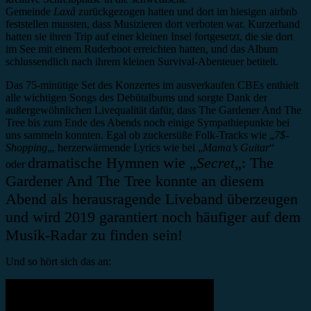
Gemeinde
Laxå
zurückgezogen hatten und dort im hiesigen airbnb
feststellen mussten, dass Musizieren dort verboten war. Kurzerhand
hatten sie ihren Trip auf einer kleinen Insel fortgesetzt, die sie dort
im See mit einem Ruderboot erreichten hatten, und das Album
schlussendlich nach ihrem kleinen Survival-Abenteuer betitelt.
Das 75-minütige Set des Konzertes im ausverkaufen CBEs enthielt
alle wichtigen Songs des Debütalbums und sorgte Dank der
außergewöhnlichen Livequalität dafür, dass The Gardener And The
Tree bis zum Ende des Abends noch einige Sympathiepunkte bei
uns sammeln konnten. Egal ob zuckersüße Folk-Tracks wie „
7$-
Shopping
„, herzerwärmende Lyrics wie bei „
Mama’s Guitar
“
dramatische Hymnen wie „
Secret
„: The
oder
Gardener And The Tree konnte an diesem
Abend als herausragende Liveband überzeugen
und wird 2019 garantiert noch häufiger auf dem
Musik-Radar zu finden sein!
Und so hört sich das an: