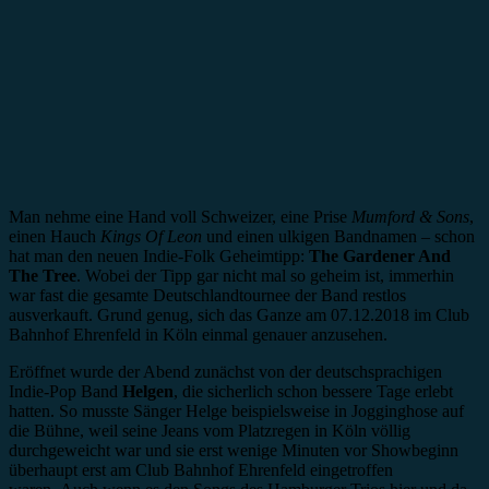
Man nehme eine Hand voll Schweizer, eine Prise
Mumford & Sons
,
einen Hauch
Kings Of Leon
und einen ulkigen Bandnamen – schon
hat man den neuen Indie-Folk Geheimtipp:
The Gardener And
The Tree
. Wobei der Tipp gar nicht mal so geheim ist, immerhin
war fast die gesamte Deutschlandtournee der Band restlos
ausverkauft. Grund genug, sich das Ganze am 07.12.2018 im Club
Bahnhof Ehrenfeld in Köln einmal genauer anzusehen.
Eröffnet wurde der Abend zunächst von der deutschsprachigen
Indie-Pop Band
Helgen
, die sicherlich schon bessere Tage erlebt
hatten. So musste Sänger Helge beispielsweise in Jogginghose auf
die Bühne, weil seine Jeans vom Platzregen in Köln völlig
durchgeweicht war und sie erst wenige Minuten vor Showbeginn
überhaupt erst am Club Bahnhof Ehrenfeld eingetroffen