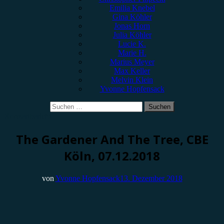
Emilia Knebel
Gina Köhler
Jonas Horn
Julia Köhler
Lucie K.
Marie H.
Marius Meyer
Max Keller
Melvin Klein
Yvonne Hopfensack
Suchen
nach:
Konzertbericht
The Gardener And The Tree, CBE
Köln, 07.12.2018
von
Yvonne Hopfensack
13. Dezember 2018