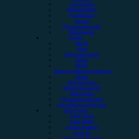
Gewinnspiel
Jahresrückblick
Kommentar
Special
Erinnerungswürdig
Bildergalerie
Genres
#Rock
#Pop
#Alternative/Indie
#Metal
#Post-
Hardcore/Hardcore/Metalcore
#Punk
#Rap/Hip-Hop
#Singer/Songwriter
#Electronica
#Soundtrack/Musical
#Jazz/Blues/Gospel/Soul
Autor*innen
Unser Team
Alina Hasky
Andrea Holstein
Anna W.
Christopher Filipecki