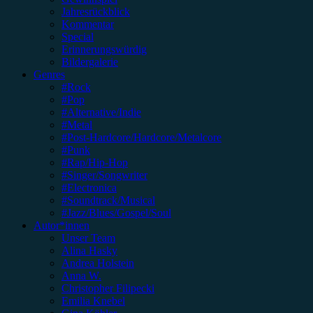
Jahresrückblick
Kommentar
Special
Erinnerungswürdig
Bildergalerie
Genres
#Rock
#Pop
#Alternative/Indie
#Metal
#Post-Hardcore/Hardcore/Metalcore
#Punk
#Rap/Hip-Hop
#Singer/Songwriter
#Electronica
#Soundtrack/Musical
#Jazz/Blues/Gospel/Soul
Autor*innen
Unser Team
Alina Hasky
Andrea Holstein
Anna W.
Christopher Filipecki
Emilia Knebel