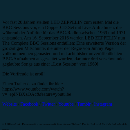
Vor fast 20 Jahren stellten LED ZEPPELIN zum ersten Mal die
BBC-Sessions vor, ein Doppel-CD-Set mit Live-Aufnahmen, die
während der Auftritte für das BBC-Radio zwischen 1969 und 1971
entstanden. Am 16. September 2016 werden LED ZEPPELIN nun
The Complete BBC Sessions enthüllen: Eine erweiterte Version der
großartigen Mitschnitte, die unter der Regie von Jimmy Page
vollkommen neu gemastert und mit acht bisher unveröffentlichten
BBC-Aufnahmen ausgestattet wurden, darunter drei verschwunden
geglaubte Songs aus einer „Lost Session“ von 1969!
Die Vorfreude ist groß!
Einen Trailer dazu findet ihr hier:
https://www.youtube.com/watch?
v=_epINBXzQAc&feature=youtu.be
Website
/
Facebook
/
Twitter
/
Youtube
/
Tumblr
/
Instagram
* Affiliate-Link: Du unterstützt minutenmusik über deinen Einkauf. Der Artikel wird für dich dadurch nicht
teurer.