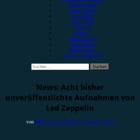
Emilia Knebel
Gina Köhler
Jonas Horn
Julia Köhler
Lucie K.
Marie H.
Marius Meyer
Max Keller
Melvin Klein
Yvonne Hopfensack
Suchen
nach:
News
News: Acht bisher
unveröffentlichte Aufnahmen von
Led Zeppelin
von
PR
24. August 2016
15. September 2016