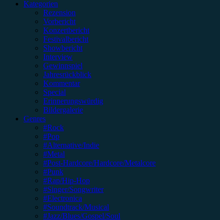
Kategorien
Rezension
Vorbericht
Konzertbericht
Festivalbericht
Showbericht
Interview
Gewinnspiel
Jahresrückblick
Kommentar
Special
Erinnerungswürdig
Bildergalerie
Genres
#Rock
#Pop
#Alternative/Indie
#Metal
#Post-Hardcore/Hardcore/Metalcore
#Punk
#Rap/Hip-Hop
#Singer/Songwriter
#Electronica
#Soundtrack/Musical
#Jazz/Blues/Gospel/Soul