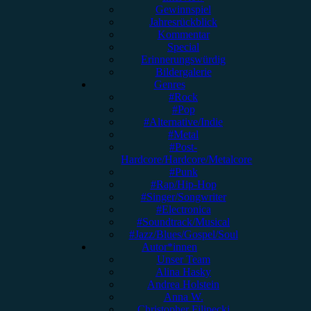
Gewinnspiel
Jahresrückblick
Kommentar
Special
Erinnerungswürdig
Bildergalerie
Genres
#Rock
#Pop
#Alternative/Indie
#Metal
#Post-
Hardcore/Hardcore/Metalcore
#Punk
#Rap/Hip-Hop
#Singer/Songwriter
#Electronica
#Soundtrack/Musical
#Jazz/Blues/Gospel/Soul
Autor*innen
Unser Team
Alina Hasky
Andrea Holstein
Anna W.
Christopher Filipecki