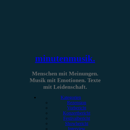
Zum
Inhalt
springen
minutenmusik.
Menschen mit Meinungen.
Musik mit Emotionen. Texte
mit Leidenschaft.
Kategorien
Rezension
Vorbericht
Konzertbericht
Festivalbericht
Showbericht
Interview