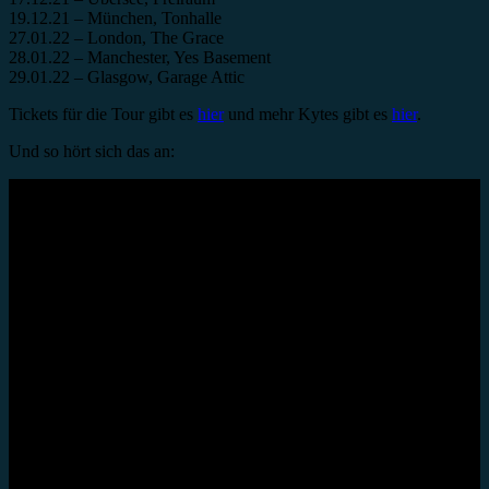
19.12.21 – München, Tonhalle
27.01.22 – London, The Grace
28.01.22 – Manchester, Yes Basement
29.01.22 – Glasgow, Garage Attic
Tickets für die Tour gibt es
hier
und mehr Kytes gibt es
hier
.
Und so hört sich das an: