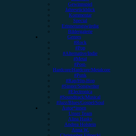
Gewinnspiel
Jahresrückblick
Kommentar
Special
Erinnerungswürdig
Bildergalerie
Genres
#Rock
#Pop
#Alternative/Indie
#Metal
#Post-
Hardcore/Hardcore/Metalcore
#Punk
#Rap/Hip-Hop
#Singer/Songwriter
#Electronica
#Soundtrack/Musical
#Jazz/Blues/Gospel/Soul
Autor*innen
Unser Team
Alina Hasky
Andrea Holstein
Anna W.
Christopher Filipecki