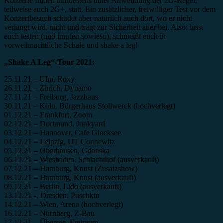
Konzerte finden mindestens unter Anwendung der 2G-Regel,
teilweise auch 2G+, statt. Ein zusätzlicher, freiwilliger Test vor dem
Konzertbesuch schadet aber natürlich auch dort, wo er nicht
verlangt wird, nicht und trägt zur Sicherheit aller bei. Also: lasst
euch testen (und impfen sowieso), schmeißt euch in
vorweihnachtliche Schale und shake a leg!
„Shake A Leg“-Tour 2021:
25.11.21 – Ulm, Roxy
26.11.21 – Zürich, Dynamo
27.11.21 – Freiburg, Jazzhaus
30.11.21 – Köln, Bürgerhaus Stollwerck (hochverlegt)
01.12.21 – Frankfurt, Zoom
02.12.21 – Dortmund, Junkyard
03.12.21 – Hannover, Cafe Glocksee
04.12.21 – Leipzig, UT Connewitz
05.12.21 – Oberhausen, Gdanska
06.12.21 – Wiesbaden, Schlachthof (ausverkauft)
07.12.21 – Hamburg, Knust (Zusatzshow)
08.12.21 – Hamburg, Knust (ausverkauft)
09.12.21 – Berlin, Lido (ausverkauft)
13.12.21 -. Dresden, Puschkin
14.12.21 – Wien, Arena (hochverlegt)
16.12.21 – Nürnberg, Z-Bau
17.12.21 – Übersee, Freiraum