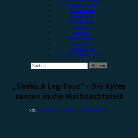
Emilia Knebel
Gina Köhler
Jonas Horn
Julia Köhler
Lucie K.
Marie H.
Marius Meyer
Max Keller
Melvin Klein
Yvonne Hopfensack
Suchen
nach:
News
„Shake A Leg-Tour“ – Die Kytes
tanzen in die Weihnachtszeit
von
Andrea Holstein
22. November 2021