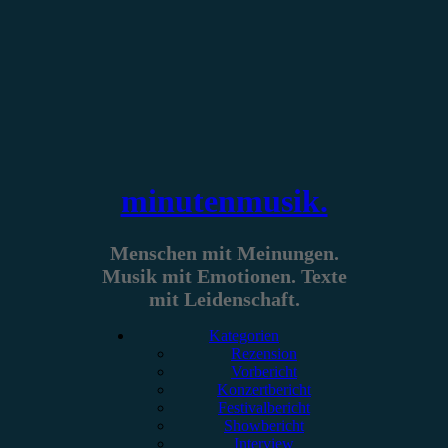
Zum
Inhalt
springen
minutenmusik.
Menschen mit Meinungen.
Musik mit Emotionen. Texte
mit Leidenschaft.
Kategorien
Rezension
Vorbericht
Konzertbericht
Festivalbericht
Showbericht
Interview