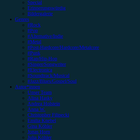
Special
Erinnerungswürdig
Bildergalerie
Genres
#Rock
#Pop
#Alternative/Indie
#Metal
#Post-Hardcore/Hardcore/Metalcore
#Punk
#Rap/Hip-Hop
#Singer/Songwriter
#Electronica
#Soundtrack/Musical
#Jazz/Blues/Gospel/Soul
Autor*innen
Unser Team
Alina Hasky
Andrea Holstein
Anna W.
Christopher Filipecki
Emilia Knebel
Gina Köhler
Jonas Horn
Julia Köhler