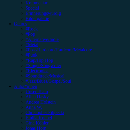
Kommentar
Special
Erinnerungswürdig
Bildergalerie
Genres
#Rock
#Pop
#Alternative/Indie
#Metal
#Post-Hardcore/Hardcore/Metalcore
#Punk
#Rap/Hip-Hop
#Singer/Songwriter
#Electronica
#Soundtrack/Musical
#Jazz/Blues/Gospel/Soul
Autor*innen
Unser Team
Alina Hasky
Andrea Holstein
Anna W.
Christopher Filipecki
Emilia Knebel
Gina Köhler
Jonas Horn