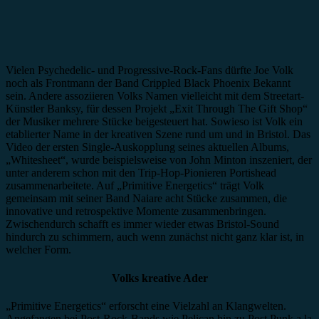
Vielen Psychedelic- und Progressive-Rock-Fans dürfte Joe Volk
noch als Frontmann der Band Crippled Black Phoenix Bekannt
sein. Andere assoziieren Volks Namen vielleicht mit dem Streetart-
Künstler Banksy, für dessen Projekt „Exit Through The Gift Shop“
der Musiker mehrere Stücke beigesteuert hat. Sowieso ist Volk ein
etablierter Name in der kreativen Szene rund um und in Bristol. Das
Video der ersten Single-Auskopplung seines aktuellen Albums,
„Whitesheet“, wurde beispielsweise von John Minton inszeniert, der
unter anderem schon mit den Trip-Hop-Pionieren Portishead
zusammenarbeitete. Auf „Primitive Energetics“ trägt Volk
gemeinsam mit seiner Band Naiare acht Stücke zusammen, die
innovative und retrospektive Momente zusammenbringen.
Zwischendurch schafft es immer wieder etwas Bristol-Sound
hindurch zu schimmern, auch wenn zunächst nicht ganz klar ist, in
welcher Form.
Volks kreative Ader
„Primitive Energetics“ erforscht eine Vielzahl an Klangwelten.
Angefangen bei Post-Rock-Bands wie Pelican hin zu Post Punk a la