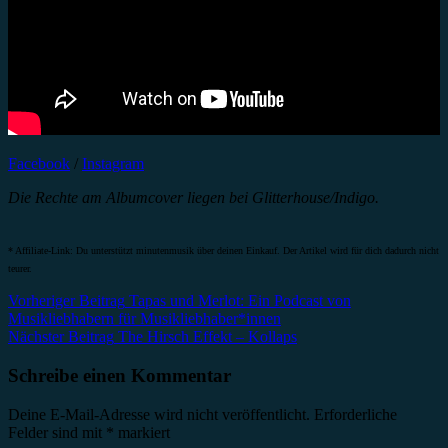
Facebook
/
Instagram
Die Rechte am Albumcover liegen bei Glitterhouse/Indigo.
* Affiliate-Link: Du unterstützt minutenmusik über deinen Einkauf. Der Artikel wird für dich dadurch nicht
teurer.
Beitragsnavigation
Vorheriger Beitrag
Tapas und Merlot: Ein Podcast von
Musikliebhabern für Musikliebhaber*innen
Nächster Beitrag
The Hirsch Effekt – Kollaps
Schreibe einen Kommentar
Deine E-Mail-Adresse wird nicht veröffentlicht.
Erforderliche
Felder sind mit
*
markiert