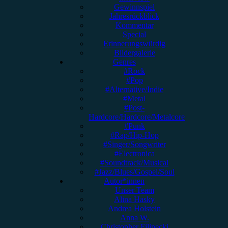
Gewinnspiel
Jahresrückblick
Kommentar
Special
Erinnerungswürdig
Bildergalerie
Genres
#Rock
#Pop
#Alternative/Indie
#Metal
#Post-
Hardcore/Hardcore/Metalcore
#Punk
#Rap/Hip-Hop
#Singer/Songwriter
#Electronica
#Soundtrack/Musical
#Jazz/Blues/Gospel/Soul
Autor*innen
Unser Team
Alina Hasky
Andrea Holstein
Anna W.
Christopher Filipecki