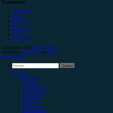
Unterseiten.
Datenschutz
Genres
Impressum
Jobs
Kategorien
Kontakt
Unser Team
Copyright © 2026
minutenmusik.
.
Powered by
WordPress
und
Arouse
.
minutenmusik.
Suchen
nach:
Kategorien
Rezension
Vorbericht
Konzertbericht
Festivalbericht
Showbericht
Interview
Gewinnspiel
Jahresrückblick