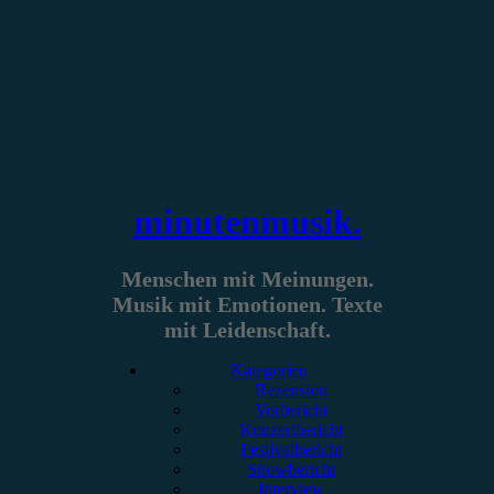
Zum
Inhalt
springen
minutenmusik.
Menschen mit Meinungen.
Musik mit Emotionen. Texte
mit Leidenschaft.
Kategorien
Rezension
Vorbericht
Konzertbericht
Festivalbericht
Showbericht
Interview