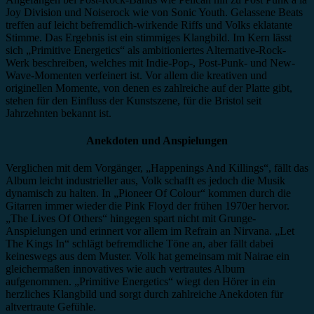
Joy Division und Noiserock wie von Sonic Youth. Gelassene Beats
treffen auf leicht befremdlich-wirkende Riffs und Volks eklatante
Stimme. Das Ergebnis ist ein stimmiges Klangbild. Im Kern lässt
sich „Primitive Energetics“ als ambitioniertes Alternative-Rock-
Werk beschreiben, welches mit Indie-Pop-, Post-Punk- und New-
Wave-Momenten verfeinert ist. Vor allem die kreativen und
originellen Momente, von denen es zahlreiche auf der Platte gibt,
stehen für den Einfluss der Kunstszene, für die Bristol seit
Jahrzehnten bekannt ist.
Anekdoten und Anspielungen
Verglichen mit dem Vorgänger, „Happenings And Killings“, fällt das
Album leicht industrieller aus, Volk schafft es jedoch die Musik
dynamisch zu halten. In „Pioneer Of Colour“ kommen durch die
Gitarren immer wieder die Pink Floyd der frühen 1970er hervor.
„The Lives Of Others“ hingegen spart nicht mit Grunge-
Anspielungen und erinnert vor allem im Refrain an Nirvana. „Let
The Kings In“ schlägt befremdliche Töne an, aber fällt dabei
keineswegs aus dem Muster. Volk hat gemeinsam mit Nairae ein
gleichermaßen innovatives wie auch vertrautes Album
aufgenommen. „Primitive Energetics“ wiegt den Hörer in ein
herzliches Klangbild und sorgt durch zahlreiche Anekdoten für
altvertraute Gefühle.