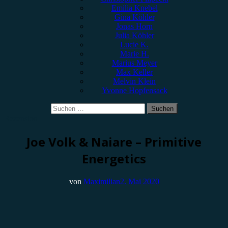
Emilia Knebel
Gina Köhler
Jonas Horn
Julia Köhler
Lucie K.
Marie H.
Marius Meyer
Max Keller
Melvin Klein
Yvonne Hopfensack
Suchen
nach:
Rezension
Joe Volk & Naiare – Primitive
Energetics
von
Maximilian
2. Mai 2020