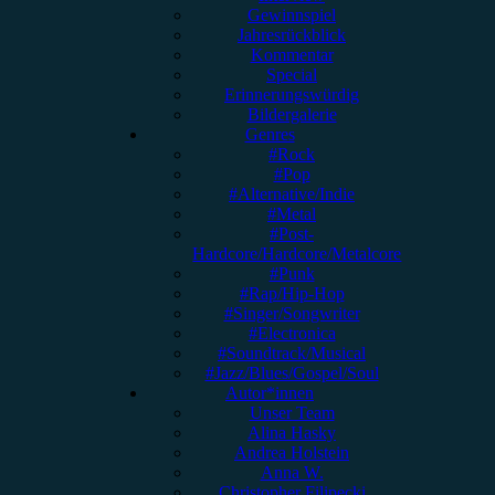
Gewinnspiel
Jahresrückblick
Kommentar
Special
Erinnerungswürdig
Bildergalerie
Genres
#Rock
#Pop
#Alternative/Indie
#Metal
#Post-
Hardcore/Hardcore/Metalcore
#Punk
#Rap/Hip-Hop
#Singer/Songwriter
#Electronica
#Soundtrack/Musical
#Jazz/Blues/Gospel/Soul
Autor*innen
Unser Team
Alina Hasky
Andrea Holstein
Anna W.
Christopher Filipecki