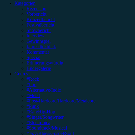
Kategorien
Rezension
Vorbericht
Konzertbericht
Festivalbericht
Showbericht
Interview
Gewinnspiel
Jahresrückblick
Kommentar
Special
Erinnerungswürdig
Bildergalerie
Genres
#Rock
#Pop
#Alternative/Indie
#Metal
#Post-Hardcore/Hardcore/Metalcore
#Punk
#Rap/Hip-Hop
#Singer/Songwriter
#Electronica
#Soundtrack/Musical
#Jazz/Blues/Gospel/Soul