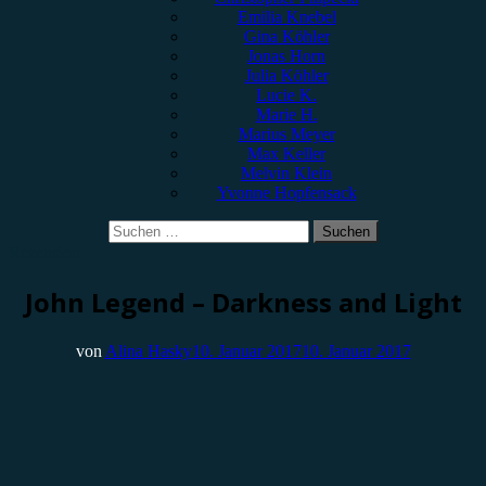
Emilia Knebel
Gina Köhler
Jonas Horn
Julia Köhler
Lucie K.
Marie H.
Marius Meyer
Max Keller
Melvin Klein
Yvonne Hopfensack
Suchen
nach:
Rezension
John Legend – Darkness and Light
von
Alina Hasky
10. Januar 2017
10. Januar 2017