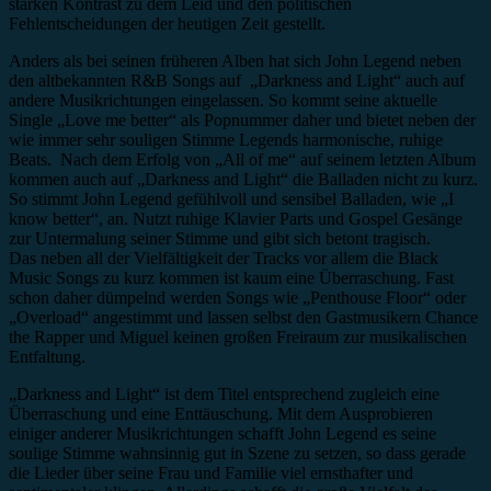
starken Kontrast zu dem Leid und den politischen
Fehlentscheidungen der heutigen Zeit gestellt.
Anders als bei seinen früheren Alben hat sich John Legend neben
den altbekannten R&B Songs auf „Darkness and Light“ auch auf
andere Musikrichtungen eingelassen. So kommt seine aktuelle
Single „Love me better“ als Popnummer daher und bietet neben der
wie immer sehr souligen Stimme Legends harmonische, ruhige
Beats. Nach dem Erfolg von „All of me“ auf seinem letzten Album
kommen auch auf „Darkness and Light“ die Balladen nicht zu kurz.
So stimmt John Legend gefühlvoll und sensibel Balladen, wie „I
know better“, an. Nutzt ruhige Klavier Parts und Gospel Gesänge
zur Untermalung seiner Stimme und gibt sich betont tragisch.
Das neben all der Vielfältigkeit der Tracks vor allem die Black
Music Songs zu kurz kommen ist kaum eine Überraschung. Fast
schon daher dümpelnd werden Songs wie „Penthouse Floor“ oder
„Overload“ angestimmt und lassen selbst den Gastmusikern Chance
the Rapper und Miguel keinen großen Freiraum zur musikalischen
Entfaltung.
„Darkness and Light“ ist dem Titel entsprechend zugleich eine
Überraschung und eine Enttäuschung. Mit dem Ausprobieren
einiger anderer Musikrichtungen schafft John Legend es seine
soulige Stimme wahnsinnig gut in Szene zu setzen, so dass gerade
die Lieder über seine Frau und Familie viel ernsthafter und