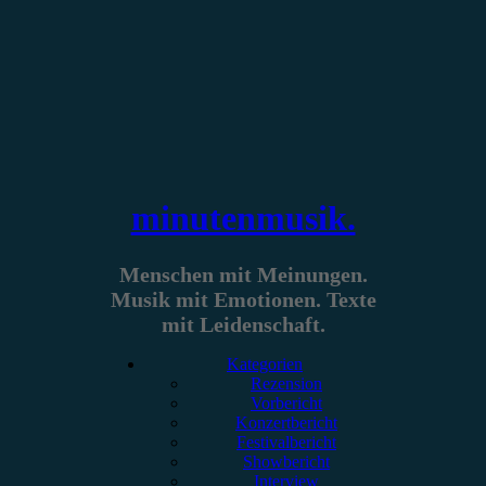
Zum
Inhalt
springen
minutenmusik.
Menschen mit Meinungen.
Musik mit Emotionen. Texte
mit Leidenschaft.
Kategorien
Rezension
Vorbericht
Konzertbericht
Festivalbericht
Showbericht
Interview