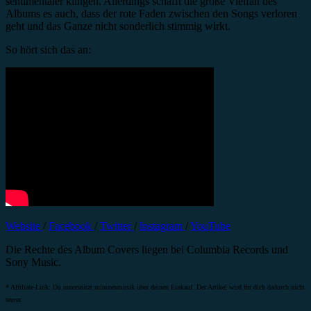
sentimentaler klingen. Allerdings schafft die große Vielfalt des
Albums es auch, dass der rote Faden zwischen den Songs verloren
geht und das Ganze nicht sonderlich stimmig wirkt.
So hört sich das an:
Website
/
Facebook
/
Twitter
/
Instagram
/
YouTube
Die Rechte des Album Covers liegen bei Columbia Records und
Sony Music.
* Affiliate-Link: Du unterstützt minutenmusik über deinen Einkauf. Der Artikel wird für dich dadurch nicht
teurer.