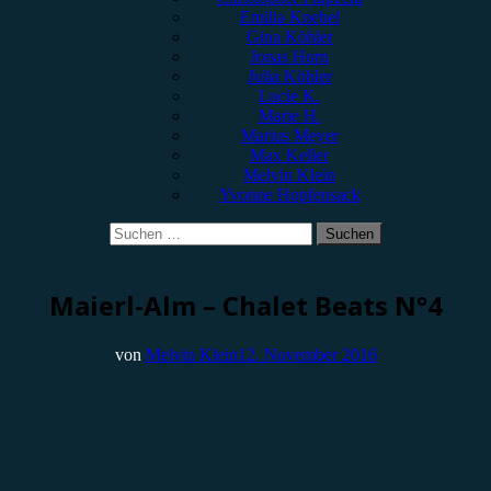
Emilia Knebel
Gina Köhler
Jonas Horn
Julia Köhler
Lucie K.
Marie H.
Marius Meyer
Max Keller
Melvin Klein
Yvonne Hopfensack
Suchen
nach:
Rezension
Maierl-Alm – Chalet Beats N°4
von
Melvin Klein
12. November 2016