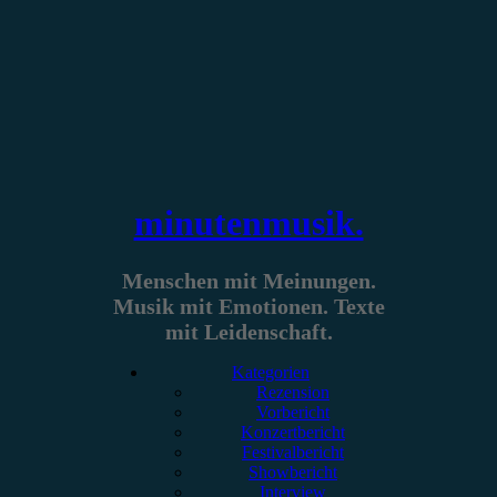
Zum
Inhalt
springen
minutenmusik.
Menschen mit Meinungen.
Musik mit Emotionen. Texte
mit Leidenschaft.
Kategorien
Rezension
Vorbericht
Konzertbericht
Festivalbericht
Showbericht
Interview