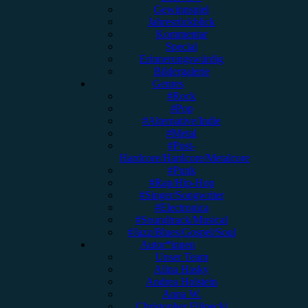
Gewinnspiel
Jahresrückblick
Kommentar
Special
Erinnerungswürdig
Bildergalerie
Genres
#Rock
#Pop
#Alternative/Indie
#Metal
#Post-
Hardcore/Hardcore/Metalcore
#Punk
#Rap/Hip-Hop
#Singer/Songwriter
#Electronica
#Soundtrack/Musical
#Jazz/Blues/Gospel/Soul
Autor*innen
Unser Team
Alina Hasky
Andrea Holstein
Anna W.
Christopher Filipecki