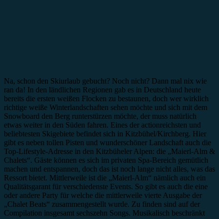
Na, schon den Skiurlaub gebucht? Noch nicht? Dann mal nix wie
ran da! In den ländlichen Regionen gab es in Deutschland heute
bereits die ersten weißen Flocken zu bestaunen, doch wer wirklich
richtige weiße Winterlandschaften sehen möchte und sich mit dem
Snowboard den Berg runterstürzen möchte, der muss natürlich
etwas weiter in den Süden fahren. Eines der actionreichsten und
beliebtesten Skigebiete befindet sich in Kitzbühel/Kirchberg. Hier
gibt es neben tollen Pisten und wunderschöner Landschaft auch die
Top-Lifestyle-Adresse in den Kitzbüheler Alpen: die „Maierl-Alm &
Chalets“. Gäste können es sich im privaten Spa-Bereich gemütlich
machen und entspannen, doch das ist noch lange nicht alles, was das
Ressort bietet. Mittlerweile ist die „Maierl-Alm“ nämlich auch ein
Qualitätsgarant für verschiedenste Events. So gibt es auch die eine
oder andere Party für welche die mittlerweile vierte Ausgabe der
„Chalet Beats“ zusammengestellt wurde. Zu finden sind auf der
Compilation insgesamt sechszehn Songs. Musikalisch beschränkt