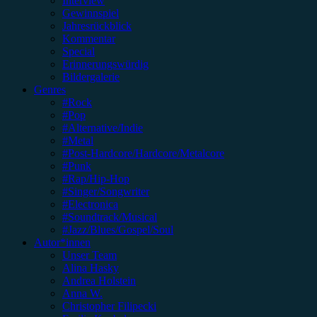
Interview
Gewinnspiel
Jahresrückblick
Kommentar
Special
Erinnerungswürdig
Bildergalerie
Genres
#Rock
#Pop
#Alternative/Indie
#Metal
#Post-Hardcore/Hardcore/Metalcore
#Punk
#Rap/Hip-Hop
#Singer/Songwriter
#Electronica
#Soundtrack/Musical
#Jazz/Blues/Gospel/Soul
Autor*innen
Unser Team
Alina Hasky
Andrea Holstein
Anna W.
Christopher Filipecki