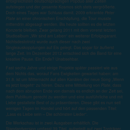
erfolgreichsten deutschsprachigen Popduo aller Zeiten
aufstiegen und der gesamte Kosmos sich stets vergrößerte.
Doch eines Tages war Schluss damit. 2009 erkrankte
Peter
Plate
an einer chronischen Erschöpfung, die Tour musste
mittendrin abgesagt werden. Bis heute sollten es die letzten
Konzerte bleiben. Zwar gelang 2011 mit dem vorerst letzten
Studioalbum „Wir sind am Leben“ ein weiterer Erfolgsgarant.
Nichtsdestotrotz wurde auch dieser nach zwei
Singleauskopplungen auf Eis gelegt. Das sogar für äußerst
lange Zeit. Im Dezember 2012 entschied sich die Band für eine
kreative Pause. Ein Ende? Unabsehbar.
Fast sechs Jahre und einige Projekte später passiert wie aus
dem Nichts das, worauf Fans Ewigkeiten gewartet haben: am
31.8. ist um Mitternacht auf allen Kanälen der neue Song „Wenn
es jetzt losgeht“ zu hören. Dazu eine Mitteilung von
Plate
, dass
nach dem abrupten Ende von damals es endlich an der Zeit sei,
dem Publikum gerecht zu werden und eine ausführliche und mit
Liebe gestaltete Best of zu präsentieren. Diese gibt es nun seit
wenigen Tagen im Handel und hört auf den passenden Titel:
„Lass es Liebe sein – Die schönsten Lieder“.
Die Werkschau ist in zwei Ausgaben erhältlich. Die
Standardversion umfasst 39 Titel, aufgeteilt auf zwei Tonträger.