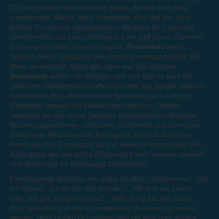
CD1 konzentriert sich dabei auf Songs, die seit dem 2004
erschienenen Album „Herz“ entstanden sind und den ganz
großen Durchbruch repräsentieren; Silberling Nr. 2 sammelt
sämtliche Hits und Live-Lieblinge aus der Zeit davor. Favoriten
zu nennen ist dabei quasi unmöglich.
Rosenstolz
waren
Deutsch, bevor Deutsch in den Charts überhaupt möglich war.
Wenn es deutsche Musik gab, dann war das Schlager.
Rosenstolz
wollten nie Schlager sein und sind es auch nie
geworden. Stattdessen schafften sie stets den Spagat zwischen
lupenreinem Pop, elektronischen Spielereien und rockigen
Elementen, gepaart mit klassischem Chanson. Textlich
bewegten sie sich immer zwischen lebenstypischer Dramatik,
Beziehungsproblemen, politischen Statements und humoriger
Metaphorik. Besonders die Anfangszeit hob sich durch ihre
Kreativität vom Einheitsbrei ab und wollte nie kommerziell sein.
Auch später war der große Erfolg kein Kalkül, sondern vielmehr
eine Belohnung für jahrelanges Durchhalten.
Einschlagende Klassiker wie „Liebe ist alles“, „Willkommen“ „Gib
mir Sonne“, „Ich bin ich (Wir sind wir)“, „Wir sind am Leben“
oder „Ich geh in Flammen auf“ – jeder Song hat hier seinen
Platz gefunden und darf in remasterten Versionen genossen
werden. Beim bloßen Durchhören wird der eine oder andere