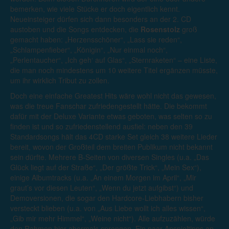
bemerken, wie viele Stücke er doch eigentlich kennt.
Neueinsteiger dürfen sich dann besonders an der 2. CD
austoben und die Songs entdecken, die
Rosenstolz
groß
gemacht haben: „Herzensschöner“, „Lass sie reden“,
„Schlampenfieber“, „Königin“, „Nur einmal noch“,
„Perlentaucher“, „Ich geh‘ auf Glas“, „Sternraketen“ – eine Liste,
die man noch mindestens um 10 weitere Titel ergänzen müsste,
um ihr wirklich Tribut zu zollen.
Doch eine einfache Greatest Hits wäre wohl nicht das gewesen,
was die treue Fanschar zufriedengestellt hätte. Die bekommt
dafür mit der Deluxe Variante etwas geboten, was selten so zu
finden ist und so zufriedenstellend ausfiel: neben den 39
Standardsongs hält das 4CD starke Set gleich 38 weitere Lieder
bereit, wovon der Großteil dem breiten Publikum nicht bekannt
sein dürfte. Mehrere B-Seiten von diversen Singles (u.a. „Das
Glück liegt auf der Straße“, „Der größte Trick“, „Mein Sex“),
einige Albumtracks (u.a. „An einem Morgen im April“, „Mir
graut’s vor diesen Leuten“, „Wenn du jetzt aufgibst“) und
Demoversionen, die sogar den Hardcore-Liebhabern bisher
versteckt blieben (u.a. von „Aus Liebe wollt ich alles wissen“,
„Gib mir mehr Himmel“, „Weine nicht“). Alle aufzuzählen, würde
den Rahmen hier abermals sprengen. Ein paar Anspieltipps an