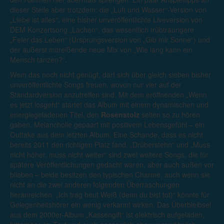
dieser Stelle aber trotzdem: die „Luft und Wasser“-Version von
„Liebe ist alles“, eine bisher unveröffentlichte Liveversion von
DEM Konzertsong „Lachen“, das wesentlich trübtraurigere
„Feier das Leben“ (Ursprungsversion von „Gib mir Sonne“) und
der äußerst mitreißende neue Mix von „Wie lang kann ein
Mensch tanzen?“.
Wem das noch nicht genügt, darf sich über gleich sieben bisher
unveröffentlichte Songs freuen, wovon nur vier auf der
Standardversion anzutreffen sind. Mit dem eröffnenden „Wenn
es jetzt losgeht“ startet das Album mit einem dynamischen und
energiegeladenen Titel, den
Rosenstolz
selten so zu hören
gaben. Melancholie gepaart mit positivem Lebensgefühl – ein
Outtake aus dem letzten Album. Eine Schande, dass es nicht
bereits 2011 den richtigen Platz fand. „Drüberstehn“ und „Muss
nicht höher, muss nicht weiter“ sind zwei weitere Songs, die für
spätere Veröffentlichungen gedacht waren, aber auch außen vor
blieben – beide besitzen den typischen Charme, auch wenn sie
nicht an die zwei anderen folgenden Überraschungen
heranreichen. „Ich trag heut Weiß (denn du bist tot)“ könnte für
Gelegenheitshörer ein wenig verkannt wirken. Das Überbleibsel
aus dem 2000er-Album „Kassengift“ ist elektrisch aufgeladen,