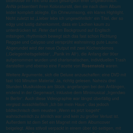
bitterböse im Text und auch gesanglich eher ungewöhnlich.
AnNa
präsentiert ihren Koloraturstil, den sie nach dem Album
leider komplett ablegte. Ein Ohrwurmsong, ein klares Highlight.
Nicht zuletzt ist „Lieber lebe ich ungewöhnlich“ ein Titel, der so
edgy und lustig daherkommt, dass ein Lachen kaum zu
unterdrücken ist.
Peter
darf im Background auf Englisch
mitsingen, rhythmisch bewegt sich das fast schon Richtung
Reggae und Calypso und versprüht wahnsinnig gute Laune.
Abgerundet wird der neue Output mit zwei Küchendemos
(„Gelegenheitsgeliebte“, „Panik im All“), die Anfang der 90er
aufgenommen wurden und charismatischen, individuellen Trash
darstellen und ebenso eine Facette von
Rosenstolz
waren.
Weitere Argumente, sich die Deluxe anzuschaffen: eine DVD mit
fast 160 Minuten Material. Ja, richtig gelesen. Nahezu drei
Stunden Musikvideos am Stück, angefangen bei den Anfängen,
endend in der Gegenwart, inklusive dem Minimusical „Irgendwo
in Berlin“. Auch diese Videographie war längst überfällig und
vergisst ausschließlich „Ich bin mein Haus“, das jedoch
bildtechnisch dem neusten „Wenn es jetzt losgeht“
wahrscheinlich zu ähnlich war und kein zu großer Verlust ist.
Außerdem ist dem Set ein Magnet mit dem Albumcover
beigelegt. Alles stilvoll verpackt in einem über 60-seitigen, mit