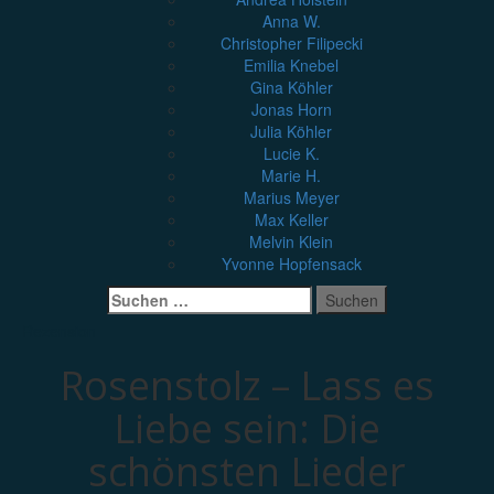
Anna W.
Christopher Filipecki
Emilia Knebel
Gina Köhler
Jonas Horn
Julia Köhler
Lucie K.
Marie H.
Marius Meyer
Max Keller
Melvin Klein
Yvonne Hopfensack
Suchen
nach:
Rezension
Rosenstolz – Lass es
Liebe sein: Die
schönsten Lieder