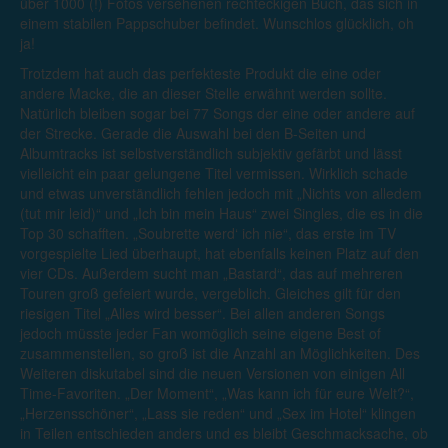
über 1000 (!) Fotos versehenen rechteckigen Buch, das sich in
einem stabilen Pappschuber befindet. Wunschlos glücklich, oh
ja!
Trotzdem hat auch das perfekteste Produkt die eine oder
andere Macke, die an dieser Stelle erwähnt werden sollte.
Natürlich bleiben sogar bei 77 Songs der eine oder andere auf
der Strecke. Gerade die Auswahl bei den B-Seiten und
Albumtracks ist selbstverständlich subjektiv gefärbt und lässt
vielleicht ein paar gelungene Titel vermissen. Wirklich schade
und etwas unverständlich fehlen jedoch mit „Nichts von alledem
(tut mir leid)“ und „Ich bin mein Haus“ zwei Singles, die es in die
Top 30 schafften. „Soubrette werd‘ ich nie“, das erste im TV
vorgespielte Lied überhaupt, hat ebenfalls keinen Platz auf den
vier CDs. Außerdem sucht man „Bastard“, das auf mehreren
Touren groß gefeiert wurde, vergeblich. Gleiches gilt für den
riesigen Titel „Alles wird besser“. Bei allen anderen Songs
jedoch müsste jeder Fan womöglich seine eigene Best of
zusammenstellen, so groß ist die Anzahl an Möglichkeiten. Des
Weiteren diskutabel sind die neuen Versionen von einigen All
Time-Favoriten. „Der Moment“, „Was kann ich für eure Welt?“,
„Herzensschöner“, „Lass sie reden“ und „Sex im Hotel“ klingen
in Teilen entschieden anders und es bleibt Geschmacksache, ob