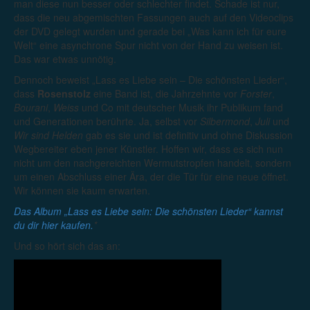
man diese nun besser oder schlechter findet. Schade ist nur,
dass die neu abgemischten Fassungen auch auf den Videoclips
der DVD gelegt wurden und gerade bei „Was kann ich für eure
Welt“ eine asynchrone Spur nicht von der Hand zu weisen ist.
Das war etwas unnötig.
Dennoch beweist „Lass es Liebe sein – Die schönsten Lieder“,
dass
Rosenstolz
eine Band ist, die Jahrzehnte vor
Forster
,
Bourani
,
Weiss
und Co mit deutscher Musik ihr Publikum fand
und Generationen berührte. Ja, selbst vor
Silbermond
,
Juli
und
Wir sind Helden
gab es sie und ist definitiv und ohne Diskussion
Wegbereiter eben jener Künstler. Hoffen wir, dass es sich nun
nicht um den nachgereichten Wermutstropfen handelt, sondern
um einen Abschluss einer Ära, der die Tür für eine neue öffnet.
Wir können sie kaum erwarten.
Das Album „Lass es Liebe sein: Die schönsten Lieder“ kannst
du dir hier kaufen.
*
Und so hört sich das an: