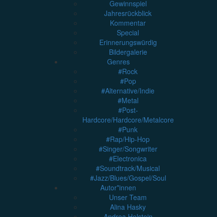
Gewinnspiel
Jahresrückblick
Kommentar
Special
Erinnerungswürdig
Bildergalerie
Genres
#Rock
#Pop
#Alternative/Indie
#Metal
#Post-
Hardcore/Hardcore/Metalcore
#Punk
#Rap/Hip-Hop
#Singer/Songwriter
#Electronica
#Soundtrack/Musical
#Jazz/Blues/Gospel/Soul
Autor*innen
Unser Team
Alina Hasky
Andrea Holstein