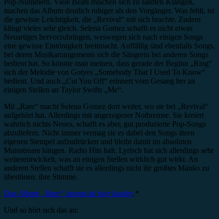
Pop-Nummern. Viele Beats mischen sich zu sanften Klängen,
machen das Album deutlich ruhiger als den Vorgänger. Was fehlt, ist
die gewisse Leichtigkeit, die „Revival“ mit sich brachte. Zudem
klingt vieles sehr gleich. Selena Gomez schafft es nicht etwas
Neuartiges hervorzubringen, weswegen sich nach einigen Songs
eine gewisse Eintönigkeit breitmacht. Auffällig sind ebenfalls Songs,
bei deren Musikarrangements sich die Sängerin bei anderen Songs
bedient hat. So könnte man meinen, dass gerade der Beginn „Ring“
sich der Melodie von Gotyes „Somebody That I Used To Know“
bedient. Und auch „Cut You Off“ erinnert vom Gesang her an
einigen Stellen an Taylor Swifts „Me“.
Mit „Rare“ macht Selena Gomez dort weiter, wo sie bei „Revival“
aufgehört hat. Allerdings mit angezogener Notbremse. Sie kreiert
wahrlich nichts Neues, schafft es aber, gut produzierte Pop-Songs
abzuliefern. Nicht immer vermag sie es dabei den Songs ihren
eigenen Stempel aufzudrücken und bleibt damit im absoluten
Mainstream hängen. Radio Hits halt. Lyrisch hat sich allerdings sehr
weiterentwickelt, was an einigen Stellen wirklich gut wirkt. An
anderen Stellen schafft sie es allerdings nicht ihr größtes Manko zu
übertönen: ihre Stimme.
Das Album „Rare“ kannst du hier kaufen
.*
Und so hört sich das an: