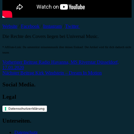
Website
/
Facebook
/
Instagram
/
Twitter
Die Rechte des Covers liegen bei Universal Music.
* Affiliate-Link: Du unterstützt minutenmusik über deinen Einkauf. Der Artikel wird für dich dadurch nicht
teurer.
Beitragsnavigation
Vorheriger Beitrag
Radio Havanna, MS Riverstar Düsseldorf,
17.01.2020
Nächster Beitrag
Kirk Windstein – Dream In Motion
Social Media.
Legal
Datenschutzerklärung
Unterseiten.
Datenschutz