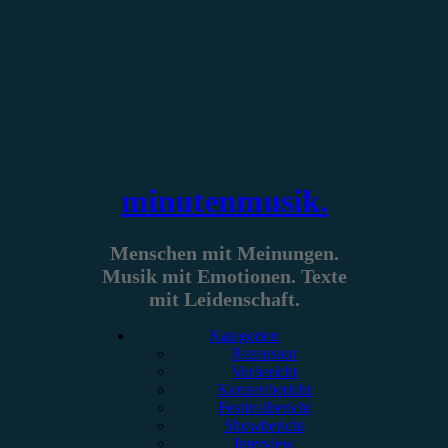
Zum
Inhalt
springen
minutenmusik.
Menschen mit Meinungen.
Musik mit Emotionen. Texte
mit Leidenschaft.
Kategorien
Rezension
Vorbericht
Konzertbericht
Festivalbericht
Showbericht
Interview