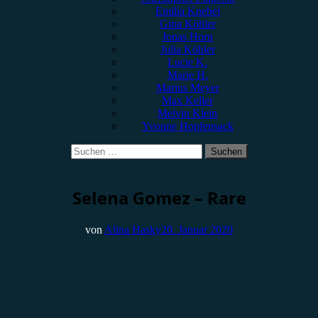
Emilia Knebel
Gina Köhler
Jonas Horn
Julia Köhler
Lucie K.
Marie H.
Marius Meyer
Max Keller
Melvin Klein
Yvonne Hopfensack
Suchen
nach:
Rezension
Selena Gomez – Rare
von
Alina Hasky
20. Januar 2020