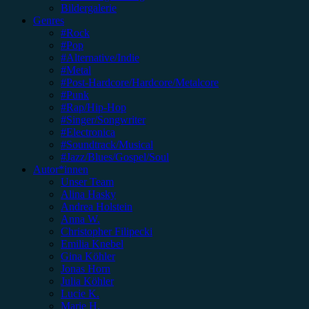
Bildergalerie
Genres
#Rock
#Pop
#Alternative/Indie
#Metal
#Post-Hardcore/Hardcore/Metalcore
#Punk
#Rap/Hip-Hop
#Singer/Songwriter
#Electronica
#Soundtrack/Musical
#Jazz/Blues/Gospel/Soul
Autor*innen
Unser Team
Alina Hasky
Andrea Holstein
Anna W.
Christopher Filipecki
Emilia Knebel
Gina Köhler
Jonas Horn
Julia Köhler
Lucie K.
Marie H.