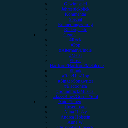
Gewinnspiel
Jahresrückblick
Kommentar
Special
Erinnerungswürdig
Bildergalerie
Genres
#Rock
#Pop
#Alternative/Indie
#Metal
#Post-
Hardcore/Hardcore/Metalcore
#Punk
#Rap/Hip-Hop
#Singer/Songwriter
#Electronica
#Soundtrack/Musical
#Jazz/Blues/Gospel/Soul
Autor*innen
Unser Team
Alina Hasky
Andrea Holstein
Anna W.
Christopher Filipecki