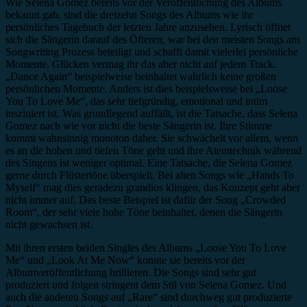
Wie Selena Gomez bereits vor der Veröffentlichung des Albums
bekannt gab, sind die dreizehn Songs des Albums wie ihr
persönliches Tagebuch der letzten Jahre anzusehen. Lyrisch öffnet
sich die Sängerin darauf des Öfteren, war bei den meisten Songs am
Songwriting Prozess beteiligt und schafft damit vielerlei persönliche
Momente. Glücken vermag ihr das aber nicht auf jedem Track.
„Dance Again“ beispielweise beinhaltet wahrlich keine großen
persönlichen Momente. Anders ist dies beispielsweise bei „Loose
You To Love Me“, das sehr tiefgründig, emotional und intim
insziniert ist. Was grundlegend auffällt, ist die Tatsache, dass Selena
Gomez nach wie vor nicht die beste Sängerin ist. Ihre Stimme
kommt wahnsinnig monoton daher. Sie schwächelt vor allem, wenn
es an die hohen und tiefen Töne geht und ihre Atemtechnik während
des Singens ist weniger optimal. Eine Tatsache, die Selena Gomez
gerne durch Flüstertöne überspielt. Bei alten Songs wie „Hands To
Myself“ mag dies geradezu grandios klingen, das Konzept geht aber
nicht immer auf. Das beste Beispiel ist dafür der Song „Crowded
Room“, der sehr viele hohe Töne beinhaltet, denen die Sängerin
nicht gewachsen ist.
Mit ihren ersten beiden Singles des Albums „Loose You To Love
Me“ und „Look At Me Now“ konnte sie bereits vor der
Albumveröffentlichung brillieren. Die Songs sind sehr gut
produziert und folgen stringent dem Stil von Selena Gomez. Und
auch die anderen Songs auf „Rare“ sind durchweg gut produzierte