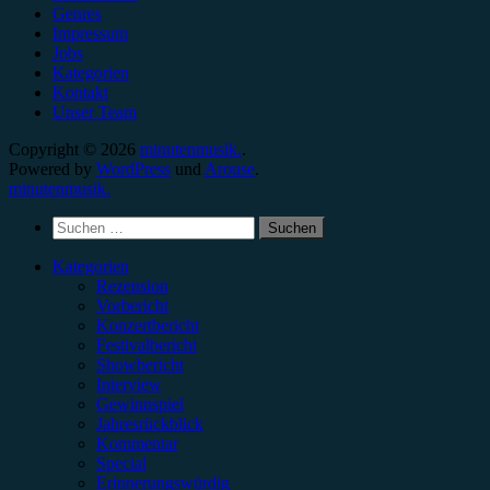
Genres
Impressum
Jobs
Kategorien
Kontakt
Unser Team
Copyright © 2026
minutenmusik.
.
Powered by
WordPress
und
Arouse
.
minutenmusik.
Suchen
nach:
Kategorien
Rezension
Vorbericht
Konzertbericht
Festivalbericht
Showbericht
Interview
Gewinnspiel
Jahresrückblick
Kommentar
Special
Erinnerungswürdig