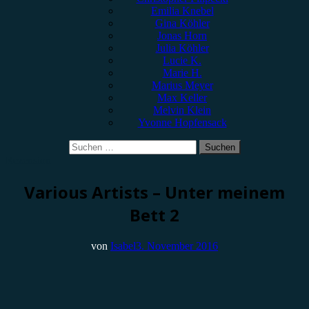
Emilia Knebel
Gina Köhler
Jonas Horn
Julia Köhler
Lucie K.
Marie H.
Marius Meyer
Max Keller
Melvin Klein
Yvonne Hopfensack
Suchen
nach:
Rezension
Various Artists – Unter meinem
Bett 2
von
Isabel
3. November 2016