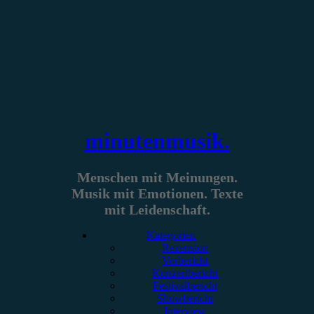
Zum
Inhalt
springen
minutenmusik.
Menschen mit Meinungen.
Musik mit Emotionen. Texte
mit Leidenschaft.
Kategorien
Rezension
Vorbericht
Konzertbericht
Festivalbericht
Showbericht
Interview