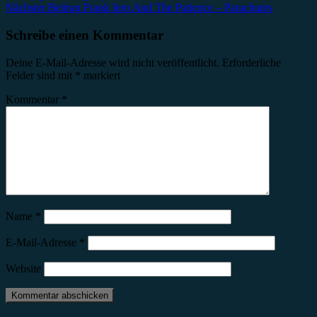
Nächster Beitrag
Frank Iero And The Patience – Parachutes
Schreibe einen Kommentar
Deine E-Mail-Adresse wird nicht veröffentlicht.
Erforderliche
Felder sind mit
*
markiert
Kommentar
*
Name
*
E-Mail-Adresse
*
Website