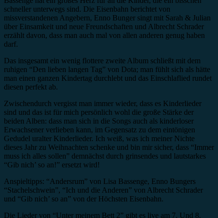
Bassenge hat ein großes Herz für all die Kinder, die ein bisschen
schneller unterwegs sind. Die Eisenbahn berichtet von
missverstandenen Angebern, Enno Bunger singt mit Sarah & Julian
über Einsamkeit und neue Freundschaften und Albrecht Schrader
erzählt davon, dass man auch mal von allen anderen genug haben
darf.
Das insgesamt ein wenig flottere zweite Album schließt mit dem
ruhigen “Den lieben langen Tag” von Dota; man fühlt sich als hätte
man einen ganzen Kindertag durchlebt und das Einschlaflied rundet
diesen perfekt ab.
Zwischendurch vergisst man immer wieder, dass es Kinderlieder
sind und das ist für mich persönlich wohl die große Stärke der
beiden Alben: dass man sich in die Songs auch als kinderloser
Erwachsener verlieben kann, im Gegensatz zu dem eintönigen
Gedudel uralter Kinderlieder. Ich weiß, was ich meiner Nichte
dieses Jahr zu Weihnachten schenke und bin mir sicher, dass “Immer
muss ich alles sollen” demnächst durch grinsendes und lautstarkes
“Gib nich’ so an!” ersetzt wird!
Anspieltipps: “Andersrum” von Lisa Bassenge, Enno Bungers
“Stachelschwein”, “Ich und die Anderen” von Albrecht Schrader
und “Gib nich’ so an” von der Höchsten Eisenbahn.
Die Lieder von “Unter meinem Bett 2” gibt es live am 7. Und 8.