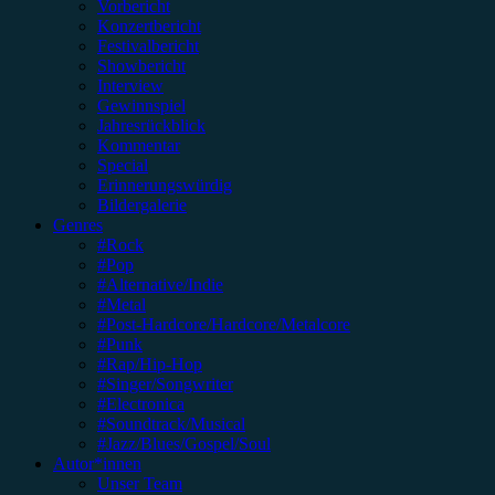
Vorbericht
Konzertbericht
Festivalbericht
Showbericht
Interview
Gewinnspiel
Jahresrückblick
Kommentar
Special
Erinnerungswürdig
Bildergalerie
Genres
#Rock
#Pop
#Alternative/Indie
#Metal
#Post-Hardcore/Hardcore/Metalcore
#Punk
#Rap/Hip-Hop
#Singer/Songwriter
#Electronica
#Soundtrack/Musical
#Jazz/Blues/Gospel/Soul
Autor*innen
Unser Team