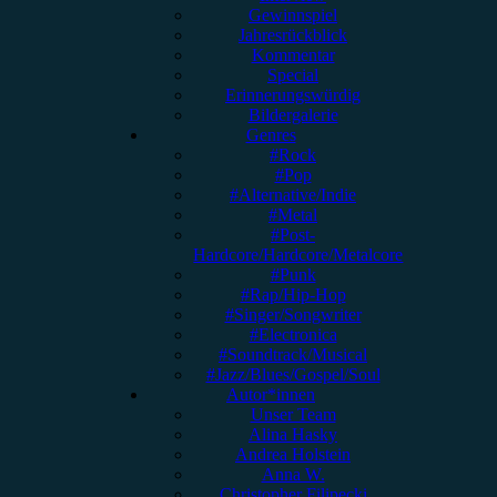
Gewinnspiel
Jahresrückblick
Kommentar
Special
Erinnerungswürdig
Bildergalerie
Genres
#Rock
#Pop
#Alternative/Indie
#Metal
#Post-
Hardcore/Hardcore/Metalcore
#Punk
#Rap/Hip-Hop
#Singer/Songwriter
#Electronica
#Soundtrack/Musical
#Jazz/Blues/Gospel/Soul
Autor*innen
Unser Team
Alina Hasky
Andrea Holstein
Anna W.
Christopher Filipecki