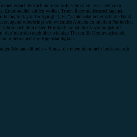
denen es sich herrlich auf dem Sofa schmollen lässt. Denn dem
n Emotionalität suhlen wollen. Trotz all der niedergeschlagenen
rts me, fuck you for trying!“ („FU“). Intensität beherrscht die Band
überzeugend rüberbringt wie wütendes Abrechnen mit dem Patriarchat
h schon nach dem ersten Hördurchlauf ist ihre Anziehungskraft
fen, darf man sich auch über wichtige Thesen für Heranwachsende
 und untermauert ihre Eigenständigkeit.
gen Monaten ähnelte – Songs, die einen nicht mehr los lassen mit