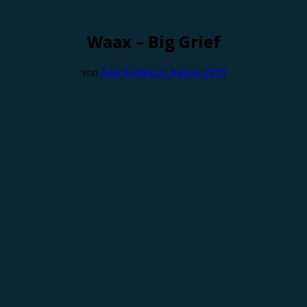
Waax – Big Grief
von
Julia Köhler
22. August 2019