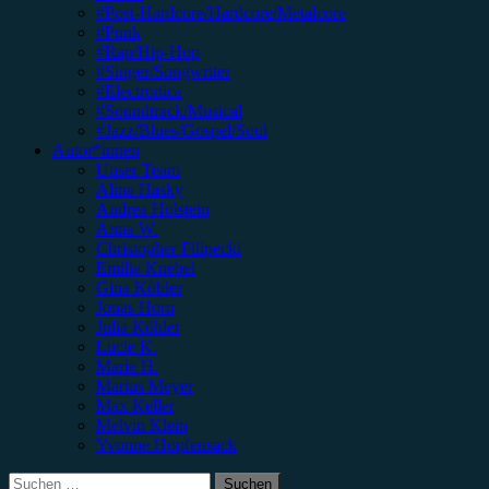
#Post-Hardcore/Hardcore/Metalcore
#Punk
#Rap/Hip-Hop
#Singer/Songwriter
#Electronica
#Soundtrack/Musical
#Jazz/Blues/Gospel/Soul
Autor*innen
Unser Team
Alina Hasky
Andrea Holstein
Anna W.
Christopher Filipecki
Emilia Knebel
Gina Köhler
Jonas Horn
Julia Köhler
Lucie K.
Marie H.
Marius Meyer
Max Keller
Melvin Klein
Yvonne Hopfensack
Suchen