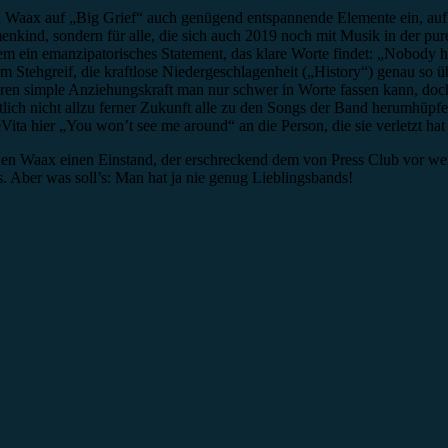
en Waax auf „Big Grief“ auch genügend entspannende Elemente ein, auf 
kind, sondern für alle, die sich auch 2019 noch mit Musik in der pure
em ein emanzipatorisches Statement, das klare Worte findet: „Nobody hu
 Stehgreif, die kraftlose Niedergeschlagenheit („History“) genau so 
eren simple Anziehungskraft man nur schwer in Worte fassen kann, doc
ntlich nicht allzu ferner Zukunft alle zu den Songs der Band herumhüp
ita hier „You won’t see me around“ an die Person, die sie verletzt hat
n Waax einen Einstand, der erschreckend dem von Press Club vor weni
. Aber was soll’s: Man hat ja nie genug Lieblingsbands!