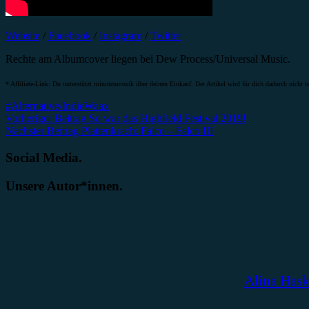
Website
/
Facebook
/
Instagram
/
Twitter
Rechte am Albumcover liegen bei Dew Process/Universal Music.
* Affiliate-Link: Du unterstützt minutenmusik über deinen Einkauf. Der Artikel wird für dich dadurch nicht te
#Alternative/Indie
Waax
Beitragsnavigation
Vorheriger Beitrag
So war das Highfield Festival 2019!
Nächster Beitrag
Plattenkrach: Falco – Falco III
Social Media.
Unsere Autor*innen.
Alina Has