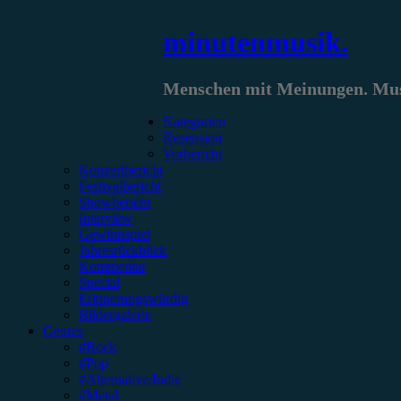
Zum
minutenmusik.
Inhalt
springen
Menschen mit Meinungen. Musi
Kategorien
Rezension
Vorbericht
Konzertbericht
Festivalbericht
Showbericht
Interview
Gewinnspiel
Jahresrückblick
Kommentar
Special
Erinnerungswürdig
Bildergalerie
Genres
#Rock
#Pop
#Alternative/Indie
#Metal