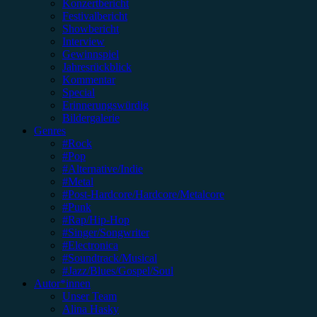
Konzertbericht
Festivalbericht
Showbericht
Interview
Gewinnspiel
Jahresrückblick
Kommentar
Special
Erinnerungswürdig
Bildergalerie
Genres
#Rock
#Pop
#Alternative/Indie
#Metal
#Post-Hardcore/Hardcore/Metalcore
#Punk
#Rap/Hip-Hop
#Singer/Songwriter
#Electronica
#Soundtrack/Musical
#Jazz/Blues/Gospel/Soul
Autor*innen
Unser Team
Alina Hasky