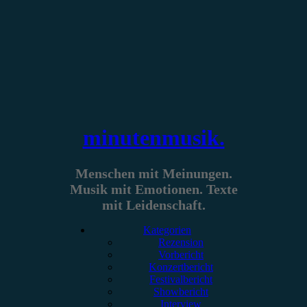
Zum
Inhalt
springen
minutenmusik.
Menschen mit Meinungen.
Musik mit Emotionen. Texte
mit Leidenschaft.
Kategorien
Rezension
Vorbericht
Konzertbericht
Festivalbericht
Showbericht
Interview