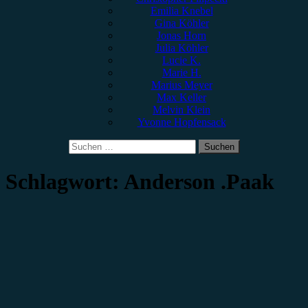
Emilia Knebel
Gina Köhler
Jonas Horn
Julia Köhler
Lucie K.
Marie H.
Marius Meyer
Max Keller
Melvin Klein
Yvonne Hopfensack
Suchen
nach:
Schlagwort:
Anderson .Paak