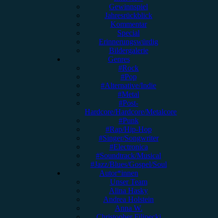
Gewinnspiel
Jahresrückblick
Kommentar
Special
Erinnerungswürdig
Bildergalerie
Genres
#Rock
#Pop
#Alternative/Indie
#Metal
#Post-
Hardcore/Hardcore/Metalcore
#Punk
#Rap/Hip-Hop
#Singer/Songwriter
#Electronica
#Soundtrack/Musical
#Jazz/Blues/Gospel/Soul
Autor*innen
Unser Team
Alina Hasky
Andrea Holstein
Anna W.
Christopher Filipecki