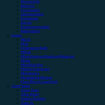
Showbericht
Interview
Gewinnspiel
Jahresrückblick
Kommentar
Special
Erinnerungswürdig
Bildergalerie
Genres
#Rock
#Pop
#Alternative/Indie
#Metal
#Post-Hardcore/Hardcore/Metalcore
#Punk
#Rap/Hip-Hop
#Singer/Songwriter
#Electronica
#Soundtrack/Musical
#Jazz/Blues/Gospel/Soul
Autor*innen
Unser Team
Alina Hasky
Andrea Holstein
Anna W.