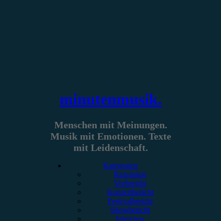
Zum
Inhalt
springen
minutenmusik.
Menschen mit Meinungen.
Musik mit Emotionen. Texte
mit Leidenschaft.
Kategorien
Rezension
Vorbericht
Konzertbericht
Festivalbericht
Showbericht
Interview