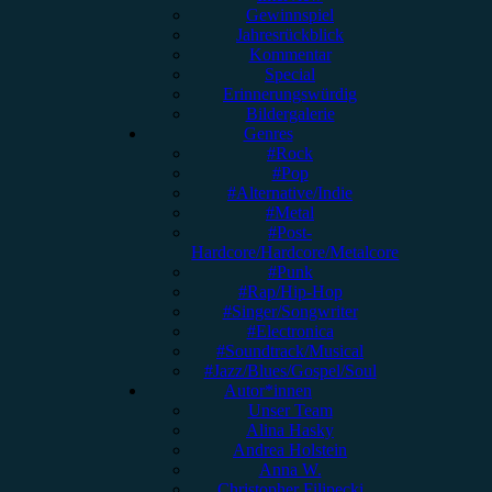
Gewinnspiel
Jahresrückblick
Kommentar
Special
Erinnerungswürdig
Bildergalerie
Genres
#Rock
#Pop
#Alternative/Indie
#Metal
#Post-
Hardcore/Hardcore/Metalcore
#Punk
#Rap/Hip-Hop
#Singer/Songwriter
#Electronica
#Soundtrack/Musical
#Jazz/Blues/Gospel/Soul
Autor*innen
Unser Team
Alina Hasky
Andrea Holstein
Anna W.
Christopher Filipecki