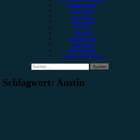
Emilia Knebel
Gina Köhler
Jonas Horn
Julia Köhler
Lucie K.
Marie H.
Marius Meyer
Max Keller
Melvin Klein
Yvonne Hopfensack
Suchen
nach:
Schlagwort:
Austin