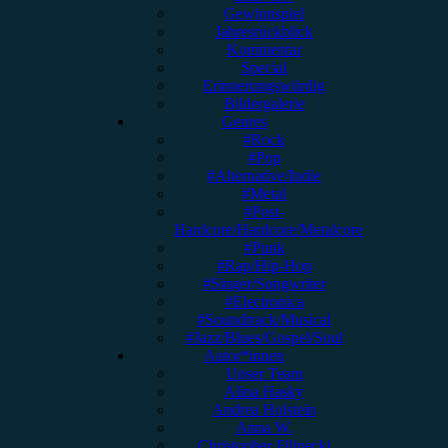
Gewinnspiel
Jahresrückblick
Kommentar
Special
Erinnerungswürdig
Bildergalerie
Genres
#Rock
#Pop
#Alternative/Indie
#Metal
#Post-
Hardcore/Hardcore/Metalcore
#Punk
#Rap/Hip-Hop
#Singer/Songwriter
#Electronica
#Soundtrack/Musical
#Jazz/Blues/Gospel/Soul
Autor*innen
Unser Team
Alina Hasky
Andrea Holstein
Anna W.
Christopher Filipecki