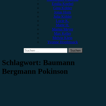
Emilia Knebel
Gina Köhler
Jonas Horn
Julia Köhler
Lucie K.
Marie H.
Marius Meyer
Max Keller
Melvin Klein
Yvonne Hopfensack
Suchen
nach:
Schlagwort:
Baumann
Bergmann Pokinson