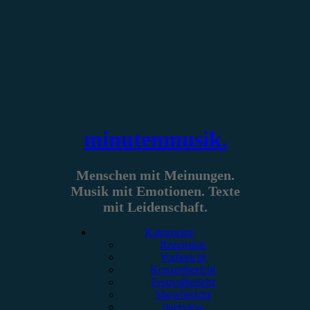
Zum
Inhalt
springen
minutenmusik.
Menschen mit Meinungen.
Musik mit Emotionen. Texte
mit Leidenschaft.
Kategorien
Rezension
Vorbericht
Konzertbericht
Festivalbericht
Showbericht
Interview