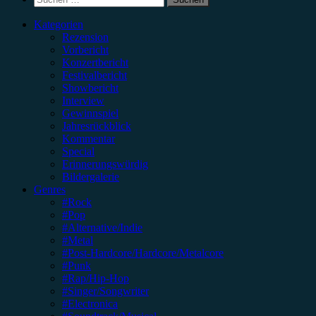
nach:
Kategorien
Rezension
Vorbericht
Konzertbericht
Festivalbericht
Showbericht
Interview
Gewinnspiel
Jahresrückblick
Kommentar
Special
Erinnerungswürdig
Bildergalerie
Genres
#Rock
#Pop
#Alternative/Indie
#Metal
#Post-Hardcore/Hardcore/Metalcore
#Punk
#Rap/Hip-Hop
#Singer/Songwriter
#Electronica