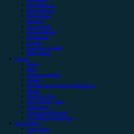
Konzertbericht
Festivalbericht
Showbericht
Interview
Gewinnspiel
Jahresrückblick
Kommentar
Special
Erinnerungswürdig
Bildergalerie
Genres
#Rock
#Pop
#Alternative/Indie
#Metal
#Post-Hardcore/Hardcore/Metalcore
#Punk
#Rap/Hip-Hop
#Singer/Songwriter
#Electronica
#Soundtrack/Musical
#Jazz/Blues/Gospel/Soul
Autor*innen
Unser Team
Alina Hasky