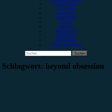
Emilia Knebel
Gina Köhler
Jonas Horn
Julia Köhler
Lucie K.
Marie H.
Marius Meyer
Max Keller
Melvin Klein
Yvonne Hopfensack
Suchen
nach:
Schlagwort:
beyond obsession