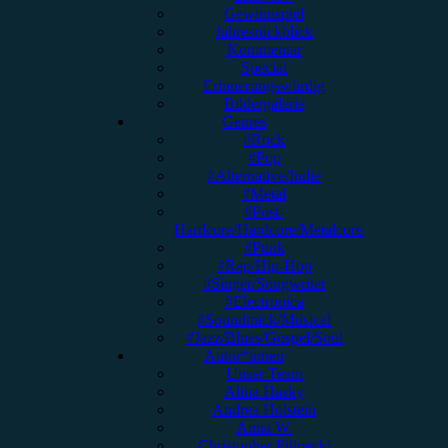
Gewinnspiel
Jahresrückblick
Kommentar
Special
Erinnerungswürdig
Bildergalerie
Genres
#Rock
#Pop
#Alternative/Indie
#Metal
#Post-
Hardcore/Hardcore/Metalcore
#Punk
#Rap/Hip-Hop
#Singer/Songwriter
#Electronica
#Soundtrack/Musical
#Jazz/Blues/Gospel/Soul
Autor*innen
Unser Team
Alina Hasky
Andrea Holstein
Anna W.
Christopher Filipecki