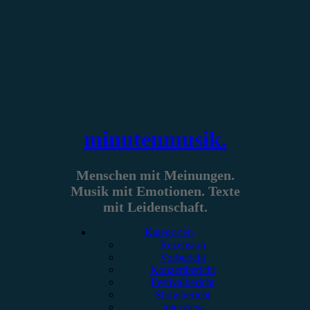
Zum
Inhalt
springen
minutenmusik.
Menschen mit Meinungen.
Musik mit Emotionen. Texte
mit Leidenschaft.
Kategorien
Rezension
Vorbericht
Konzertbericht
Festivalbericht
Showbericht
Interview