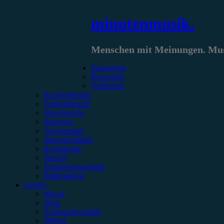
Zum
minutenmusik.
Inhalt
springen
Menschen mit Meinungen. Musi
Kategorien
Rezension
Vorbericht
Konzertbericht
Festivalbericht
Showbericht
Interview
Gewinnspiel
Jahresrückblick
Kommentar
Special
Erinnerungswürdig
Bildergalerie
Genres
#Rock
#Pop
#Alternative/Indie
#Metal