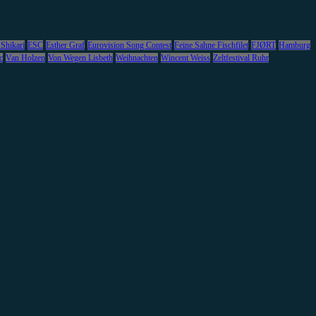
 Shikari
ESC
Esther Graf
Eurovision Song Contest
Feine Sahne Fischfilet
FJØRT
Hamburg
c
Van Holzen
Von Wegen Lisbeth
Weihnachten
Wincent Weiss
Zeltfestival Ruhr