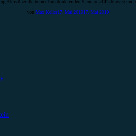
ing Alms über die immer funktionierenden Standard-Riffs hinweg und
von
Max Keller
17. Mai 2019
17. Mai 2019
ky
tein