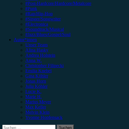
#Post-Hardcore/Hardcore/Metalcore
#Punk
#Rap/Hip-Hop
#Singer/Songwriter
#Electronica
#Soundtrack/Musical
#Jazz/Blues/Gospel/Soul
Autor*innen
Unser Team
Alina Hasky
Andrea Holstein
Anna W.
Christopher Filipecki
Emilia Knebel
Gina Köhler
Jonas Horn
Julia Köhler
Lucie K.
Marie H.
Marius Meyer
Max Keller
Melvin Klein
Yvonne Hopfensack
Suchen