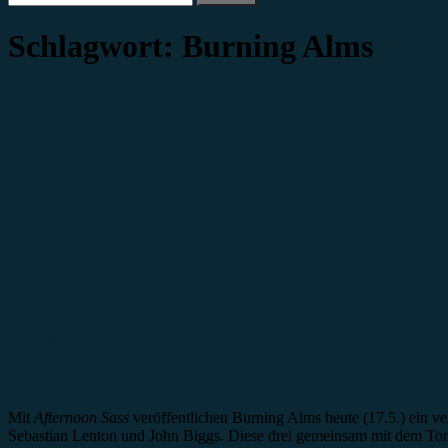
nach:
Schlagwort:
Burning Alms
Rezension
Mit
Afternoon Sass
veröffentlichen Burning Alms heute (17.5.) ein v
Sebastian Lenton und John Biggs. Diese drei gemeinsam mit dem Ton-