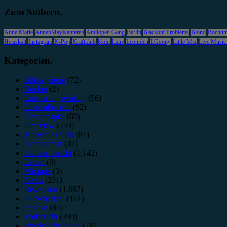
Zum Stöbern.
Anne Marie
AnnenMayKantereit
Antilopen Gang
Berlin
Blackout Problems
Blond
Bochu
Heisskalt
Instagram
K-Pop
Kraftklub
Köln
Lauv
Leoniden
LGoony
Little Mix
Live Music
Kategorien.
Bildergalerie
(72)
Bücher
(2)
Erinnerungswürdig
(56)
Festivalbericht
(92)
Gewinnspiel
(60)
Interview
(249)
Jahresrückblick
(81)
Kommentar
(42)
Konzertbericht
(1.142)
Leben
(8)
Mixtape
(3)
News
(231)
Rezension
(1.687)
Showbericht
(161)
Special
(84)
Vorbericht
(399)
Wochenrückblick
(78)