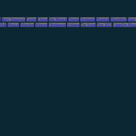
m
Bury Tomorrow
Casper
Clueso
Das Musical
Donots
Dortmund
Drangsal
Düsseldorf
Enter
 Hall
Musical
München
Münster
Oberhausen
Schlager
The Script
Tour 2023
United by Musi