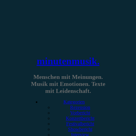
Zum
Inhalt
springen
minutenmusik.
Menschen mit Meinungen.
Musik mit Emotionen. Texte
mit Leidenschaft.
Kategorien
Rezension
Vorbericht
Konzertbericht
Festivalbericht
Showbericht
Interview