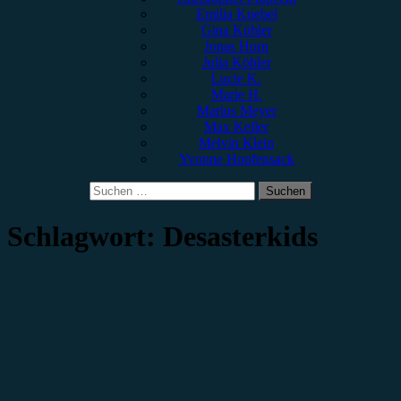
Emilia Knebel
Gina Köhler
Jonas Horn
Julia Köhler
Lucie K.
Marie H.
Marius Meyer
Max Keller
Melvin Klein
Yvonne Hopfensack
Suchen
nach:
Schlagwort:
Desasterkids