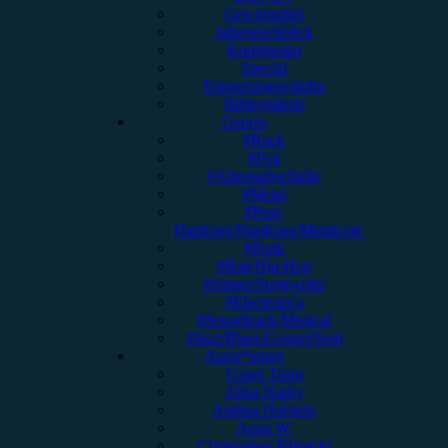
Gewinnspiel
Jahresrückblick
Kommentar
Special
Erinnerungswürdig
Bildergalerie
Genres
#Rock
#Pop
#Alternative/Indie
#Metal
#Post-
Hardcore/Hardcore/Metalcore
#Punk
#Rap/Hip-Hop
#Singer/Songwriter
#Electronica
#Soundtrack/Musical
#Jazz/Blues/Gospel/Soul
Autor*innen
Unser Team
Alina Hasky
Andrea Holstein
Anna W.
Christopher Filipecki