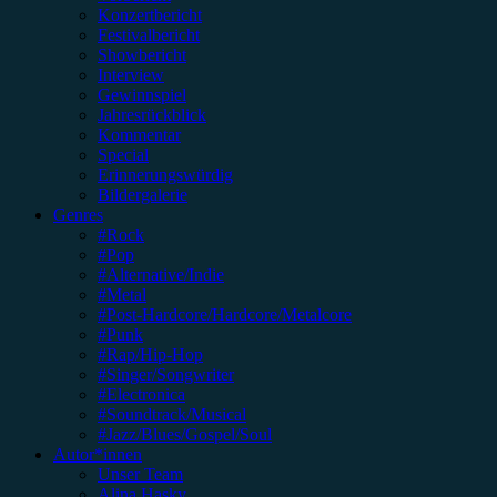
Konzertbericht
Festivalbericht
Showbericht
Interview
Gewinnspiel
Jahresrückblick
Kommentar
Special
Erinnerungswürdig
Bildergalerie
Genres
#Rock
#Pop
#Alternative/Indie
#Metal
#Post-Hardcore/Hardcore/Metalcore
#Punk
#Rap/Hip-Hop
#Singer/Songwriter
#Electronica
#Soundtrack/Musical
#Jazz/Blues/Gospel/Soul
Autor*innen
Unser Team
Alina Hasky