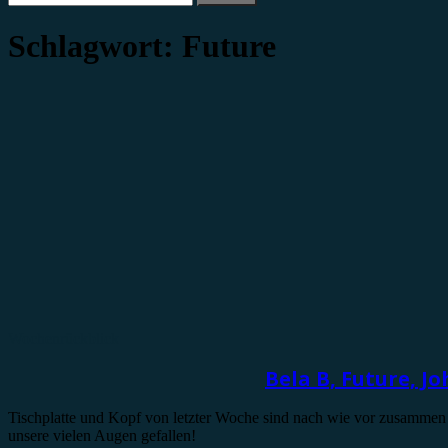
nach:
Schlagwort:
Future
Wochenrückblick
Bela B, Future, J
Tischplatte und Kopf von letzter Woche sind nach wie vor zusammen
unsere vielen Augen gefallen!