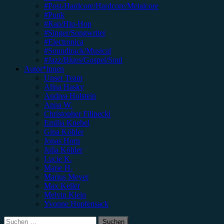
#Post-Hardcore/Hardcore/Metalcore
#Punk
#Rap/Hip-Hop
#Singer/Songwriter
#Electronica
#Soundtrack/Musical
#Jazz/Blues/Gospel/Soul
Autor*innen
Unser Team
Alina Hasky
Andrea Holstein
Anna W.
Christopher Filipecki
Emilia Knebel
Gina Köhler
Jonas Horn
Julia Köhler
Lucie K.
Marie H.
Marius Meyer
Max Keller
Melvin Klein
Yvonne Hopfensack
Suchen