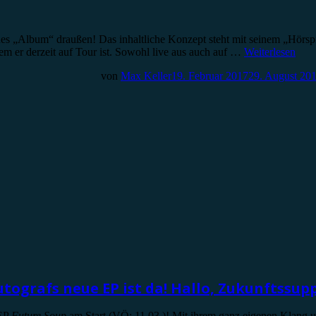
ues „Album“ draußen! Das inhaltliche Konzept steht mit seinem „Hörsp
em er derzeit auf Tour ist. Sowohl live aus auch auf …
Weiterlesen
von
Max Keller
19. Februar 2017
29. August 20
tografs neue EP ist da! Hallo, Zukunftssup
 EP
Future Soup
am Start (VÖ: 11.03.)! Mit ihrem ganz eigenen Klang u