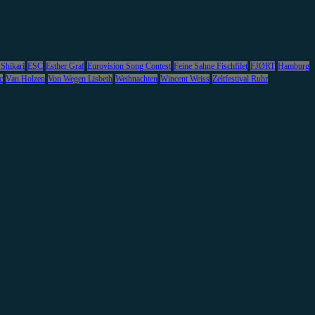
 Shikari
ESC
Esther Graf
Eurovision Song Contest
Feine Sahne Fischfilet
FJØRT
Hamburg
c
Van Holzen
Von Wegen Lisbeth
Weihnachten
Wincent Weiss
Zeltfestival Ruhr