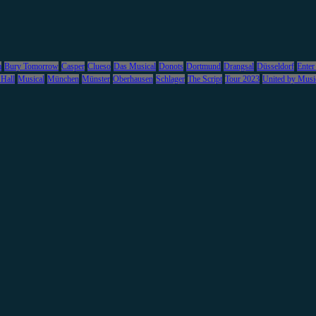
m
Bury Tomorrow
Casper
Clueso
Das Musical
Donots
Dortmund
Drangsal
Düsseldorf
Enter
 Hall
Musical
München
Münster
Oberhausen
Schlager
The Script
Tour 2023
United by Musi