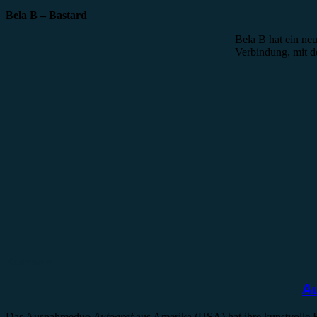
Bela B – Bastard
Bela B hat ein ne
Verbindung, mit d
Rezension
Au
Das Ausnahmeduo
Autograf
aus Amerika (USA) hat ihre kunstvolle