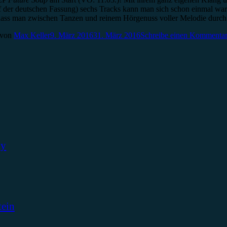
uf der deutschen Fassung) sechs Tracks kann man sich schon einmal w
sodass man zwischen Tanzen und reinem Hörgenuss voller Melodie durc
von
Max Keller
9. März 2016
31. März 2016
Schreibe einen Kommenta
ky
tein