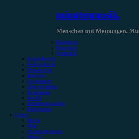
Zum
minutenmusik.
Inhalt
springen
Menschen mit Meinungen. Musi
Kategorien
Rezension
Vorbericht
Konzertbericht
Festivalbericht
Showbericht
Interview
Gewinnspiel
Jahresrückblick
Kommentar
Special
Erinnerungswürdig
Bildergalerie
Genres
#Rock
#Pop
#Alternative/Indie
#Metal