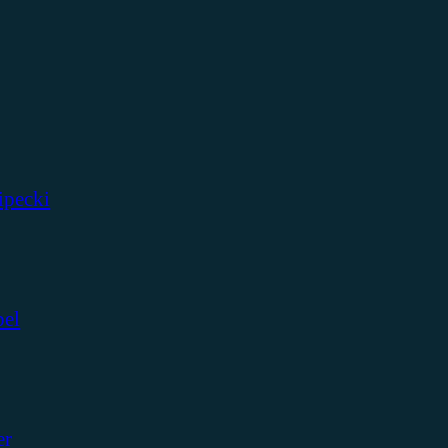
ipecki
bel
er