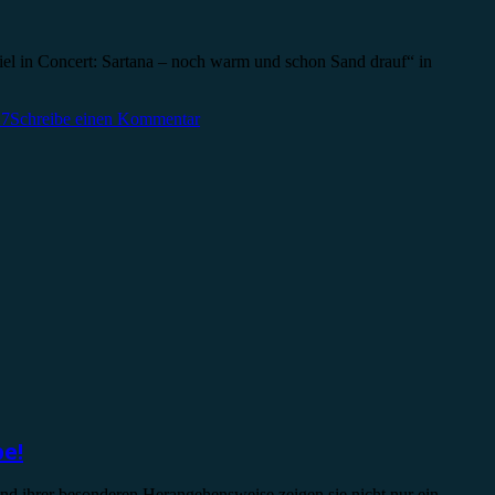
iel in Concert: Sartana – noch warm und schon Sand drauf“ in
17
Schreibe einen Kommentar
pe!
nd ihrer besonderen Herangehensweise zeigen sie nicht nur ein