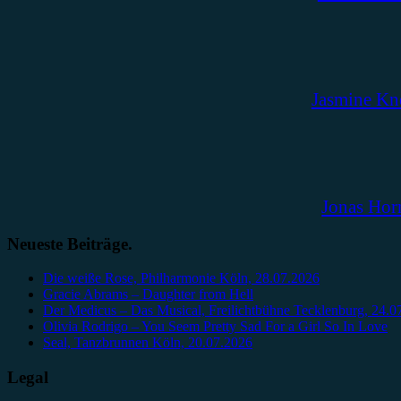
Jasmine Kn
Jonas Hor
Neueste Beiträge.
Die weiße Rose, Philharmonie Köln, 28.07.2026
Gracie Abrams – Daughter from Hell
Der Medicus – Das Musical, Freilichtbühne Tecklenburg, 24.0
Olivia Rodrigo – You Seem Pretty Sad For a Girl So In Love
Seal, Tanzbrunnen Köln, 20.07.2026
Legal