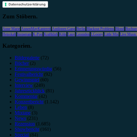
Datenschutzerklärung
Zum Stöbern.
Anne Marie
AnnenMayKantereit
Antilopen Gang
Berlin
Blackout Problems
Blond
Bochu
Heisskalt
Instagram
K-Pop
Kraftklub
Köln
Lauv
Leoniden
LGoony
Little Mix
Live Music
Kategorien.
Bildergalerie
(72)
Bücher
(2)
Erinnerungswürdig
(56)
Festivalbericht
(92)
Gewinnspiel
(60)
Interview
(249)
Jahresrückblick
(81)
Kommentar
(42)
Konzertbericht
(1.142)
Leben
(8)
Mixtape
(3)
News
(231)
Rezension
(1.685)
Showbericht
(161)
Special
(84)