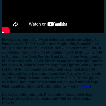
Ebenfalls mit einem Stil-Wechsel überraschen die ehemaligen Pop-
Punker von All Time Low. Die neue Single „Dirty Laundry“, die
die Band über ihr neues Label Fueled By Ramen veröffentlicht, ist
ein poppiger Radio-Song mit eingängigem Beat. In den Lyrics geht
es laut einem Facebook Post der Band darum, seine Vergangenheit
hinter sich zu lassen und die Menschen um sich herum nicht nur für
ihre positiven, sondern auch ihre negativen Eigenschaften zu lieben.
Leider hat der Song keinerlei Höhen und Tiefen und plätschert
unbedeutend vor sich hin, auch wenn Alex Gaskarths Stimme sehr
angenehm klingt. Informationen zu einem Album-Release gibt es
noch keine, doch man darf gespannt sein, ob die Band dem Pop-
Punk darauf gänzlich den Rücken zukehren wird. (
Yvonne
)
Die Coverrechte liegen bei: B-Sploitation (rough trade), Epic
Records, (Sony Music Entertainment) with A1 / Freebandz,
Universal.