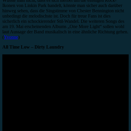
Wüsste man nicht, dass es sich hierbei um die einstigen Rock-
Ikonen von Linkin Park handelt, könnte man sicher auch darüber
hinweg sehen, dass die Singstimme von Chester Bennington nicht
unbedingt die melodischste ist. Doch für treue Fans ist dies
sicherlich ein schockierender Stil-Wandel. Die weiteren Songs des
am 19. Mai erscheinenden Albums „One More Light“ sollen wohl
laut Aussage der Band musikalisch in eine ähnliche Richtung gehen.
(
Yvonne
)
All Time Low – Dirty Laundry