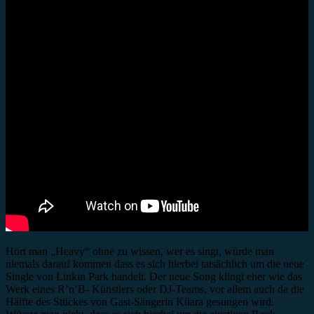
Hört man „Heavy“ ohne zu wissen, wer es singt, würde man
niemals darauf kommen dass es sich hierbei tatsächlich um die neue
Single von Linkin Park handelt. Der neue Song klingt eher wie das
Werk eines R’n’B- Künstlers oder DJ-Teams, vor allem auch da die
Hälfte des Stückes von Gast-Sängerin Kiiara gesungen wird.