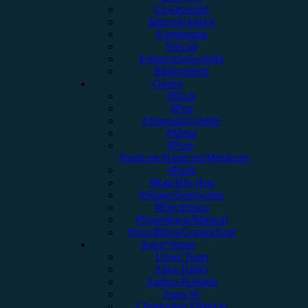
Gewinnspiel
Jahresrückblick
Kommentar
Special
Erinnerungswürdig
Bildergalerie
Genres
#Rock
#Pop
#Alternative/Indie
#Metal
#Post-
Hardcore/Hardcore/Metalcore
#Punk
#Rap/Hip-Hop
#Singer/Songwriter
#Electronica
#Soundtrack/Musical
#Jazz/Blues/Gospel/Soul
Autor*innen
Unser Team
Alina Hasky
Andrea Holstein
Anna W.
Christopher Filipecki