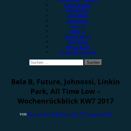
Emilia Knebel
Gina Köhler
Jonas Horn
Julia Köhler
Lucie K.
Marie H.
Marius Meyer
Max Keller
Melvin Klein
Yvonne Hopfensack
Suchen
nach:
Wochenrückblick
Bela B, Future, Johnossi, Linkin
Park, All Time Low –
Wochenrückblick KW7 2017
von
Max Keller
19. Februar 2017
29. August 2017