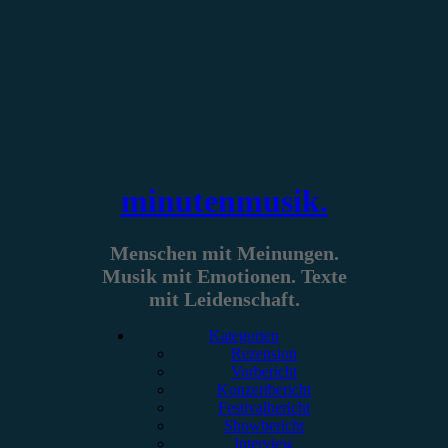
Zum
Inhalt
springen
minutenmusik.
Menschen mit Meinungen.
Musik mit Emotionen. Texte
mit Leidenschaft.
Kategorien
Rezension
Vorbericht
Konzertbericht
Festivalbericht
Showbericht
Interview