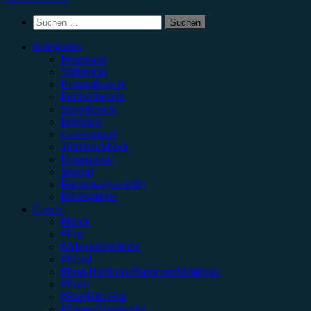
Suchen
nach:
Kategorien
Rezension
Vorbericht
Konzertbericht
Festivalbericht
Showbericht
Interview
Gewinnspiel
Jahresrückblick
Kommentar
Special
Erinnerungswürdig
Bildergalerie
Genres
#Rock
#Pop
#Alternative/Indie
#Metal
#Post-Hardcore/Hardcore/Metalcore
#Punk
#Rap/Hip-Hop
#Singer/Songwriter