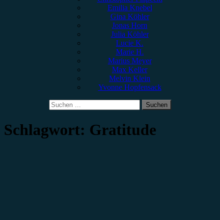
Emilia Knebel
Gina Köhler
Jonas Horn
Julia Köhler
Lucie K.
Marie H.
Marius Meyer
Max Keller
Melvin Klein
Yvonne Hopfensack
Suchen
nach:
Schlagwort:
Gratitude