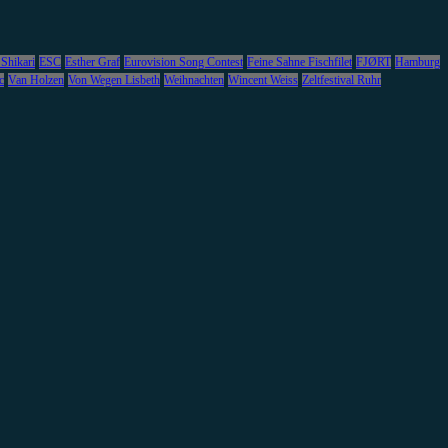
 Shikari
ESC
Esther Graf
Eurovision Song Contest
Feine Sahne Fischfilet
FJØRT
Hamburg
c
Van Holzen
Von Wegen Lisbeth
Weihnachten
Wincent Weiss
Zeltfestival Ruhr