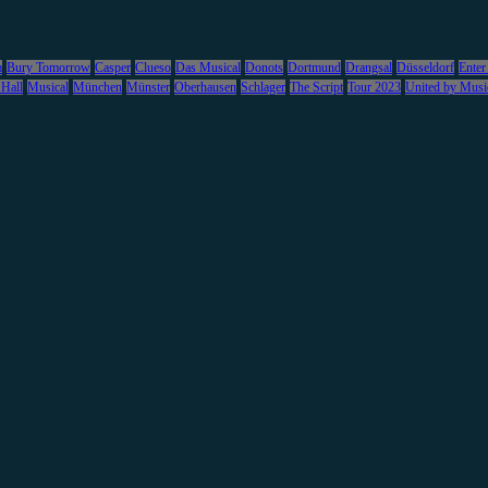
m
Bury Tomorrow
Casper
Clueso
Das Musical
Donots
Dortmund
Drangsal
Düsseldorf
Enter
 Hall
Musical
München
Münster
Oberhausen
Schlager
The Script
Tour 2023
United by Musi