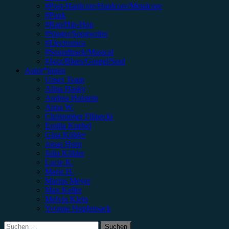
#Post-Hardcore/Hardcore/Metalcore
#Punk
#Rap/Hip-Hop
#Singer/Songwriter
#Electronica
#Soundtrack/Musical
#Jazz/Blues/Gospel/Soul
Autor*innen
Unser Team
Alina Hasky
Andrea Holstein
Anna W.
Christopher Filipecki
Emilia Knebel
Gina Köhler
Jonas Horn
Julia Köhler
Lucie K.
Marie H.
Marius Meyer
Max Keller
Melvin Klein
Yvonne Hopfensack
Suchen