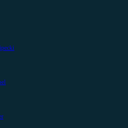
ipecki
bel
er