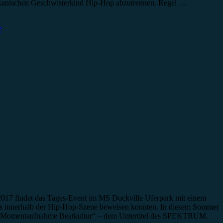
rikanischen Geschwisterkind Hip-Hop abzutrennen. Regel …
e
017 findet das Tages-Event im MS Dockville Uferpark mit einem
eits innerhalb der Hip-Hop-Szene beweisen konnten. In diesem Sommer
to „Momentaufnahme Beatkultur“ – dem Untertitel des SPEKTRUM.