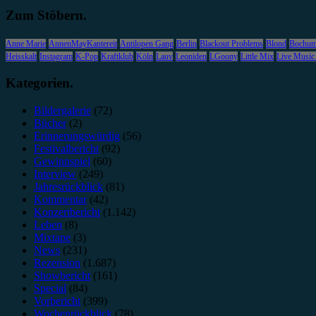
Zum Stöbern.
Anne Marie
AnnenMayKantereit
Antilopen Gang
Berlin
Blackout Problems
Blond
Bochu
Heisskalt
Instagram
K-Pop
Kraftklub
Köln
Lauv
Leoniden
LGoony
Little Mix
Live Music
Kategorien.
Bildergalerie
(72)
Bücher
(2)
Erinnerungswürdig
(56)
Festivalbericht
(92)
Gewinnspiel
(60)
Interview
(249)
Jahresrückblick
(81)
Kommentar
(42)
Konzertbericht
(1.142)
Leben
(8)
Mixtape
(3)
News
(231)
Rezension
(1.687)
Showbericht
(161)
Special
(84)
Vorbericht
(399)
Wochenrückblick
(78)