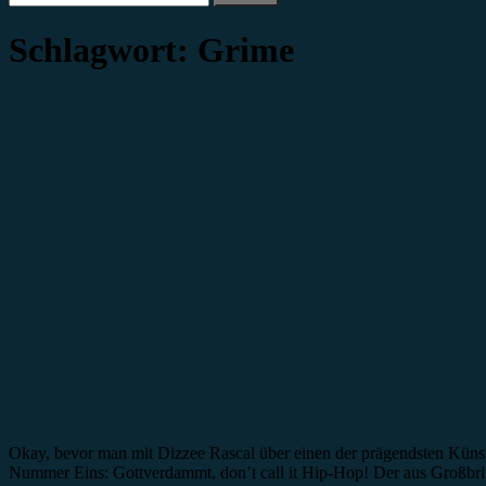
nach:
Schlagwort:
Grime
Rezension
Okay, bevor man mit Dizzee Rascal über einen der prägendsten Künstle
Nummer Eins: Gottverdammt, don’t call it Hip-Hop! Der aus Großbr