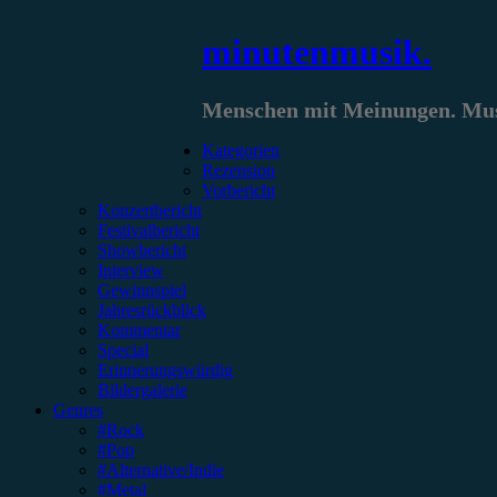
Zum
minutenmusik.
Inhalt
springen
Menschen mit Meinungen. Musi
Kategorien
Rezension
Vorbericht
Konzertbericht
Festivalbericht
Showbericht
Interview
Gewinnspiel
Jahresrückblick
Kommentar
Special
Erinnerungswürdig
Bildergalerie
Genres
#Rock
#Pop
#Alternative/Indie
#Metal