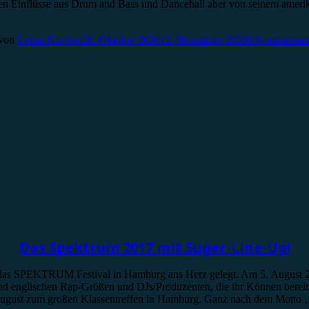
schen Einflüsse aus Drum and Bass und Dancehall aber von seinem ame
von
Lukas Knoben
28. Oktober 2020
12. November 2020
6 Kommentar
Das Spektrum 2017 mit Super-Line-Up!
 das SPEKTRUM Festival in Hamburg ans Herz gelegt. Am 5. August 2
n und englischen Rap-Größen und DJs/Produzenten, die ihr Können ber
ng August zum großen Klassentreffen in Hamburg. Ganz nach dem Mot